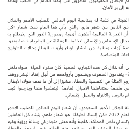
نهم الأبطال الحقيقيون القادرون على إنقاذ العالم في أصعب أوقاته
 إلى بر الأمان.
يئة في كلمة له بمناسبة اليوم العالمي للصليب الأحمر والهلال
افق الثامن من شهر مايو، والذي يأتي هذا العام تحت شعار «كن
 أن التجربة العالمية أظهرت أهمية ومحورية الدور الذي يضطلع به
مجال الإسعافي والإنساني لتخفيف المعاناة عن البشرية، خاصة بعدما
ة أزمات متتالية، من انتشار الوباء وأزمات المناخ وحالات الطوارئ
اعات المتصاعدة.
ى، أنه خلال كل هذه التجارب الصعبة، كان سفراء الحياة -سواء داخل
ة- يتقدمون الصفوف ويضحون بأرواحهم من أجل إنقاذ البشر ووقف
روع الأمثلة في التضحية والعطاء، مشيرًا إلى أن ما قدمه هؤلاء الأبطال
لهمة ستتناقلها الأجيال القادمة، ليتعلموا منها ويدرسوا كيف
م بالوفاء والالتزام والعمل الإنساني.
ة الهلال الأحمر السعودي، أن شعار اليوم العالمي للصليب الأحمر
والهلال الأحمر لعام 2022 «كن إنسانا لطيفا»، هو شعار ملهم، يتبناه كل العاملين
إنساني داخل المملكة، خاصة وأنه معنى متجذر في رسالة ورؤية وقيم
يه ديننا الحنيف الذي يستلهم منه العالم قيم الرحمة والعطاء