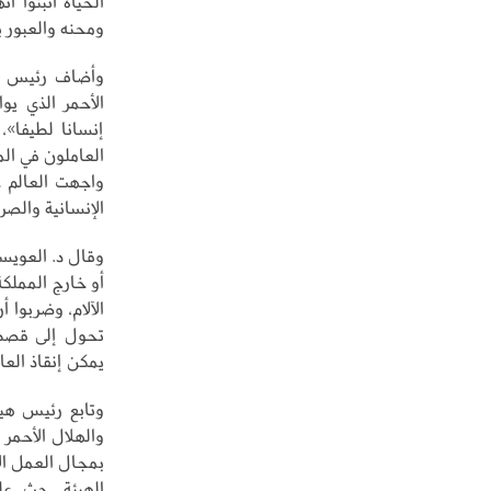
الحياة أثبتوا أ
ومحنه والعبور به
وأضاف رئيس اله
الأحمر الذي يو
إنسانا لطيفا»،
العاملون في ال
واجهت العالم عد
الإنسانية والصر
وقال د. العويس
أو خارج المملك
الآلام، وضربوا أ
تحول إلى قصص م
يمكن إنقاذ العال
وتابع رئيس هيئ
بمجال العمل ال
الهيئة، حث عل