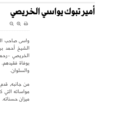
أمير تبوك يواسي الخريصي
واسى صاحب السم
الشيخ أحمد بن
الخريصي -رحمه
بوفاة فقيدهم، س
والسلوان.
من جانبه, قدم 
مواساته التي كا
ميزان حسناته.