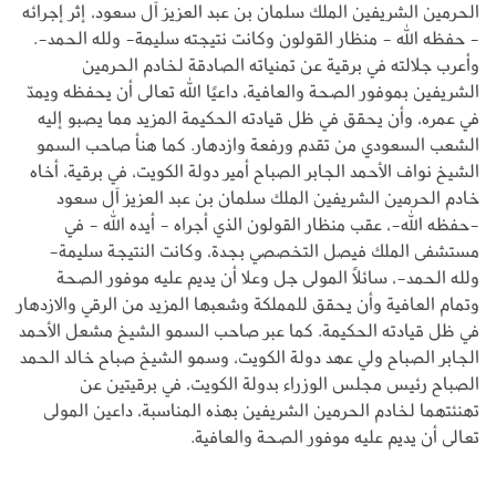
الحرمين الشريفين الملك سلمان بن عبد العزيز آل سعود، إثر إجرائه
- حفظه الله - منظار القولون وكانت نتيجته سليمة- ولله الحمد-.
وأعرب جلالته في برقية عن تمنياته الصادقة لخادم الحرمين
الشريفين بموفور الصحة والعافية، داعيًا الله تعالى أن يحفظه ويمدّ
في عمره، وأن يحقق في ظل قيادته الحكيمة المزيد مما يصبو إليه
الشعب السعودي من تقدم ورفعة وازدهار. كما هنأ صاحب السمو
الشيخ نواف الأحمد الجابر الصباح أمير دولة الكويت، في برقية، أخاه
خادم الحرمين الشريفين الملك سلمان بن عبد العزيز آل سعود
-حفظه الله-، عقب منظار القولون الذي أجراه - أيده الله - في
مستشفى الملك فيصل التخصصي بجدة، وكانت النتيجة سليمة-
ولله الحمد-، سائلاً المولى جل وعلا أن يديم عليه موفور الصحة
وتمام العافية وأن يحقق للمملكة وشعبها المزيد من الرقي والازدهار
في ظل قيادته الحكيمة. كما عبر صاحب السمو الشيخ مشعل الأحمد
الجابر الصباح ولي عهد دولة الكويت، وسمو الشيخ صباح خالد الحمد
الصباح رئيس مجلس الوزراء بدولة الكويت، في برقيتين عن
تهنئتهما لخادم الحرمين الشريفين بهذه المناسبة، داعين المولى
تعالى أن يديم عليه موفور الصحة والعافية.