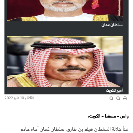
سلطان عُمان
أمير الكويت
الثلاثاء 10 مايو 2022
واس - مسقط - الكويت:
هنأ جَلالة السلطان هيثم بن طارق، سلطان عُمان أخاه خادم