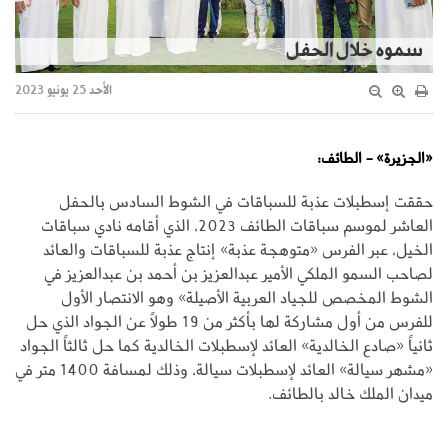
سموه خلال الحفل
الأحد 25 يونيو 2023
«الجزيرة» - الطائف:
حققت إسطبلات عذبة للسباقات في الشوط السادس بالحفل
العاشر لموسم سباقات الطائف 2023، الذي أقامه نادي سباقات
الخيل، عبر الفرس «متوهجة عذبة» إنتاج عذبة للسباقات والعائد
لصاحب السمو الملكي الأمير عبدالعزيز بن أحمد بن عبدالعزيز في
الشوط المخصص للجياد العربية الأصيلة» وهو الانتصار الأول
للفرس من أول مشاركة لها بأكثر من 19 طولاً عن الجواد الذي حل
ثانياً «صادع الخالدية» العائد لإسطبلات الخالدية كما حل ثالثاً الجواد
«مشهر سيالة» العائد لإسطبلات سيالة، وذلك لمسافة 1400 متر في
ميدان الملك خالد بالطائف.