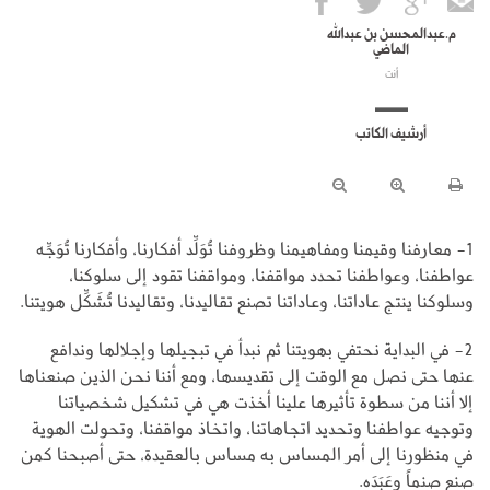
م.عبدالمحسن بن عبدالله
الماضي
أنت
أرشيف الكاتب
1- معارفنا وقيمنا ومفاهيمنا وظروفنا تُوَلِّد أفكارنا، وأفكارنا تُوَجِّه
عواطفنا، وعواطفنا تحدد مواقفنا، ومواقفنا تقود إلى سلوكنا،
وسلوكنا ينتج عاداتنا، وعاداتنا تصنع تقاليدنا، وتقاليدنا تُشَكِّل هويتنا.
2- في البداية نحتفي بهويتنا ثم نبدأ في تبجيلها وإجلالها وندافع
عنها حتى نصل مع الوقت إلى تقديسها، ومع أننا نحن الذين صنعناها
إلا أننا من سطوة تأثيرها علينا أخذت هي في تشكيل شخصياتنا
وتوجيه عواطفنا وتحديد اتجاهاتنا، واتخاذ مواقفنا، وتحولت الهوية
في منظورنا إلى أمر المساس به مساس بالعقيدة، حتى أصبحنا كمن
صنع صنماً وعَبَدَه.