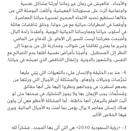
والأجداد.. فالعيش في زمان غير زماننا أورثنا مشاكل نفسية
واجتماعية أثرت على مستوياتنا المعيشية، وأتلفت البوصلة التي من
خلالها نستطيع تحديد الاتجاه الصحيح لمسيرة حياتنا المعاصرة،
وأوقعنا في اضطرابات حياتية مع من حولنا، وخلق تناقضات هائلة
في أسلوب حياتنا وممارساتنا الحياتية اليومية، وأفقدنا راحة البال..
وأصبحت معركتنا ليست للسير إلى الأمام، بل للدفاع عن الماضي
وتبرير ما يعتري ثقافتنا من شوائب، ومحاربة كل من يدعونا إلى
النظر إلى المستقبل.. وأُصِبْنا بأمراض نفسية أقلها عدم التصالح مع
النفس، والشعور بالدونية، وإغفال التناقض الذي نعيشه في حياتنا.
6- منذ بدء الخليقة والإنسان مليء بالتهيؤات التي يَبْني عليها
تَخَرُّصات وخيالات وأوهام.. والمشكلة أن الأجيال التي ورثتها من
بعدهم استقرت في وجدانهم ونظروا إليها على أنها حقائق
ومُسَلَّمات يجب الإيمان بها ولا يجوز التشكيك في صحتها حتى لو
أثبت العلم بالبرهان أنها خاطئة.. أما المشكلة الأعظم فهي أن يكون
هناك إنسان معاصر لا يزال يؤمن بما آمنت به الأجيال البدائية، ويرى
فيها الخلاص الأكبر.
7- «رؤية السعودية 2030» هي التي أتى بها المجدد.. فشكراً لله