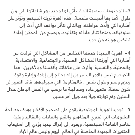
3- المجتمعات سعيدة الحظ يأتي لها مجدد يهز قناعاتها التي من
طول الأمد بها أصبحت مقدسة.. هذه الهزة تربك المجتمع وتؤثر على
أفكاره التي وَلَّدت عواطفه، وبالتالي تتأثر مواقفه التي أدت إلى
سلوكياته، ومنها تتأثر عاداته وتقاليده، ويصبح من الممكن إعادة
تشكيل هويته من جديد.
4- الهوية الجديدة هدفها التخلص من المشاكل التي تولدت من
أفكارنا التي أورثتنا المشاكل الصحية، والاجتماعية، والاقتصادية،
والمهنية، والنفسية، وأثرت على علاقاتنا بأنفسنا وبالآخرين.. هذا
التصحيح ليس بالأمر اليسير بل إنه يحتاج إلى إرادة وإدارة وقوة
وعزم وصبر وطول نفس.. فالمقاومة التي سيواجهها قائد التغيير لن
تكون سهلة، فتغيير عادة ومعالجة ما ترسب في العقل الباطن خلال
السنين وتم توارثه جيلاً بعد جيل أمر عسير.
5- تجديد الهوية المجتمعية يقوم على تصحيح الأفكار بهدف معالجة
التشوهات التي تعتري المفاهيم والقيم والعادات والتقاليد وبقية
عناصر الثقافة المجتمعية، ويقود إلى إدراك جديد يؤدي إلى استيعاب
المتغيرات الجديدة الحاصلة في العالم اليوم وليس عالم الآباء