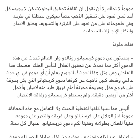
عموماً لا نملك إلا أن نقول ان ثقافة تحقيق البطولات فن لا يجيده كل
أحد فمن تعود على تحقيق الذهب حتماً سيكون مختلفا في طرحه
وفي طموحاته على من تعود على الثرثرة والتسويف وخلق الاعذار
وابتكار الإنجازات السحابية.
نقاط ملونة
- يتحدثون عن دموع كرستيانو رونالدو وان العالم تحدث عن هذه
الدموع أكثر مما تحدث عن تحقيق الهلال لكأس الملك، مضحك هذا
التعاطي وفي مثل هذا الحدث!، الجميع يعلم أن أي دموع في أي حدث
عالمي وقعها كبير، ناهيك عن كونها دموع كرستيانو الذي بكى بحرقة
على خروج مذل وهزيمة محزنة أمام فريق طرد منه لاعبان وأكمل
أكثر من أربعين دقيقة، ولم يستطع كريستيانو ورفاقه الانتصار.
- أليس هذا سببا كافيا لتغطية الحدث ولا التفاعل مع هذه المعاناة،
عموماً فاز الهلال على كرستيانو وعلى فريقه وانتصر على دموعه،
هنيئاً للهلال بطولاته وهنيئا لكم دموع كريستيانو.. عقبال كل سنة.
- اعتراف عبد الإله مؤمنة في موضع من نقل مباراة النصر للمجمعة