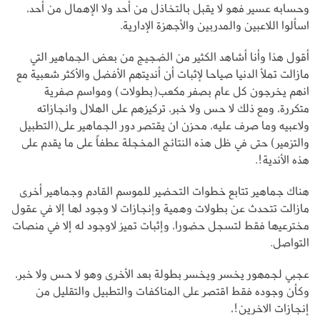
وحسابه عسير فهو لا يقبل بالتخاذل من أحد ولا الإهمال من أحد،
اسألوا اللاعبين والمدربين والأجهزة الإدارية.
أقول هذا وأنا أشاهد الكثير من الضجيج من بعض الجماهير التي
مازالت تملأ الدنيا صياحا لإثبات أن أنديتهم الأفضل والأكثر شعبية مع
انهم يخرجون كل عام بصفر مكعب(بطولات) ومواسم صفرية
متكررة، ومع ذلك لا حس ولا خبر، تركيزهم على الهلال وانجازاته
ولاعبيه وما صرف عليه، محزن ان يقتصر دور الجماهير على(التطبيل
والتزمير) حتى في ظل هذه النتائج المخجلة عطفاً على ما يقدم على
هذه الأندية!.
هناك جماهير تتابع خطوات التحضير للموسم القادم وجماهير أخرى
مازالت تتحدث عن بطولات وهمية وإنجازات لا وجود لها إلا في عقول
مخترعيها فقط لتسجل حضورا، وإثبات تميز لاوجود له إلا في منصات
التواصل.
عجبي لجمهور يخسر ويخسر بطولة بعد الأخرى وهو لا حس ولا خبر،
وكأن وجوده فقط اقتصر على المناكفات والتطبيل والتقليل من
إنجازات الاخرين!،