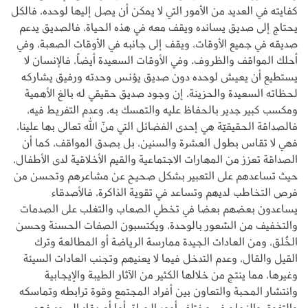
كفايته في العديد من الأمور التي لا يمكن أن يصل إليها لوحده، فالكل
يحتاج إلى صديق يسانده ويقف معه في هذه الحياة، فالصديق يدعم
صديقه في جميع الأوقات، ويقف إلى جانبه في الأوقات الصعبة، وفي
أحلك المواقف والظروف، وفي الأوقات السعيدة أيضاً، فالإنسان لا
يستطيع أن يعيش لوحده دون صديق يؤنس وحدته ورفيق يشاركه
لحظاته السعيدة والحزينة، إن وجود صديق حقيقي له بالغ الأهمية
ومكسب كبير جدير بالحفاظ عليه والتمسك به، وعدم التفريط فيه،
فالصداقة الحقيقيّة هي إحدى الفضائل التي منّ الله تعالى بها علينا،
فهي لا تقاس بطول العشرة والسنين، بل بصدق المواقف، كما أن
الصداقة تعزز من المهارات الاجتماعية والقيم الأخلاقية لدى الأطفال،
حيث تساعدهم على التعبير بشكل صحيح عن مشاعرهم وتحسن من
فرص التخاطب لديهم وتساعد في تقوية الذاكرة، فالأصدقاء
يساعدون بعضهم بعضا في تخطي الصعاب والتغلب على الصدمات
والتخفيف من الشعور بالوحدة، ويكتسبون الصفات الحسنة وحسن
الخُلق، ومن العادات الجيدة ممارسة الرياضة أو المطالعة وترك
القيل والقال، وعدم التدخل فيما لا يعنيهم وتجنب العادات السيئة
وغيرها، مما ينتج من خلالها الكثير من الآثار الطيبة والإيجابية
وانتشار المحبة والتعاون بين أفراد المجتمع وقوة ترابطه وتماسكه
والتفوق والنجاح في مختلف أمور الحياة، أما أصدقاء السوء فهم