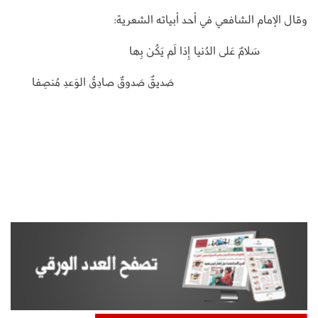
وقال الإمام الشافعي في أحد أبياته الشعرية:
سَلامٌ عَلى الدُنيا إِذا لَم يَكُن بِها
صَديقٌ صَدوقٌ صادِقُ الوَعدِ مُنصِفا