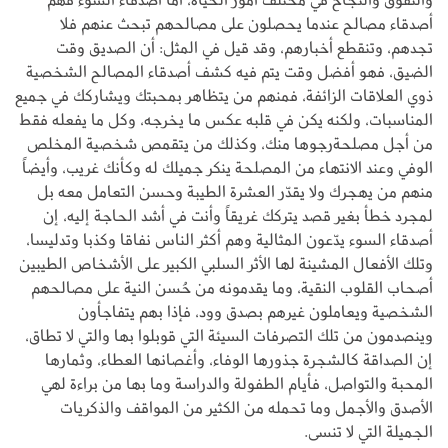
أصدقاء مصالح عندما يحصلون على مصالحهم تبحث عنهم فلا
تجدهم، وتنقطع أخبارهم، وقد قيل في المثل: أن الصديق وقت
الضيق، فهو أفضل وقت يتم فيه كشف أصدقاء المصالح الشخصية
ذوي العلاقات الزائفة، فمنهم من يتظاهر بمحبتك ويشاركك في جميع
المناسبات، ولكنه يكن في قلبه عكس ما يخرجه، وكل ما يفعله فقط
من أجل مصلحةرجوها منك، وكذلك من يتقمص شخصية المخلص
الوفي وعند الانتهاء من المصلحة ينكر جميلك له وكأنك غريب، وأيضاً
منهم من يهجرك ولا يقدّر العشرة الطيبة وحسن التعامل معه بل
لمجرد خطأ بغير قصد يتركك غريقاً وأنت في أشد الحاجة إليه، إن
أصدقاء السوء يدّعون المثالية وهم أكثر الناس نفاقا وكذبا وتدليسا،
وتلك الأفعال المشينة لها الأثر السلبي الكبير على الأشخاص الطيبين
أصحاب القلوب النقية، وما يقدمونه من حُسن النية على مصالحهم
الشخصية ويعاملون غيرهم بصدق وود، فإذا بهم يتفاجأون
وينصدمون من تلك التصرفات السيئة التي قوبلوا بها والتي لا تطاق،
إن الصداقة كالشجرة جذورها الوفاء، وأغصانها العطاء، وثمارها
المحبة والتواصل، فأيام الطفولة والدراسة وما بها من براءة لهي
الأصدق والأجمل وما تحمله من الكثير من المواقف والذكريات
الجميلة التي لا تنسى.