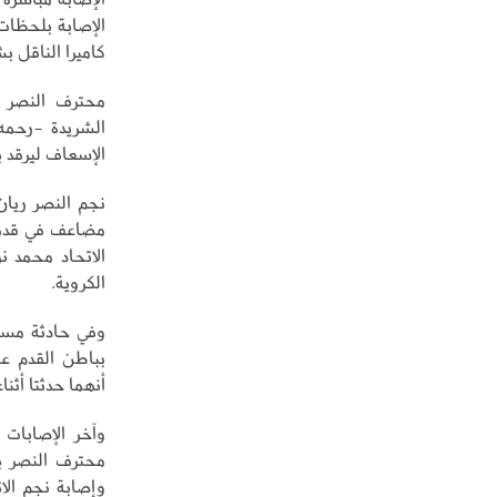
الإصابة بلحظات
كاميرا الناقل 
محترف النصر أ
الشريدة -رحمه 
الإسعاف ليرقد 
نجم النصر ريان
مضاعف في قدمه
الاتحاد محمد ن
الكروية.
وفي حادثة مستغ
بباطن القدم ع
أنهما حدثتا أثنا
وآخر الإصابات 
محترف النصر بت
وإصابة نجم الا