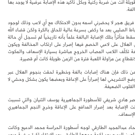
ويلة أتت من ضربة ركنية وبكل تأكيد هذه الإصابة عرضية لا يوجد بها
لفة.
يق هجر لا يحضرني اسمه بدون الاحتكاك مع أي لاعب وذلك لوجود
اط الصليبي بعد ما ركض بسرعة عالية للحاق بالكرة ولكن قضاء الله
ط متأثراً بتلك الإصابة البالغة علماً بأنه تاريخياً لم تسجل أي حالة
 الهلال على لاعبي الخصم فيها إصرار على ارتكاب المخالفة ويكون
غة تكلّف اللاعب المصاب الخروج مباشرة بسيارة الإسعاف والمكوث
قطاع عن مزاولة اللعبة فترة من الزمن طويلة كانت أم قصيرة.
ن ذلك فإن هناك إصابات بالغة وخطيرة لحقت بنجوم الهلال عبر
لوضع التشريحي لها إصراراً على الإعاقة وبعضها يكون بشكل وحشي لا
لقلوب الضعيفة.
نصر هادي شريفي للأسطورة الجماهيرية يوسف الثنيان والتي تسببت
ت الإصابة بعد إصرار المدافع على الإعاقة وخرج النجم الجماهيري
الإسعاف.
تحاد عبدالمجيد الطارقي لوجه أسطورة الحراسة محمد الدعيع وكانت
لعين الدعيع بعد لكمة وجهها الطارقي بعد الارتقاء لكرة عرضية وبعد