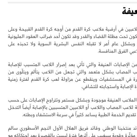
عيفة
لاعبين في أرضية ملاعب كرة القدم من أوجه كرة القدم القبيحة وعلى
كون تحت مظلة القضاء والقدر وقد تكون أحد ضرائب العقود المليونية
 وبشكل عام أمر لا تقبله النفس البشرية السوية ولا تحبذه على
اعبي الفرق المنافسة.
ن الإصابات العنيفة والتي تأتي بعد إصرار اللاعب المتسبب للإصابة
عب المصاب بشكل متعمد والتي تجعل من اللاعب يتألم ويتلّوى من
رة في المستشفيات وينقطع عن مزاولة لعب كرة القدم لفترة زمنية
الإصابة واستجابته للتشافي.
لملاعب العنيفة موجودة وبشكل مستمر وتتراوح الإصابات على حسب
 للاعب المصاب واللاعب أو اللاعبين المتسببين بالإصابة أيضاً التدخل
ديم الخدمة الطبية يساعد كثيراً في سرعة الاستشفاء وبطئه.
ئد منتخبنا الوطني وقائد فريق الهلال الأول النجم الأسطوري سالم
مؤثّرة وقوية سيغيب على أثرها فترة ليست بالقصيرة بعد احتكاكه مع