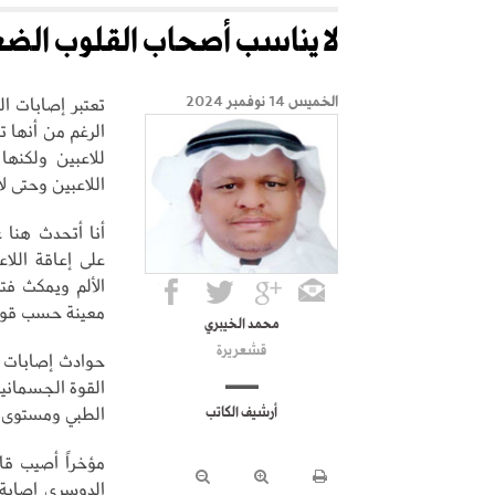
لا يناسب أصحاب القلوب الض
تعتبر إصابات ال
الخميس 14 نوفمبر 2024
الرغم من أنها ت
للاعبين ولكنها
اللاعبين وحتى ل
أنا أتحدث هنا ع
على إعاقة اللا
الألم ويمكث فت
معينة حسب قوة 
محمد الخيبري
قشعريرة
حوادث إصابات ا
القوة الجسمانية
الطبي ومستوى تق
أرشيف الكاتب
مؤخراً أصيب قا
الدوسري إصابة 