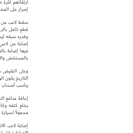
ارتقائهم لكرة ط
إصرار على المخا
سقط لاعب من فر
قطع كامل بالرب
وقدره سبقه ليسق
إصابة من لاعبي
فيها إصابة بال
بالمستشفى والان
وعلى النقيض م
التاريخ يكون ا
يناسب أصحاب ا
إعاقة مدافع ال
بخلع كتفه وكان
محمولاً لسيارة 
إصابة لاعب الا
الإصابة مباشرة 