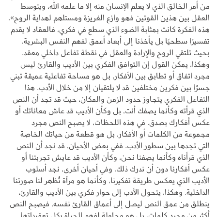
من أمر الخالق الذي لا يعلم الإنسان منه إلا ما علمه الله، ويتوسط
العقل بين هذين القوتين فهو وازع الغريزة ومستلهم لهداية الروح».
هذه الفكرة كانت بمثابة الضوء الذي سطع في فكري، فالعقاد لا يقدم
تفسيرًا سطحيًا بل يأخذنا إلى أبعاد أعمق لفهم النفس البشرية،
بحيث تلتقي الروح والإرادة والعقل في نقطة تفاعل داخلي معقد.
وهكذا، يمكن القول إن التوافق الفكري بين الأديب والقارئ ليس
مجرد اتفاق أو تطابق بين الأفكار، بل هو مساحة تفاعلية عميقة تبني
جسرًا بين فكرين مختلفين قد لا يلتقيان إلا من خلال الأدب. هذا
التفاعل الفكري يتجاوز حدود الزمن والمكان، حيث قد تجد أن النص
الذي قرأته وكأنما يصفك أنت، بل وكأن الأديب قد عاش معاناتك أو
عكس أفكارك بصدق. في هذه اللحظات، لا يصبح النص مجرد
مجموعة من الكلمات أو الأفكار، بل هو قطعة من حياتك الخاصة
التي تجدها بين سطور الأدب. ففي بعض الأحيان، قد نجد أن النص
الذي قرأناه وكأنما يصفنا نحن، وكأن الأديب قد عايش تجربتنا أو
عكس أفكارنا دون أن ندرك ذلك. وفي أحيان أخرى، نجد أسلوب
الأديب الذي يعكس طريقة تفكيرنا، وكأنما هو مرآة تُظهر لنا صورتنا
الداخلية. وهكذا، يتحول الأدب إلى حوار فكري بين الأديب والقارئ،
ينطلق من عمق النص ليصل إلى أعماق القارئ نفسه، فيصبح النص
أكثر من مجرد كلمات، بل هو محاولة لفهم الحياة بكل تعقيداتها.