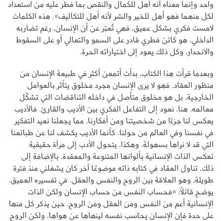
واحد وإنما معناه أنه أهل للكمال والنقص بما فطر عليه من استعداد
لكل منهما فهو أهل للخير والشر لأنه أهل للتكاليف». هذه الكلمات
لامست فكري بشكل عميق، فهي تُعبّر عن أن الإنسان، رغم تضاربه
الداخلي، هو كائن فطري قادر على السمو والتعالي أو على السقوط
والانحدار، وكل ذلك يعود إلى اختياراته الحرة.
وبعدما قرأت هذا الكتاب، بدأت أتمعن أكثر في طبيعة الإنسان من
منظور العقاد. فهو لا يرى الإنسان مجرد مخلوق يتأثر بالعوامل
الخارجية، بل هو مخلوق متأصل في داخله التناقضات التي تشكّل
معالمه. هنا، نعود إلى التفاعل الفكري بين الأديب والقارئ. فالأديب
يعكس لنا جزءًا من شخصيتنا ومن أفكارنا، مما يجعلنا نعيد التفكير
في نفسنا وفي العالم من حولنا. كأنما الأديب يكشف لنا عن طبائعنا
التي قد لا نراها بسهولة. وهكذا، يتحول الأدب إلى مرآة حقيقية
تعكس الذات الإنسانية بألوانها المتنوعة والمعقدة. بالإضافة إلى
ذلك، تناول العقاد في كتابه ذاته موضوعًا آخر كان يشغلني منذ فترة
طويلة، وهو العلاقة بين الروح والنفس والعقل. في تفسيره العميق،
يوضح قائلاً: «فحساب النفس من حساب الإنسان ولكن الذات
الإنسانية أعم من النفس ومن العقل ومن الروح. حين يذكر كل منها
على حدة فإن الإنسان يحاسب نفسه لينهاها عن هواها، ولكن الروح