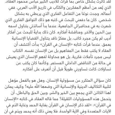
لقد تأثرت بشكل خاص بما قرأت للأديب الكبير عباس محمود العقاد،
الذي يُعد من أعظم المفكرين والكتّاب في تاريخ الأدب العربي. ففي
أعماله، وجدت نوعًا من التفاعل الفكري الذي يربطني به بشكل
شخصي. كان ما دفعني للبحث في كتبه هو ذلك التوافق الفكري الذي
شعرت به في محاضراتي الجامعية، عندما بدأ أساتذتي بتناول اسمه
بين الحين والآخر، ومناقشة أفكاره. كان ذلك بدايةً للبحث عن أفكار
أديب لم يكن مجرد كاتب، بل مفكرٌ ناقد يتناول القضايا الإنسانية
بعمق. عندما قرأت كتابه «الإنسان في القرآن» بدأت أكتشف أن
العقاد لا يكتب فقط عن المفاهيم بل عن الإنسان نفسه. الكتاب
ليس مجرد تأملات فكرية، بل هو محاولة لفهم الإنسان الذي يعيش
في حالة من التناقض الداخلي المستمر. وكأنما كان يكتب عن
تساؤلات كانت تساورني طويلاً قبل أن أتعرف على أفكاره.
كان سؤالي المتكرر عن مسؤولية الإنسان، وهل هو بالفعل مؤهل
لتلبية التكاليف الدينية والإنسانية التي وضعها الله عليه؟ وكيف يمكن
لهذا الكائن الذي يجمع بين الخير والشر، وبين الحق والباطل، أن
يتحمل هذه المسؤوليات الثقيلة؟ مما قاله العقاد في كتابه «الإنسان
في القرآن»: «لقد ذكر الإنسان في القرآن بغاية الحمد وغاية الذم في
الآيات المتعددة وفي الآية الواحدة، فلا يعني ذلك أنه يحمد ويذم في آن