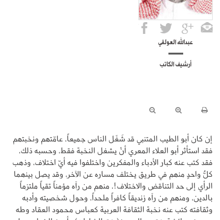
عبدالله العولقي
أرشيف الكاتب
إن كان أبو الطيب المتنبي قد شَغَل الناس جميعاً، عامّتهم ونخبتهم
فقد استأثر أبو العلاء المعري أنْ يشغل النخبة فقط، وحسبه ذلك،
فقد كتب عنه كبار الأدباء والمفكرين واختلفوا فيه أيّ اختلاف، وذهب
كلُّ واحدٍ منهم في طريق يختلف مساره عن الآخر، وقد يصل بينهما
الرأي إلى حد التناقض والاختلاف!، منهم من رآه مؤمناً تقياً ملتزماً
بالدين، ومنهم من رآه زنديقاً كافراً ملحداً، وحول شخصيته وأدبه
وثقافته كتب عنه نخبة الثقافة العربية كعباس محمود العقاد وطه