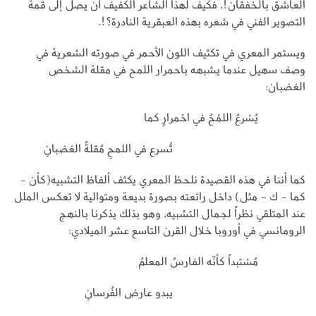
العاشق بالخفقان!، فكيف لهذا الشاعر الكفيف أن يصل إلى قمة
التصوير الفني في شعره بهذه العبقرية النادرة؟!.
ويستمر المعري في تكثيف اللون الأحمر في صورته الشعرية في
وصف سهيل عندما يشبهه باحمرار اللمح في مقلة الشخص
الغضبان:
يُسْرعُ اللمْحُ في احْمرارٍ كما
تُسرع في اللمحِ مُقلةُ الغضبانِ
كما أننا في هذه القصيدة نلحظ المعري يكثف ألفاظ التشبيه(كأن -
كما - ك - مثل) داخل رائعته بصورة بديعة ومتوالية لا تعكس الملل
عند المتلقي نظراً لجمال التشبيه، وهو بذلك يذكرنا بالنهج
الرومانسي في أوروبا خلال القرن التاسع عشر الميلادي:
مُسْتبداً كأنّه الفارسُ المعلمُ
يبدو عارض الفُرسانِ