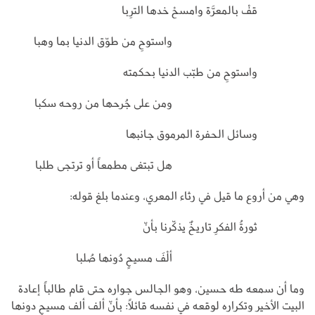
قفْ بالمعرَّة وامسحْ خدها الترِبا
واستوحِ من طوّق الدنيا بما وهبا
واستوحِ من طبّب الدنيا بحكمته
ومن على جُرحها من روحه سكبا
وسائل الحفرة المرموق جانبها
هل تبتغى مطمعاً أو ترتجى طلبا
وهي من أروع ما قيل في رثاء المعري، وعندما بلغ قوله:
ثورةُ الفكرِ تاريخٌ يذكّرنا بأنّ
ألْفَ مسيحٍ دُونها صُلبا
وما أن سمعه طه حسين، وهو الجالس جواره حتى قام طالباً إعادة
البيت الأخير وتكراره لوقعه في نفسه قائلاً: بأنّ ألف ألف مسيحٍ دونها