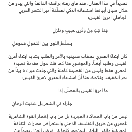
تحديداً في هذا المقال، فقد فاق زمنه برائعته الفائقة والتي يبدو من
خلال سياق أبياتها استدعائه الذكي لمعلّقة أمير الشعر العربي
الجاهلي امرئ القيس:
قِفا نبْكِ مِنْ ذِكْرى حبيبٍ ومَنْزلِ
بسقْط ِاللوى بين الدّخولِ فحوملِ
كان ابتداءُ المعري بخطاب صديقيه بالأمر والطلب يشابه ابتداء أمرئ
القيس وطلبه أيضاً، والموضوع هنا كما قلنا حول مقدمة قصيدة
المعري فقط وليس عن القصيدة كاملة والتي جاءت عبر 62 بيتاً من
بحر الخفيف، ونلاحظ هنا أنّ استدعاء المعري لامرئ القيس:
ما امرؤ القيس بالمصلّى إذا
جاراه في الشعر بل سُكيت الرهانِ
ليس من باب المحاكاة المجردة بل من باب إظهار القوة الشاعرية
للمعري عن طريق التفلسف الذهني واستعراض مهارات الثقافة
المعرفية والفن البلاغي ليمزجها كلها في غرض الغزل بعيداً عن