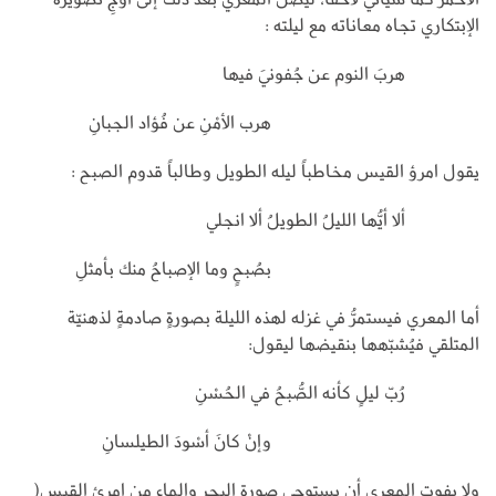
الإبتكاري تجاه معاناته مع ليلته :
هربَ النوم عن جُفونيَ فيها
هرب الأمْنِ عن فُؤاد الجبانِ
يقول امرؤ القيس مخاطباً ليله الطويل وطالباً قدوم الصبح :
ألا أيُّها الليلُ الطويلُ ألا انجلي
بصُبحٍ وما الإصباحُ منك بأمثلِ
أما المعري فيستمرُّ في غزله لهذه الليلة بصورةٍ صادمةٍ لذهنيّة
المتلقي فيُشبّهها بنقيضها ليقول:
رُبّ ليلٍ كأنه الصُّبحُ في الحُسْنِ
وإنْ كانَ أسْودَ الطيلسانِ
ولا يفوت المعري أن يستوحي صورة البحر والماء من امرئ القيس(