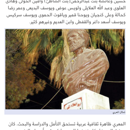
حسين وعائشة بنت عبدالرحمن(بنت الشاطئ) وأمين الخولى وهادى
العلوى وعبد الله العلايلى ولويس عوض ويوسف البديعى وعمر رضا
كحالة وعلى كنجيان ويوحنا قمير وياقوت الحموى ويوسف سركيس
ويوسف أسعد داغر والقفطى وابن العديم وغيرهم كثير.
المعري ظاهرة ثقافية عربية تستحق التأمل والدراسة والبحث، كان