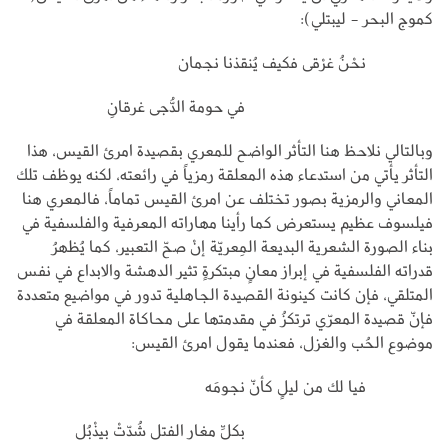
كموج البحر - ليبتلي):
نحْنُ غرْقى فكيف يُنقذنا نجمان
في حومة الدُّجى غرقانِ
وبالتالي نلاحظ هنا التأثر الواضح للمعري بقصيدة امرئ القيس، هذا
التأثر يأتي من استدعاء هذه المعلقة رمزياً في رائعته، لكنه يوظف تلك
المعاني والرمزية بصور تختلف عن امرئ القيس تماماً، فالمعري هنا
فيلسوف عظيم يستعرض كما رأينا مهاراته المعرفية والفلسفية في
بناء الصورة الشعرية البديعة المِعريّة إنْ صحّ التعبير، كما يُظهرُ
قدراته الفلسفية في إبراز معانٍ مبتكرةٍ تثير الدهشة والابداع في نفس
المتلقي، فإن كانت كينونة القصيدة الجاهلية تدور في مواضيع متعددة
فإنّ قصيدة المعرّي ترتكزُ في مقدمتها على محاكاة المعلقة في
موضوع الحُب والغزل، فعندما يقول امرئ القيس:
فيا لك من ليلٍ كأنّ نجومَه
بكلِّ مغار الفتل شُدّتْ بيذْبُل