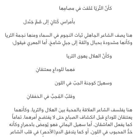
كأنّ الثُريّا عُلقت في مصامِها
بأمراسِ كَتانٍ إلى صُمِّ جَنْدل
هنا يصف الشاعر الجاهلي ثبات النجوم في السماء ومنها نجمة الثريا
وكأنها مشدودة بحبال واثقة إلى جبلٍ شامخ، أما المعري فيقول:
وكأنّ الهلال يهوى الثريا
فهما للوداع معتنقانِ
وسهيلٌ كوجنة الحِبّ في اللون
وقلبُ المُحِبِّ في الخفقانِ
هنا يفلسف الشاعر العلاقة بالمحبة بين الهلال والثريا، وكأنهما
يعتنقان للوداع قبل انكشاف الصباح حتى لا يفتضح أمرهما، تماماً
كما يفعل العاشقان، أما سهيل اليماني فهو يُومض باحمرارٍ وكأنه
خدُّ المحبوب في اللون، أو كما يتدفق الدم(الأحمر) في قلب الشاعر