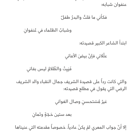
عنفوان شبابه:
فكأني ما قلتُ والبدرُ طفلٌ
وشبابُ الظلماء في عُنفوانِ
ابتدأ الشاعر الكبير قصيدته:
علّلاني فإنّ بيضَ الأماني
فَنٍيِتْ والظّلامُ ليس بفاني
والتي كانت رداً على قصيدة الشريف جمال النقباء والد الشريف
الرضي التي يقول في مطلع قصيدته:
غيرُ مُسْتحسنٍ وصال الغواني
بعد ستين حَجّةٍ وثمانِ
إلا أنّ جواب المعري لمْ يكنْ عادياً، خصوصاً مقدمته التي عنيناها