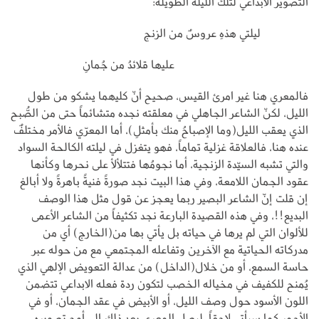
التصوير الابداعي لتلك الليلة الطويلة:
ليلتي هذهِ عروسٌ من الزنج
عليها قلائدُ من جُمانِ
فالمعري هنا غير امرئ القيس، صحيح أنّ كليهما يشكو من طول
الليل، لكنّ الشاعر الجاهلي في معلقته نجده متشائماً حتى من الصُّبح
الذي يعقب الليل(وما الإصباحُ منك بأمثلِ)، أما المعرّي فالأمر مختلفٌ
عنده هنا، فالعلاقة غزلية تماماً، فهو يتغزل في ليلته الكالحة السواد
والتي تشبه السيّدة الزنجية، أما نجومُها فتتلألأ على نحرها وكأنها
عقود الجمان اللامعة، وفي هذا البيت نجد صورةً فنيةً باهرةً ولا أبالغ
إن قلت إنّ الشاعر البصير ربما يعجز عن قول مثل هذا الوصف
البديع!!، وفي هذه القصيدة البارعة نجد تكثيفاً من الشاعر الأعمى
للألوان التي لم يرها في حياته بل يأتي بها من(الخارج) أي من
مدركاته الحياتية مع الآخرين وتفاعله المجتمعي مع من حوله عبر
حاسة السمع، أو من خلال(الداخل) من عدالة التعويض الإلهي الذي
يُمنح للكفيف في مخياله الخصب لتكون ردة فعله الابداعي تتضمن
اللون الأسود حول وصف الليل، أو الأبيض في عقد الجمان، أو في
الأحمر كما سيأتي لاحقاً، ليصل المعري بعد ذلك إلى أوجِ تصويره