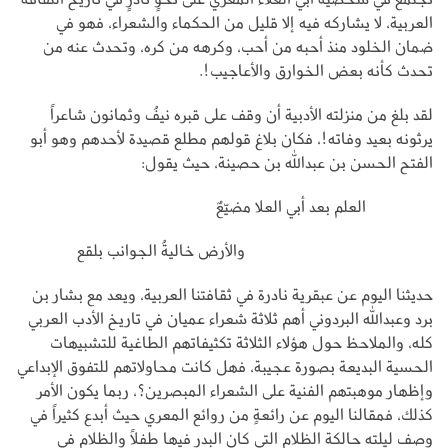
العربية، لا يشاركه فيه إلا قليل من الحكماء والشعراء، فهو في
ضمان الخلود منذ أحبه من أحب، وكرهه من كره، وتحدث عنه من
تحدث كأنه بعض الخوارق والأعاجيب!.
لقد بلغ من منزلته الأدبية أن وقف على قبره نيفُ وثمانون شاعراً
يرثونه بعيد وفاته!، فكان بلاغ قولهم مطلع قصيدة لأحدهم وهو أبو
الفتح الحسن بن عبدالله بن حصينة، حيث يقول:
العلم بعد أبي العلا مضيّعٌ
والأرض خاليةُ الجوانب بلقع
حديثنا اليوم عن عبقرية نادرة في ثقافتنا العربية، ويعد مع بشار بن
برد وعبدالله البردوني أهم ثلاثة شعراء عميان في تاريخ الأدب العربي
كله، والملاحظ حول هؤلاء الثلاثة تكثيفاتهم الطاغية للتشبيهات
الحسية البديعة بصورة عجيبة، فهل كانت محاولاتهم للتفوق الإبداعي
وإظهار موهبتهم الفنية على الشعراء المبصرين؟، ربما يكون الأمر
كذلك، فمقالنا اليوم عن رائعةٍ من روائع المعري حيث أبدع كثيراً في
وصف ليلته حالكة الظلام التي كان البدر فيها طفلاً والظلام في