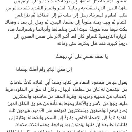
يعشق المعرفة بكل فنونها إلى درجة كبيرة جداً، وعلى الرغم من
عاهة العمى التي لحقتْ به وحاجة الفقر والعوز الشديد فقد سافر في
طلب العلم والمعرفة، رحل إلى حلب ثم إلى انطاكيا ثم طرابلس
الشام ثم وجه رحله جنوباً إلى صنعاء اليمن، ثم رحل إلى بغداد وهناك
مكث فيها مدة طويلة، حيث التقى بعلمائها وأدبائها وشعرائها، هذه
الزيارة التاريخية للعراق كان لها أكبر الأثر على نفس المعري إلى
درجةٍ كبيرة، فقد ظل يذكرها حتى وفاته:
يا لهفَ نفسي على أنّي رجعتُ
إلى هذي البلادِ ولمْ أهلكْ ببغدادا
يقول عباس محمود العقاد في كتابه رجعة أبي العلاء: ثلاثُ علاماتٍ
من اجتمعن له كان من عظماء الرجال، وكان له حقٌ في الخلود: فرط
الإعجاب من محبيه ومريديه، وفرط الحقد من حاسديه والمنكرين
عليه، وجوٌ من الأسرار والألغاز يحيط به كأنه من خوارق الخلق الذين
يُحار فيهم الواصفون ويستكثرون قدرتهم على الآدمية، فيردون تلك
القدرة تارةً إلى الإعجاز الالهي، وتارةً إلى السحر والكهانة، وتارة إلى
فلتات الطبيعة إن كانوا يؤمنون بما وراءها، وهذه الثلاث علامات
تجتمع في شخصية أبي العلاء المعري على نحوٍ نادرٍ في تاريخ الثقافة