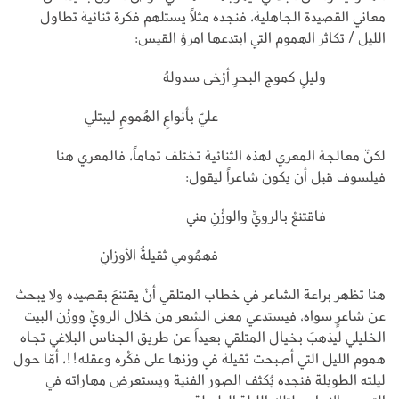
معاني القصيدة الجاهلية، فنجده مثلاً يستلهم فكرة ثنائية تطاول
الليل / تكاثر الهموم التي ابتدعها امرؤ القيس:
وليلٍ كموج البحرِ أرْخى سدولهُ
عليّ بأنواعِ الهُمومِ ليبتلي
لكنّ معالجة المعري لهذه الثنائية تختلف تماماً، فالمعري هنا
فيلسوف قبل أن يكون شاعراً ليقول:
فاقتنعْ بالرويِّ والوزْنِ مني
فهمُومي ثقيلةُ الأوزانِ
هنا تظهر براعة الشاعر في خطاب المتلقي أنْ يقتنعَ بقصيده ولا يبحث
عن شاعرٍ سواه، فيستدعي معنى الشعر من خلال الرويِّ ووزْن البيت
الخليلي ليذهبَ بخيال المتلقي بعيداً عن طريق الجناس البلاغي تجاه
هموم الليل التي أصبحت ثقيلة في وزنها على فكْره وعقله!!، أمّا حول
ليلته الطويلة فنجده يُكثف الصور الفنية ويستعرض مهاراته في