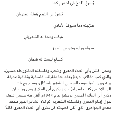
يُسْرعُ اللمحُ في احمرارٍ كما
تُسْرعُ في اللمح مُقلة الغضبانِ
ضرّجته دماً سيوفُ الأعادي
فبكتْ رحمة له الشعريانِ
قدماه وراءه وهو في العجز
كساعِ ليست له قدمانِ
وممن افتتن بأبي العلاء المعري وشعره وفلسفته الدكتور طه حسين،
والذي كتب مقالاتٍ بديعةٍ يعقد بها مقارنات فلسفية وثقافية عميقة
بينه وبين الفيلسوف الفرنسي الشهير باسكال، وقد جمع تلك
المقالات في كتاب اسماه(تجديد ذكرى أبي العلاء)، وفى مهرجان
ذكرى أبى العلاء ا لمعرى بدمشق عام 1944م ألقى طه حسين كلمته
حول إبداع المعرى وفلسفته الشعرية، ثم تلاه الشاعر الكبير محمد
مهدى الجواهرى الذي ألقى قصيدته فى ذكرى أبي العلاء المعرى قائلاً: