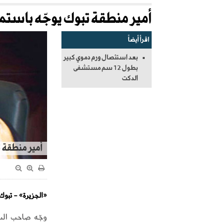
أمير منطقة تبوك يوجّه باستمر
اقرأ أيضاً
بعد استئصال ورم دموي كبير
بطول 12 سم مستشفى
الدكت
أمير منطقة 
«الجزيرة» - تبوك
وجّه صاحب السم