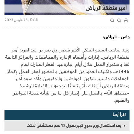
أمير منطقة الرياض
الثلاثاء 25 مارس 2025
واس - الرياض:
وجّه صاحب السمو الملكي الأمير فيصل بن بندر بن عبدالعزيز أمير
منطقة الرياض، إدارات وأقسام الإمارة والمحافظات والمراكز التابعة
لها باستمرار العمل خلال أيام إجازة عيد الفطر المبارك لعام
1446هـ، وتكليف العديد من الموظفين بالحضور لمقر العمل لإنجاز
المعاملات وتسيير شؤون المواطنين والمقيمين.وأكد سمو أمير
منطقة الرياض أن ذلك يأتي تنفيذًا لتوجيهات القيادة الرشيدة
-حفظها الله- بالعمل على إنجاز كل ما من شأنه خدمة المواطن
والمقيم.
اقرأ أيضاً
بعد استئصال ورم دموي كبير بطول 12 سم مستشفى الدكت