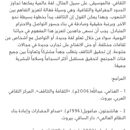
الثقافي. فالموسيقى، على سبيل المثال، لغة عالمية يمكنها تجاوز
الحدود الجغرافية والثقافية، وهي وسيلة فعّالة لتعزيز التفاهم بين
الشعوب. وبهذا يمكن القول إن التثاقف يبدأ بخطوة بسيطة نحو
الآخر، وبرغبة حقيقية وصادقة في بناء جسور التواصل والاحترام
المتبادل. يجب أن نسعى جاهدين لتعزيز هذا المفهوم في حياتنا
اليومية، سواء من خلال تعلم لغة جديدة، أو التواصل مع أشخاص من
ثقافات مختلفة، أو حتى الانفتاح على تجارب جديدة في مجالات
متنوعة. إن تحقيق التثاقف يتطلب جهداً مشتركاً وتعاوناً بين جميع
فئات المجتمع، لتحقيق مستقبل أكثر انسجاماً وسلاماً للبشرية
جميعًا.
المراجع:
1 - الغذامي، عبدالله(2006م)، «الثقافة والتثاقف»، المركز الثقافي
العربي، بيروت.
2 - هانتنجتون، صامويل(1996م)، «صدام الحضارات وإعادة بناء
النظام العالمي»، دار الساقي، بيروت.