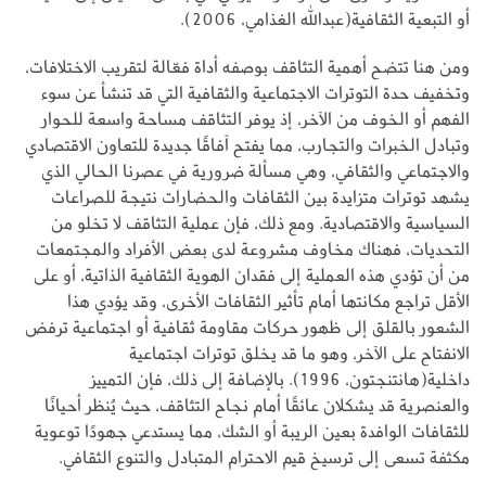
أو التبعية الثقافية(عبدالله الغذامي، 2006).
ومن هنا تتضح أهمية التثاقف بوصفه أداة فعّالة لتقريب الاختلافات،
وتخفيف حدة التوترات الاجتماعية والثقافية التي قد تنشأ عن سوء
الفهم أو الخوف من الآخر، إذ يوفر التثاقف مساحة واسعة للحوار
وتبادل الخبرات والتجارب، مما يفتح آفاقًا جديدة للتعاون الاقتصادي
والاجتماعي والثقافي، وهي مسألة ضرورية في عصرنا الحالي الذي
يشهد توترات متزايدة بين الثقافات والحضارات نتيجة للصراعات
السياسية والاقتصادية. ومع ذلك، فإن عملية التثاقف لا تخلو من
التحديات، فهناك مخاوف مشروعة لدى بعض الأفراد والمجتمعات
من أن تؤدي هذه العملية إلى فقدان الهوية الثقافية الذاتية، أو على
الأقل تراجع مكانتها أمام تأثير الثقافات الأخرى، وقد يؤدي هذا
الشعور بالقلق إلى ظهور حركات مقاومة ثقافية أو اجتماعية ترفض
الانفتاح على الآخر، وهو ما قد يخلق توترات اجتماعية
داخلية(هانتنجتون، 1996). بالإضافة إلى ذلك، فإن التمييز
والعنصرية قد يشكلان عائقًا أمام نجاح التثاقف، حيث يُنظر أحيانًا
للثقافات الوافدة بعين الريبة أو الشك، مما يستدعي جهودًا توعوية
مكثفة تسعى إلى ترسيخ قيم الاحترام المتبادل والتنوع الثقافي.