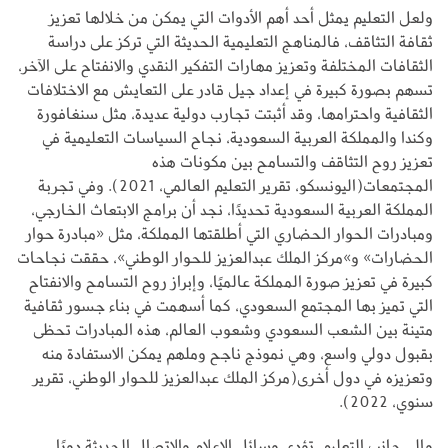
ولعل التعليم يمثل أحد أهم الأدوات التي يمكن من خلالها تعزيز
ثقافة التثاقف، فالمناهج التعليمية الحديثة التي تركز على دراسة
الثقافات المختلفة وتعزيز مهارات التفكير النقدي والانفتاح على الآخر،
تسهم بصورة كبيرة في إعداد جيل قادر على التعايش مع الاختلافات
الثقافية واحترامها، وقد أثبتت تجارب دولية عديدة، مثل سنغافورة
وكندا والمملكة العربية السعودية، نجاح السياسات التعليمية في
تعزيز روح التثاقف والتسامح بين مكونات هذه
المجتمعات(اليونسكو، تقرير التعليم العالمي، 2021). وفي تجربة
المملكة العربية السعودية تحديدًا، نجد أن برامج الابتعاث الخارجي،
ومبادرات الحوار الحضاري التي أطلقتها المملكة، مثل «مبادرة حوار
الحضارات» و»مركز الملك عبدالعزيز للحوار الوطني»، حققت نجاحات
كبيرة في تعزيز صورة المملكة عالميًا، وإبراز روح التسامح والانفتاح
التي تميز بها المجتمع السعودي، كما أسهمت في بناء جسور ثقافية
متينة بين الشعب السعودي وشعوب العالم، هذه المبادرات تحظى
بقبول دولي واسع، وهي نموذج ناجح وملهم يمكن الاستفادة منه
وتعزيزه في دول أخرى(مركز الملك عبدالعزيز للحوار الوطني، تقرير
سنوي، 2022).
وإلى جانب التعليم، تؤدي وسائل الإعلام والاتصال الحديثة دورًا