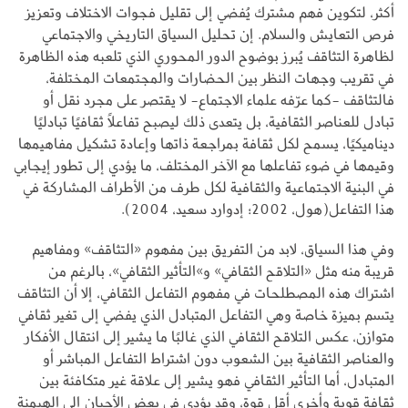
أكثر، لتكوين فهم مشترك يُفضي إلى تقليل فجوات الاختلاف وتعزيز
فرص التعايش والسلام. إن تحليل السياق التاريخي والاجتماعي
لظاهرة التثاقف يُبرز بوضوح الدور المحوري الذي تلعبه هذه الظاهرة
في تقريب وجهات النظر بين الحضارات والمجتمعات المختلفة،
فالتثاقف -كما عرّفه علماء الاجتماع- لا يقتصر على مجرد نقل أو
تبادل للعناصر الثقافية، بل يتعدى ذلك ليصبح تفاعلاً ثقافيًا تبادليًا
ديناميكيًا، يسمح لكل ثقافة بمراجعة ذاتها وإعادة تشكيل مفاهيمها
وقيمها في ضوء تفاعلها مع الآخر المختلف، ما يؤدي إلى تطور إيجابي
في البنية الاجتماعية والثقافية لكل طرف من الأطراف المشاركة في
هذا التفاعل(هول، 2002؛ إدوارد سعيد، 2004).
وفي هذا السياق، لابد من التفريق بين مفهوم «التثاقف» ومفاهيم
قريبة منه مثل «التلاقح الثقافي» و»التأثير الثقافي»، بالرغم من
اشتراك هذه المصطلحات في مفهوم التفاعل الثقافي، إلا أن التثاقف
يتسم بميزة خاصة وهي التفاعل المتبادل الذي يفضي إلى تغير ثقافي
متوازن، عكس التلاقح الثقافي الذي غالبًا ما يشير إلى انتقال الأفكار
والعناصر الثقافية بين الشعوب دون اشتراط التفاعل المباشر أو
المتبادل، أما التأثير الثقافي فهو يشير إلى علاقة غير متكافئة بين
ثقافة قوية وأخرى أقل قوة، وقد يؤدي في بعض الأحيان إلى الهيمنة