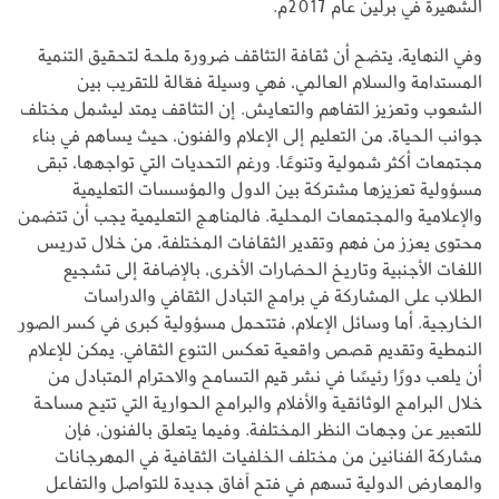
الشهيرة في برلين عام 2017م.
وفي النهاية، يتضح أن ثقافة التثاقف ضرورة ملحة لتحقيق التنمية
المستدامة والسلام العالمي، فهي وسيلة فعّالة للتقريب بين
الشعوب وتعزيز التفاهم والتعايش. إن التثاقف يمتد ليشمل مختلف
جوانب الحياة، من التعليم إلى الإعلام والفنون، حيث يساهم في بناء
مجتمعات أكثر شمولية وتنوعًا. ورغم التحديات التي تواجهها، تبقى
مسؤولية تعزيزها مشتركة بين الدول والمؤسسات التعليمية
والإعلامية والمجتمعات المحلية. فالمناهج التعليمية يجب أن تتضمن
محتوى يعزز من فهم وتقدير الثقافات المختلفة، من خلال تدريس
اللغات الأجنبية وتاريخ الحضارات الأخرى، بالإضافة إلى تشجيع
الطلاب على المشاركة في برامج التبادل الثقافي والدراسات
الخارجية. أما وسائل الإعلام، فتتحمل مسؤولية كبرى في كسر الصور
النمطية وتقديم قصص واقعية تعكس التنوع الثقافي. يمكن للإعلام
أن يلعب دورًا رئيسًا في نشر قيم التسامح والاحترام المتبادل من
خلال البرامج الوثائقية والأفلام والبرامج الحوارية التي تتيح مساحة
للتعبير عن وجهات النظر المختلفة. وفيما يتعلق بالفنون، فإن
مشاركة الفنانين من مختلف الخلفيات الثقافية في المهرجانات
والمعارض الدولية تسهم في فتح آفاق جديدة للتواصل والتفاعل