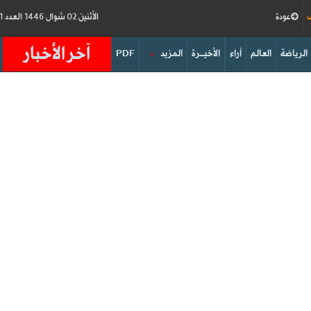
ف
عودة
الأثنين 02 شوال 1446 العدد 18911
آخر الأخبار
الرياضة
العالم
آراء
الأخيــرة
المزيد
PDF