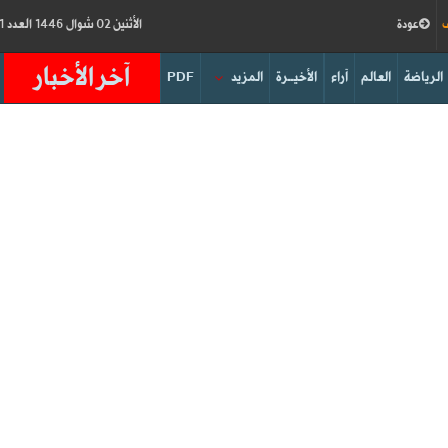
ف
عودة
الأثنين 02 شوال 1446 العدد 18911
آخر الأخبار
الرياضة
العالم
آراء
الأخيــرة
المزيد
PDF