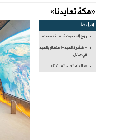
«مكة تعايدنا»
اقرأ أيضاً
روح السعودية.. «عيّد معنا»
«خشرة العيد» احتفاءً بالعيد
في حائل
«يا ليلة العيد آنستينا»