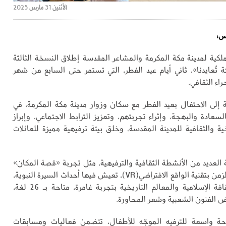
الأثنين 31 مارس 2025
اس:
ملكية لمدينة مكة المكرمة والمشاعر المقدسة إطلاق النسخة الثالثة
 تُعايدنا»، ثاني أيام عيد الفطر، التي تستمر حتى السابع من شهر
اء الثقافي.
 إلى الاحتفال بعيد الفطر مع سكان وزوار مدينة مكة المكرمة، في
سعادة والبهجة، وإثراء تجربتهم، وتعزيز الترابط الاجتماعي، وإبراز
ية والثقافية للمدينة المقدسة، وخلق بيئة ترفيهية مميزة للعائلات
 العديد من الأنشطة الثقافية والترفيهية، مثل تجربة «قصة المكان»
وهي رحلة عبر الزمن بتقنية الواقع الافتراضي(VR)، تعيش فيها أحداث السيرة النبوية،
وتستكشف الثقافة الإسلامية والمعالم التاريخية بتجربة غامرة، متاحة بـ 26 لغة،
ض الفنون الشعبية وشعر المحاورة.
واسعة للترفيه الموجّه للأطفال، تتضمن فعاليات ومسابقات