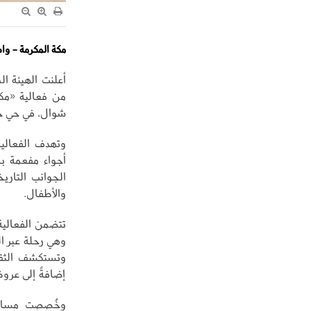
مكة المكرمة - و
أعلنت الهيئة ال
من فعالية «مكة
شوال، في حي حر
وتهدف الفعالية
أجواء مفعمة بال
الجوانب التاريخ
والأطفال.
تتضمن الفعالية
إضافةً إلى عرو
وخُصصت مساحة 