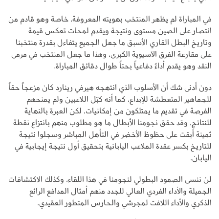
في المباراة لم يظهر المنتخب بهويته المعروفة، خاصة وهو قادم من
انتصار على الصين مستوى ونتيجة ويقدم لمحات تعكس قيمة
وتاريخ البطل القاري الأسبق ما جعل الجميع يتفاءل بقدرة منتخبنا
على مقارعة الفرق الآسيوية الكبرى، وهذا ما جعل المنتخب في مرمى
النقد وهو يقدم أداءً دفاعياً بحتاً طوال دقائق المباراة.
دون أدنى شك أن الأسلوب الذي انتهجه هيرفي رينارد كان مزعجاً حقاً
للجماهير المتعطشة للإبداع، كما أنه كبّل اللاعبين ولم يمنحهم
الفرصة في تقديم ما يمتلكون من إمكانيات، لكن العبرة بالنهاية
للنتائج، وقد حقق نجومنا الأبطال ما هو مطلوب منهم بانتزاع نقطة
ثمينة أبقت على حظوظ الأخضر في التأهل المباشر وسجلوا نتيجة
للتاريخ بكسر عقدة الملاعب اليابانية بتحقيق أول نتيجة إيجابية في
اليابان.
لن ننسى الصمود البطولي لنجومنا في هذا اللقاء، وكذلك الاكتشافات
الجميلة والأداء الفردي العالي للجدد منهم أمثال المدافع الرائع
الذكري والأداء اللافت لمجرشي والحارس المتطور العقيدي.