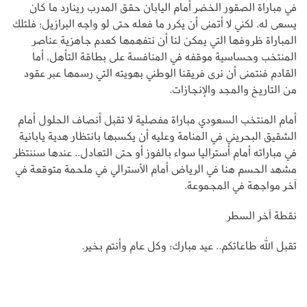
في مباراة الصقور الخضر أمام اليابان حقق المدرب رينارد ما كان
يسعى له، لكني لا أتمنى أن يكرر ما فعله حتى لو واجه البرازيل؛ فلتلك
المباراة ظروفها التي يمكن لنا أن نتفهمها كعدم جاهزية عناصر
المنتخب وحساسية موقفه في المنافسة على بطاقة التأهل، أما
القادم فنتمنى أن نرى فريقنا الوطني بهويته التي رسمها عبر عقود
من التاريخ والمجد والإنجازات.
أمام المنتخب السعودي مباراة مفصلية لا تقبل أنصاف الحلول أمام
الشقيق البحريني في المنامة وعليه أن يكسبها بانتظار هدية يابانية
في مباراته أمام أستراليا سواء بالفوز أو حتى التعادل.. عندها سننتظر
مشهد الحسم هنا في الرياض أمام الأسترالي في ملحمة متوقعة في
آخر مواجهة في المجموعة.
نقطة آخر السطر
تقبل الله طاعاتكم.. عيد مبارك؛ وكل عام وأنتم بخير.