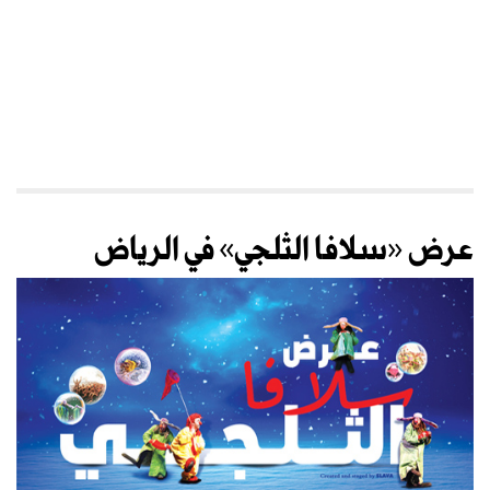
عرض «سلافا الثلجي» في الرياض