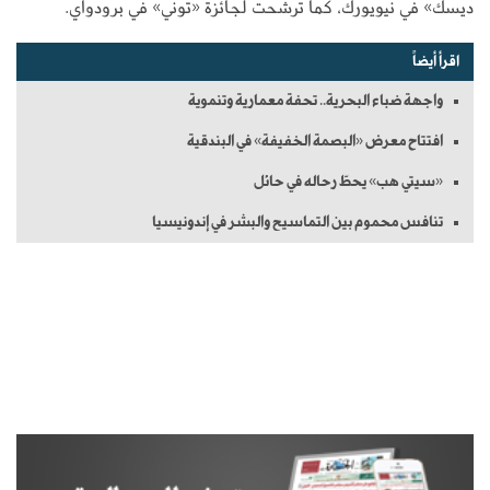
ديسك» في نيويورك، كما ترشحت لجائزة «توني» في برودواي.
اقرأ أيضاً
واجهة ضباء البحرية.. تحفة معمارية وتنموية
افتتاح معرض «البصمة الخفيفة» في البندقية
«سيتي هب» يحطّ رحاله في حائل
تنافس محموم بين التماسيح والبشر في إندونيسيا