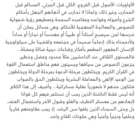
الأولويات: الأصول قبل الفروع، الكلي قبل الجزئي، المسالم قبل
المحارب وغير ذلك؛ ولماذا لا نحارب في أذهانهم الجهل بأحكام
الشرع وأصوله وقواعده ومقاصده السمحة ونعطيهم رؤية شمولية
للنصوص والمعالجة المنهجية للأحكام، وهي مسائل يمكن أن
ندرسها لمن سيصبح أستاذاً أو طبيباً أو مهندساً أو نجاراً أو حداداً
ولأدمجناه بذلك إدماجاً صحيحاً في مجتمعه ولقضينا على سيكولوجية
الإنسان المقهور المطعم بأفكار وقناعات دينية ضالة ومضلة...
فالمستوى الثقافي عند الداعشيين مثلاً محدود ومضل وخطير،
ينزعون النصوص من سياقها ويسيئون فهم مناطق استعمال القوة
في القرآن الكريم، ويخلطون مرحلة الدعوة بمرحلة الدولة ويخلطون
بين الوعيد الإلهي والمعاملة البشرية ويخلطون الحق بالصواب
فتتكون عندهم لا شعورياً عقلية عسكراتية... وأضيف إلى هذا الكلام
أنه ليس فقط الناشئة الذين يجب أن نستثمر فيهم كل قوانا
لإبعادهم من معسكر التطرف والغلو وقبول الآخر واستعمال العنف،
بل وحتى السجناء الذين بلغوا سن الرشد، إذ يجب مقاومتهم فكرياً
وعلمياً ودينياً وأمنياً وهي مكونات للقاح واحد.