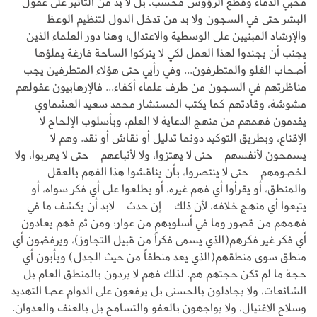
محبي الدماء وقطع الرؤوس فحسب، بل لا بد من التأثير على عقول
البشر حتى في السجون ولا بد من تدخل الدول لتنظيم الوعظ
والإرشاد المبنيين على الوسطية والاعتدال؛ وهنا دور العلماء الذين
يجنب أن يجندوا لهذا العمل لكي لا يتركوا الساحة فارغة يملؤها
أصحاب الغلو والمتطرفون... وفي رأيي حتى هؤلاء المتطرفين يجب
مناظرتهم في السجون من طرف علماء أكفاء... فالإرهابيون عقولهم
مشوشة، وقادتهم كما يكتب المستشار محمد سعيد العشماوي
يقدمون فهمهم من منهج الدعاية لا العلم، وبأسلوب الإلحاح لا
الإقناع، وبطريق التوكيد دونما تدليل أو نقاش أو نقد. وهم لا
يسمحون لأنفسهم - حتى لا يهتزوا، ولا لأتباعهم - حتى لا يهربوا، ولا
لخصومهم - حتى لا ينتصروا، بأن يناقشوا هذا الفهم بالعقل
والمنطق، أو يقرأوا أي فهم غيره، أو يطلعوا على أي فكر سواه، أو
يتبعوا أي منهج خلافه، لأن ذلك - إن حدث - لابد أن يكشف ما في
فهمهم من قصور وما في أسلوبهم من عوار؛ ومن ثم فهم يعادون
أي فكر غير فكرهم(الذي يسمى فكراً من قبيل التجاوز)، ويرفضون أي
منطق سوى منطقهم(الذي يعد منطقاً من حيث الجدل) ويأبون أي
حجة ما لم تكن حجتهم هم. لذلك فهم لا يردون بالمنطق العام بل
الشائعات، ولا يجادلون بالحسنى بل يرفعون على الدوام عصا التهديد
وسلاح الاغتيال، ولا يواجهون بالعفو والتسامح بل بالعنف والعدوان.