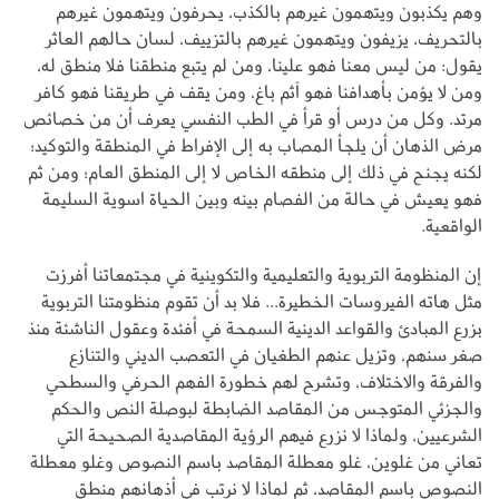
وهم يكذبون ويتهمون غيرهم بالكذب، يحرفون ويتهمون غيرهم
بالتحريف، يزيفون ويتهمون غيرهم بالتزييف، لسان حالهم العاثر
يقول: من ليس معنا فهو علينا، ومن لم يتبع منطقنا فلا منطق له،
ومن لا يؤمن بأهدافنا فهو آثم باغ، ومن يقف في طريقنا فهو كافر
مرتد. وكل من درس أو قرأ في الطب النفسي يعرف أن من خصائص
مرض الذهان أن يلجأ المصاب به إلى الإفراط في المنطقة والتوكيد؛
لكنه يجنح في ذلك إلى منطقه الخاص لا إلى المنطق العام؛ ومن ثم
فهو يعيش في حالة من الفصام بينه وبين الحياة اسوية السليمة
الواقعية.
إن المنظومة التربوية والتعليمية والتكوينية في مجتمعاتنا أفرزت
مثل هاته الفيروسات الخطيرة... فلا بد أن تقوم منظومتنا التربوية
بزرع المبادئ والقواعد الدينية السمحة في أفئدة وعقول الناشئة منذ
صغر سنهم، وتزيل عنهم الطغيان في التعصب الديني والتنازع
والفرقة والاختلاف، وتشرح لهم خطورة الفهم الحرفي والسطحي
والجزئي المتوجس من المقاصد الضابطة لبوصلة النص والحكم
الشرعيين، ولماذا لا نزرع فيهم الرؤية المقاصدية الصحيحة التي
تعاني من غلوين، غلو معطلة المقاصد باسم النصوص وغلو معطلة
النصوص باسم المقاصد، ثم لماذا لا نرتب في أذهانهم منطق