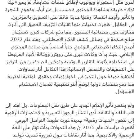
أخرى مثل إنستغرام ويوتيوب لإطلاق خدمات مشابهة. لم يغير «تيك
توك» طريقة مشاهدة المحتوى فحسب، بل غيّر أيضًا مفهوم الشهرة
والتأثير وأوجد اقتصادًا رقميًا جديدًا قائمًا على التسويق بالمؤثرين.
في المقابل، ظهرت تحديات منها تقنيات التزييف العميق التي أثارت
مخاوف حول مصداقية المحتوى، مما دفع شركات كبرى لاستثمار
مبالغ ضخمة في وسائل كشف الذكاء الاصطناعي. ومنذ عام 2022،
أصبح الذكاء الاصطناعي التوليدي جزءاً أساسياً من صناعة المحتوى
الإعلامي، حيث بدأت وكالات كبرى مثل رويترز ووكالة الأنباء المرتبطة
في استخدامه لأتمتة التقارير الروتينية وتمكين الصحفيين من التركيز
على التحقيقات والقصص الإنسانية. هذا التكامل أثار تساؤلات
أخلاقية عميقة حول التحيز في الخوارزميات وحقوق الملكية الفكرية،
مما دفع منظمات دولية لوضع أطر تنظيمية لضمان الاستخدام
المسؤول.
ولم يقتصر تأثير الإعلام الجديد على طرق نقل المعلومات، بل امتد إلى
قلب اللغة والثقافة. أدى انتشار الرموز التعبيرية والاختصارات الرقمية
إلى ظهور «لهجات رقمية» جديدة غيرت طبيعة التواصل اليومي.
أظهرت دراسات عام 2025 أن هذه التحولات بدأت تؤثر على اللغة
الرسمية والأكاديمية، مما أثار نقاشات حول ضرورة تحديث قواعد