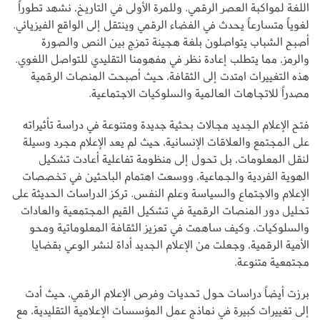
اللغة لمواكبة العصر الرقمي. وللمرة الأولى في التاريخ، نشهد تطوراً
لغوياً متسارعاً يحدث في الفضاء الرقمي وينتقل إلى الواقع الفيزيائي.
أصبح الشباب يتواصلون بلغة هجينة تمزج بين النص والصورة
والرمز، مما يتطلب إعادة نظر في مفهومنا التقليدي للتواصل اللغوي.
هذه التغييرات امتدت إلى الثقافة، حيث أصبحت المنصات الرقمية
مصدراً للاتجاهات العالمية والسلوكيات الاجتماعية.
فتح الإعلام الجديد مجالات بحثية جديدة ومتنوعة في دراسة تأثيراته
على المجتمع والعلاقات الإنسانية، حيث لم يعد الإعلام مجرد وسيلة
لنقل المعلومات، بل تحول إلى منظومة تفاعلية أعادت تشكيل
الهوية الفردية والجماعية، ووسعت اهتمام الباحثين في تخصصات
الإعلام والاجتماع والسياسة وعلم النفس. تركز الدراسات الحديثة على
تحليل دور المنصات الرقمية في تشكيل القيم المجتمعية والعادات
والسلوكيات، وكيف ساهمت في تعزيز الثقافة المعلوماتية ومحو
الأمية الرقمية، وجعلت من الإعلام الجديد أداة لنشر الوعي بقضايا
مجتمعية متنوعة.
برزت أيضاً دراسات حول تحديات وفرص الإعلام الرقمي، حيث أدت
إلى تغييرات كبيرة في نماذج عمل المؤسسات الإعلامية التقليدية، مع