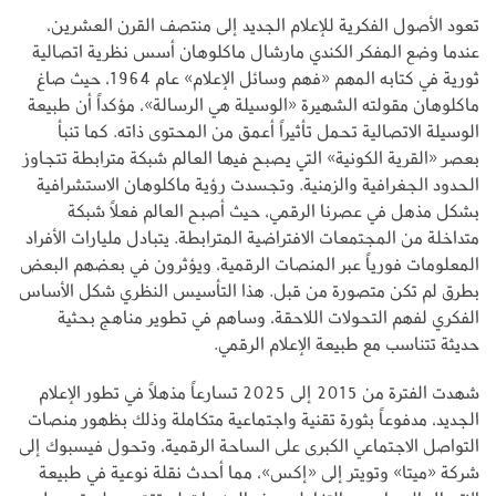
تعود الأصول الفكرية للإعلام الجديد إلى منتصف القرن العشرين،
عندما وضع المفكر الكندي مارشال ماكلوهان أسس نظرية اتصالية
ثورية في كتابه المهم «فهم وسائل الإعلام» عام 1964، حيث صاغ
ماكلوهان مقولته الشهيرة «الوسيلة هي الرسالة»، مؤكداً أن طبيعة
الوسيلة الاتصالية تحمل تأثيراً أعمق من المحتوى ذاته. كما تنبأ
بعصر «القرية الكونية» التي يصبح فيها العالم شبكة مترابطة تتجاوز
الحدود الجغرافية والزمنية. وتجسدت رؤية ماكلوهان الاستشرافية
بشكل مذهل في عصرنا الرقمي، حيث أصبح العالم فعلاً شبكة
متداخلة من المجتمعات الافتراضية المترابطة. يتبادل مليارات الأفراد
المعلومات فورياً عبر المنصات الرقمية، ويؤثرون في بعضهم البعض
بطرق لم تكن متصورة من قبل. هذا التأسيس النظري شكل الأساس
الفكري لفهم التحولات اللاحقة، وساهم في تطوير مناهج بحثية
حديثة تتناسب مع طبيعة الإعلام الرقمي.
شهدت الفترة من 2015 إلى 2025 تسارعاً مذهلاً في تطور الإعلام
الجديد، مدفوعاً بثورة تقنية واجتماعية متكاملة وذلك بظهور منصات
التواصل الاجتماعي الكبرى على الساحة الرقمية، وتحول فيسبوك إلى
شركة «ميتا» وتويتر إلى «إكس»، مما أحدث نقلة نوعية في طبيعة