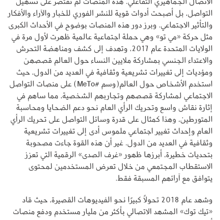
الاتصال الجماهيري التفاعلي. هذه المنصات لم تقتصر على تسهيل
التواصل، بل أصبحت أدوات قوية للنشر الفوري للخبار والآراء والأفكار
والتأثير الاجتماعي. وبرز دور هذه المنصات بوضوح في الأحداث الكبرى
مثل حركة «مي تو» وهي حملة اجتماعية عالمية ظهرت لأول مرة في
الولايات المتحدة عام 2017، وتهدف إلى كشف ومناهضة التحرش
والاعتداء الجنسي بمشاركة ملايين النساء حول العالم قصصهن
ومؤديات إلى تغييرات تشريعية وثقافية في العديد من الدول، حيث
استخدم الأشخاص حول العالم(وسم #MeTo) على منصات التواصل
الاجتماعي لمشاركة قصصهم وتجاربهم الشخصية، مما ساهم في
إثارة نقاش واسع وتحريك الرأي العام نحو دعم الضحايا ومحاسبة
المتورطين، وهذا كمثال على قدرة وسائل التواصل على تحريك الرأي
العام وإحداث تغيير اجتماعي ملموس أدى إلى تغييرات تشريعية
وثقافية في العديد من الدول. غير أن هذه القوة جاءت مصحوبة
بتحديات خطيرة، أبرزها ظهور «غرف الصدى» الرقمية التي تعزز
الاستقطاب المجتمعي من خلال تعرض المستخدمين لمحتوى
يتوافق مع آرائهم المسبقة فقط.
وشهد عام 2018 تحولًا كبيرًا نحو الفيديوهات القصيرة، حيث قاد
«تيك توك» المشهد الاتصالي بأكثر من مليار مستخدم ودفع منصات