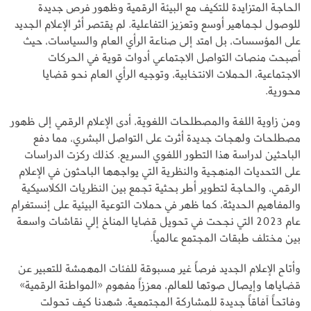
الحاجة المتزايدة للتكيف مع البيئة الرقمية وظهور فرص جديدة
للوصول لجماهير أوسع وتعزيز التفاعلية. لم يقتصر أثر الإعلام الجديد
على المؤسسات، بل امتد إلى صناعة الرأي العام والسياسات، حيث
أصبحت منصات التواصل الاجتماعي أدوات قوية في الحركات
الاجتماعية، الحملات الانتخابية، وتوجيه الرأي العام نحو قضايا
محورية.
ومن زاوية اللغة والمصطلحات اللغوية، أدى الإعلام الرقمي إلى ظهور
مصطلحات ولهجات جديدة أثرت على التواصل البشري، مما دفع
الباحثين لدراسة هذا التطور اللغوي السريع. كذلك ركزت الدراسات
على التحديات المنهجية والنظرية التي يواجهها الباحثون في الإعلام
الرقمي، والحاجة لتطوير أطر بحثية تجمع بين النظريات الكلاسيكية
والمفاهيم الحديثة، كما ظهر في حملات التوعية البيئية على إنستغرام
عام 2023 التي نجحت في تحويل قضايا المناخ إلي نقاشات واسعة
بين مختلف طبقات المجتمع عالمياً.
وأتاح الإعلام الجديد فرصاً غير مسبوقة للفئات المهمشة للتعبير عن
قضاياها وإيصال صوتها للعالم، معززاً مفهوم «المواطنة الرقمية»
وفاتحاً آفاقاً جديدة للمشاركة المجتمعية. شهدنا كيف تحولت