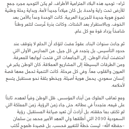
ثراه- توحيد هذه البلاد المترامية الأطراف، لم يكن التوحيد مجرد جمعٍ
للأرض تحت راية واحدة، بل كان ميلاداً جديداَ لأمة، وبداية رحلة وطنية
تصوغ هوية جديدة للجزيرة العربية. كانت الوحدة وعداً بالأمن بعد
الخوف، وبالاستقرار بعد الشتات، وكانت بذرة غُرست لتثمر وطناً
شامخاً يزداد قوة مع كل عام.
ثم جاءت سنوات البناء، عقودٌ مضت لتؤكد أن الحلم لا يتوقف عند
حدود التأسيس، بل يتجدد في كل جيل. من المدارس الأولى التي
احتضنت أبناء الوطن، إلى الجامعات التي فتحت أبوابها للمعرفة،
ومن الطرقات البسيطة إلى المشاريع العملاقة، كان الوطن يكبر في
العيون والقلوب معاً. وفي كل مرحلة، كانت التنمية تحمل معها قصة
إنسان سعودي، يحمل هوية أصيلة، ويخطو بثقة نحو مستقبل يتسع
لأحلامه.
ومع تعاقب الملوك من أبناء المؤسس، ظل الوطن وفياً لعهده، ثابتاً
على قيمه، متجدداً في عطائه. حتى جاء زمن الرؤية، زمن المملكة التي
لم تكتفِ بما حققته، بل أرادت أن تعيد صياغة المستقبل. رؤية
السعودية 2030 التي أطلقها ولي العهد الأمير محمد بن سلمان
-حفظه الله- ليست خطةً للتغيير فحسب، بل قصيدة طموح تُكتب