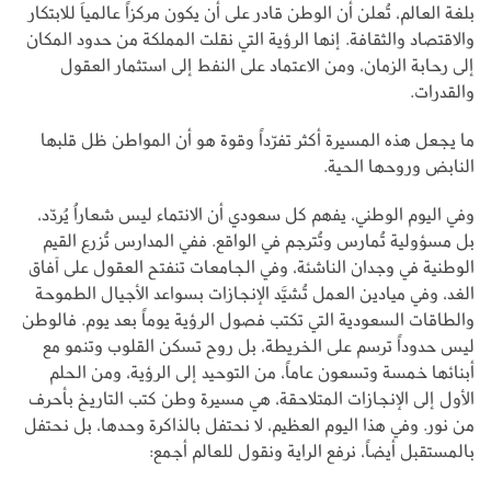
بلغة العالم، تُعلن أن الوطن قادر على أن يكون مركزاً عالمياَ للابتكار
والاقتصاد والثقافة. إنها الرؤية التي نقلت المملكة من حدود المكان
إلى رحابة الزمان، ومن الاعتماد على النفط إلى استثمار العقول
والقدرات.
ما يجعل هذه المسيرة أكثر تفرّداً وقوة هو أن المواطن ظل قلبها
النابض وروحها الحية.
وفي اليوم الوطني، يفهم كل سعودي أن الانتماء ليس شعاراُ يُردّد،
بل مسؤولية تُمارس وتُترجم في الواقع. ففي المدارس تُزرع القيم
الوطنية في وجدان الناشئة، وفي الجامعات تنفتح العقول على آفاق
الغد، وفي ميادين العمل تُشيَّد الإنجازات بسواعد الأجيال الطموحة
والطاقات السعودية التي تكتب فصول الرؤية يوماً بعد يوم. فالوطن
ليس حدوداً ترسم على الخريطة، بل روح تسكن القلوب وتنمو مع
أبنائها خمسة وتسعون عاماً، من التوحيد إلى الرؤية، ومن الحلم
الأول إلى الإنجازات المتلاحقة، هي مسيرة وطن كتب التاريخ بأحرف
من نور. وفي هذا اليوم العظيم، لا نحتفل بالذاكرة وحدها، بل نحتفل
بالمستقبل أيضاً، نرفع الراية ونقول للعالم أجمع: