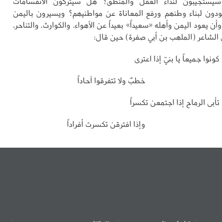
سيستجيبون لنداء العقل والمنطق؟ هل سيتركون الانقسامات
دون لبناء وطنهم ورفع المعاناة عن مواطنيهم؟ ويسيرون باليمن
 وأن يعود اليمن وأهله «سعيداً» بعيداً عن الأهواء، والكوارث، والتناحر،
لشاعر (الملهب بن أبي صفرة) حين قال:
كونوا جميعاً يا بنيّ إذا اعترى
خطبٌ ولا تتفرقوا آحاداً
تأبى الرماح إذا اجتمعن تكسراً
وإذا افترقن تكسرت أفراداً