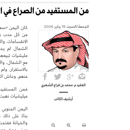
من المستفيد من الصراع في ا
كان اليمن «سعيد
الجمعة/السبت 16 يناير 2026
من كل حدب وص
الانقسامات، وال
الشمال لم يحقق
مليشيات تبيعهم 
مع الشمال، وال
بالاستقرار، ول
منهم، وعاش الغا
العقيد م. محمد بن فراج الشهري
فمن المستفيد
ميليشيات نهبت 
أرشيف الكاتب
اليمن الجنوبي 
بناءً على ذلك 
والخيانة ففتحت 
عدن، وحضرموت 