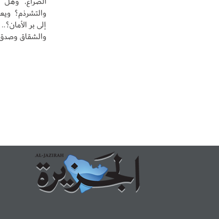
الصراع، وهل 
والتشرذم؟ ويعو
إلى بر الأمان؟..
والشقاق وصدق ا