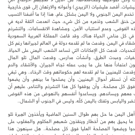
ليشيات، أقصد مليشيات (الزبيدي) وأعوانه والارتهان إلى قوى خارجية
 تخدم اليمن الجنوبي ولا اليمن بشكل عام، هذا إذا ما أضفنا التسيب
من خنق الشعب وتذمره من كل شيء، حيث انعدمت الثقة لديه في
 الفوضى، وعدم استتباب الأمن، ومشاهدة الانقسامات، والتشرذم
ي كل مناحي الحياة هناك، وقد قامت المملكة العربية السعودية
أشقاء في اليمن، وقدمت ما لم تقدمه دولة في العالم لجيرانها رغم كل
حديات، قدمت كل الإمكانات التي تساعد الشعب اليمني على الحياة،
يات، وعبدت الطرق، وأنشأت مدارس، وقدمت المال تلو المال
ون اعتماداً منها على ما يجب عمله تجاه الجيران، والأشقاء، والدم
 وقدمت لليمنيين ما لم تقدمه لهم حكوماتهم وقت الرخاء.. وهي تبغي
ه أن تستقر أحوال اليمنيين، وأن يصلحوا ما بينهم، وأن يضعوا
ق كل مصلحة.. وأن يوقفوا كل هذا التشرذم والتناحر، عليهم أن
 معهم ويساندهم، ويساعدوا أنفسهم بالنهوض من هذه الفوضى
خضر واليابس وتفتك باليمن كلّه، وليس في الجنوب أو الشمال..
ل اليمن ما حل بهم طوال السنين الماضية ويأخذون العِبرة تلو
ن ما يحيق بهم من أخطار وينقذون شعبهم المكلوم والمغلوب على
حدوا ويضعوا المصلحة العليا فوق كل مصلحة.. هل سينهون هذا