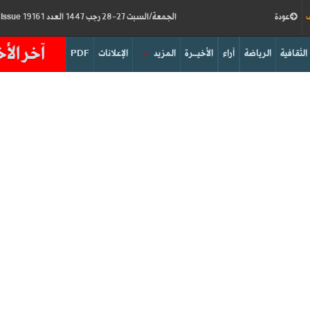
ف
عودة
الجمعة/السبت 27-28 رجب 1447 العدد 19161
Friday/Saturday 16-17/01/2026
Issue
آخر الأخ
الثقافية
الرياضة
آراء
الأخيــرة
المزيد
الإعلانات
PDF