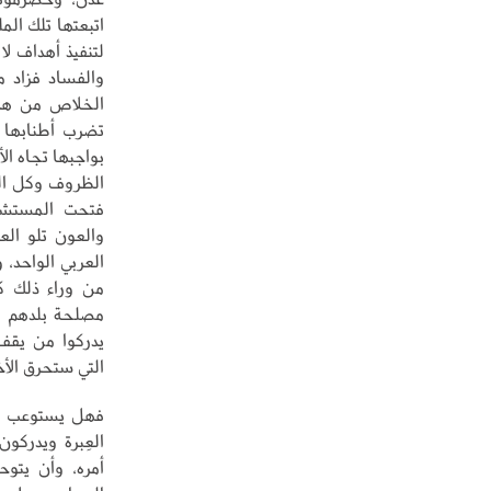
اتبعتها تلك الم
لتنفيذ أهداف لا
والفساد فزاد 
الخلاص من هذه
تضرب أطنابها ف
بواجبها تجاه ال
الظروف وكل الت
فتحت المستشف
والعون تلو الع
العربي الواحد،
من وراء ذلك كل
مصلحة بلدهم فو
يدركوا من يقف
التي ستحرق الأ
فهل يستوعب أه
العِبرة ويدركو
أمره، وأن يتو