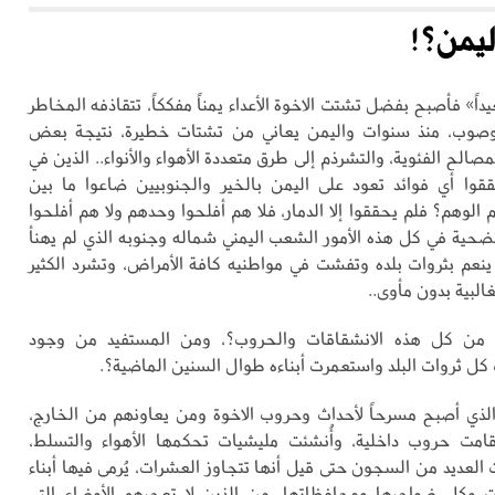
ليمن؟!
اً» فأصبح بفضل تشتت الاخوة الأعداء يمناً مفككاً، تتقاذفه المخاطر
وب، منذ سنوات واليمن يعاني من تشتات خطيرة، نتيجة بعض
مصالح الفئوية، والتشرذم إلى طرق متعددة الأهواء والأنواء.. الذين في
وا أي فوائد تعود على اليمن بالخير والجنوبيين ضاعوا ما بين
الوهم؟ فلم يحققوا إلا الدمار، فلا هم أفلحوا وحدهم ولا هم أفلحوا
ضحية في كل هذه الأمور الشعب اليمني شماله وجنوبه الذي لم يهنأ
م ينعم بثروات بلده وتفشت في مواطنيه كافة الأمراض، وتشرد الكثير
لبية بدون مأوى..
 من كل هذه الانشقاقات والحروب؟، ومن المستفيد من وجود
كل ثروات البلد واستعمرت أبناءه طوال السنين الماضية؟.
الذي أصبح مسرحاً لأحداث وحروب الاخوة ومن يعاونهم من الخارج،
قامت حروب داخلية، وأُنشئت مليشيات تحكمها الأهواء والتسلط،
العديد من السجون حتى قيل أنها تتجاوز العشرات، يُرمى فيها أبناء
وكل ضواحيها ومحافظاتها، من الذين لا تعجبهم الأوضاع التي