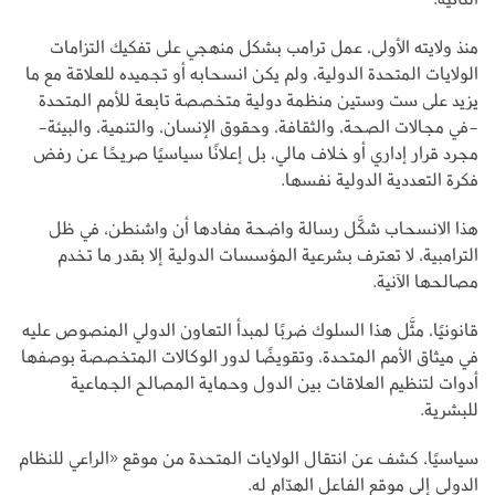
منذ ولايته الأولى، عمل ترامب بشكل منهجي على تفكيك التزامات
الولايات المتحدة الدولية، ولم يكن انسحابه أو تجميده للعلاقة مع ما
يزيد على ست وستين منظمة دولية متخصصة تابعة للأمم المتحدة
-في مجالات الصحة، والثقافة، وحقوق الإنسان، والتنمية، والبيئة-
مجرد قرار إداري أو خلاف مالي، بل إعلانًا سياسيًا صريحًا عن رفض
فكرة التعددية الدولية نفسها.
هذا الانسحاب شكَّل رسالة واضحة مفادها أن واشنطن، في ظل
الترامبية، لا تعترف بشرعية المؤسسات الدولية إلا بقدر ما تخدم
مصالحها الآنية.
قانونيًا، مثَّل هذا السلوك ضربًا لمبدأ التعاون الدولي المنصوص عليه
في ميثاق الأمم المتحدة، وتقويضًا لدور الوكالات المتخصصة بوصفها
أدوات لتنظيم العلاقات بين الدول وحماية المصالح الجماعية
للبشرية.
سياسيًا، كشف عن انتقال الولايات المتحدة من موقع «الراعي للنظام
الدولي إلى موقع الفاعل الهدّام له.