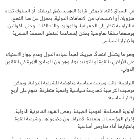
في السياق ذاته، لا يمكن قراءة التهديد بضمّ غرينلاند، أو السلوك تجاه
فنزويلا، أو الانسحاب من الاتفاقات الدولية، بمعزل عن هذا النهج.
فالترامبية تنظر إلى الجغرافيا، والموارد، والتحالفات، وحتى القوانين،
بوصفها سلعًا تفاوضية يمكن إخضاعها لمنطق الصفقة القسرية
والابتزاز السياسي.
وهو ما يشكّل انتهاكًا صريحًا لمبدأ سيادة الدول وعدم جواز الاستيلاء
على الأراضي بالقوة أو التهديد بها، وهو من المبادئ الآمرة في القانون
الدولي.
الترامبية: باتت مدرسة سياسية مناهضة للشرعية الدولية، ويمكن
توصيف الترامبية كمدرسة سياسية واقعية متطرفة، تقوم على أربع
ركائز أساسية:
أولوية المصلحة القومية الضيقة، رفض القيود القانونية الدولية،
إفراغ المؤسسات متعددة الأطراف من مضمونها، وشرعنة القوة
باعتبارها أداة تفاوض أساسية.