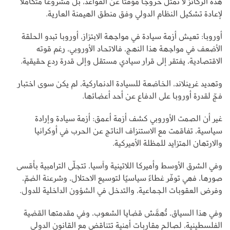
هذه الركائز لا تمثِّل خروجًا مؤقتًا عن القواعد، بل مشروعًا متكاملًا
لإعادة تشكيل النظام الدولي وفق منطق الهيمنة العارية.
أوروبا: تعيش أزمة سيادة في مواجهة الابتزاز، أوروبا تبدو الحلقة
الأضعف في مواجهة هذا النهج، فالاتحاد الأوروبي، رغم قوته
الاقتصادية، يفتقر إلى قرار سيادي مستقل وإلى قدرة ردع حقيقية.
وتهديد غرينلاند، الخاضعة للسيادة الدنماركية، لم يكن سوى اختبار
فجّ لقدرة أوروبا على الدفاع عن أحد أعضائها.
غير أن الصمت الأوروبي كشف أزمة أعمق: أزمة سيادة وإرادة
سياسية، تفاقمت مع الاستنزاف الناتج عن الحرب في أوكرانيا
والارتهان المتزايد للمظلة الأميركية.
وفي الشرق الأوسط وأميركا اللاتينية وآسيا، تتجلّى الترامبية بأقسى
صورها، فهي توفّر غطاءً سياسيًا لتوسيع الاحتلال، وشرعنة الضمّ،
وفرض العقوبات الجماعية، والتدخل في الشؤون الداخلية للدول.
وفي هذا السياق، تُهمَّش قضايا الشعوب، وفي مقدمتها القضية
الفلسطينية، لصالح مقاربات أمنية تتناقض مع القانون الدولي