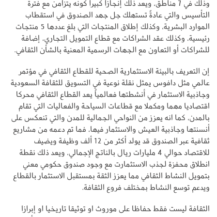
وذلك في 7 مناطق، ويعد ذلك إنجازاً كبيراً كونه يتزامن مع فترة
التأسيس والتي عادةً تستهلك جل جهد الصندوق في استقطاب
الموارد البشرية، وكذلك إطلاق المنتجات التي بلغ عددها 5 منتجات
رئيسية، وكذلك عقد الشراكات مع قطاع التمويل التجاري، إضافة
للشراكات أو التعاون مع الجهات الرسمية المعنية بالشأن الثقافي.
إن التعريف بالبيئة الاستثمارية الصحية للقطاع الثقافي في مؤتمر
عالمي مثل دافوس يمثل نقلة نوعية في التسويق للثقافة السعودية
وجاذبية الاستثمار في أنشطتها فعالمياً يعد القطاع الثقافي محركا
اقتصاديا مهما ومكملا مع قطاعات السياحة والفعاليات التي تقام
بالمدن، كما انه يعزز من النواحي الجمالية للمدن والتي تنعكس على
أنسنتها وجاذبية العيش والاستثمار فيها، فما تم دعمه من مشاريع
ثقافية عبر الصندوق قد يولد أكثر من 12 ألف وظيفة ويضيف
للاقتصاد حوالي 4 مليارات ريال بالناتج الإجمالي، ويعد ذلك نقطة
انطلاق محفزة لجذب الاستثمارت مع وجود صندوق حكومي معني
بتمويل النشاط الثقافي مما يعزز الثقة بمستقبل الاستثمار بالقطاع
ويدعم توسع النشاط بمختلف فروع الثقافة.
الثقافة ليست فقط حفاظا على موروث او توثيقا تاريخيا او إبرازا