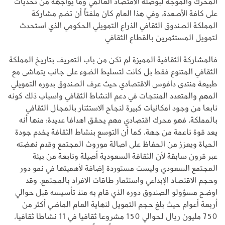
المحرك والموجه لبوصلة الاقتصاد العالمي وما يواجهه من تحديات
على كافة الأصعدة، وفي هذا العام كان ملفتاً أن تضم مشاركة
المملكة الصندوق الثقافي الذراع التمويلي الحكومي الذي استحدث
لتمويل المستثمرين بالقطاع الثقافي
فالمشاركة الثقافية المميزة لم تكن من باب التعريف بتاريخ المملكة
الثقافي المتنوع فقط بل كانت لتسليط الضوء على جانب يتماشى مع
طبيعة منتدى دافوس الاقتصادي حيث عرف الصندوق بدوره التمويلي
المهم والمتعدد المنتجات في دعم النشاط الثقافي واسباب ذلك كونه
نابعا من وجود امكانيات كبيرة لنجاح الاستثنار بالمجال الثقافي
بالمملكة، فهو محرك اقتصادي مهم يحقق اهدافا عديدة؛ منها أنه
يعد قوة ناعمة من جهة، كما أن التوسع بنشاط الثقافة يخدم جودة
الحياة ويعزز من الحفاظ على اصالة موروث المجتمع وقدم نهضته
عبر قرون سابقة لأن الثقافة السعودية أصيلة ونابعة من بيئة
المجتمع السعودي وليست مستوردة إضافة لأهميتها في نمو دور
وحجم الاقتصاد الإبداعي واستثمار طاقات الافراد بالمجتمع. وقد
اوضح مسؤولو الصندوق دوره الذي قام به منذ تأسيسه قبل حوالي
أربعة أعوام حيث بلغ حجم التمويل لنهاية العام الماضي أكثر من
750 مليون ريال لحوالي 150 مشروعا ثقافيا في 11 نشاطا ثقافيا،