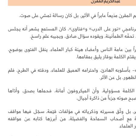
م المقرن مذيعاً عابراً في الأثير، بل كان رسالة تمشي على صوت.
نامجي «نور على الدرب» و»فتاوى»، كان المستمع يشعر أنه يجلس
حفّه الطمأنينة، ويقوده سؤال صادق، ويجيبه علم راسخ.
 بين عامة الناس وأعضاء هيئة كبار العلماء، ينقل الفتوى بوضوح،
يقدّم الكلمة بوقار يليق بمقامها.
ه- بأسلوبه الهادئ، واحترامه العميق للعلماء، ودقته في الطرح، فلم
هور، بل عن الأثر.
لكلمة مسؤولية، وأن الميكروفون أمانة، فحملها بصدق، وأدّاها
بح صوته جزءاً من ذاكرة أجيال.
ثير، بل وثّق مسيرته وذكرياته في مؤلفات قيّمة، سجّل فيها مواقف
ة مع أصحاب السماحة والفضيلة، من أبرزها كتابه عن مواقفه
 العلماء.