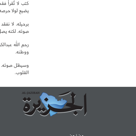
كتب لا تُقرأ فق
يضيع لولا حرصه 
برحيله، لا نفقد 
صوته، لكنه يصل ع
رحم الله عبدالك
ووطنه.
وسيظل صوته، وإن
القلوب.