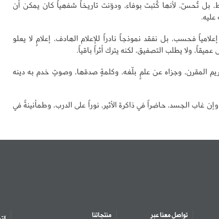
ط، بل تُحسّ، لأنها كُتبت بوفاء، ودوّنت تاريخاً شفهياً كان يمكن أن
عليه.
إعلامياً فحسب، بل نفقد نموذجاً نادراً للإعلام الهادف، إعلامٍ لا يعلو
ميقاً، ولا يطلب التصفيق، لكنه يترك أثراً باقياً.
ريم المقرن، وجزاه عن علمٍ بلّغه، وكلمةٍ صدقها، وصوتٍ خدم به دينه
 غاب الجسد، حاضراً في ذاكرة الأثير، نوراً على الدرب، وطمأنينةً في
تواصل معنا عبر
منتجاتنا