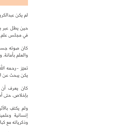
لم يكن عبدالكري
حين يطل عبر بر
في مجلس علم، ت
كان صوته جسراً
والعلم بأمانة، و
تميّز -رحمه الل
يكن يبحث عن الظ
كان يعرف أن ا
بإخلاص، حتى أص
ولم يكتفِ بالأ
إنسانية وعلمي
وذكرياته مع كبار