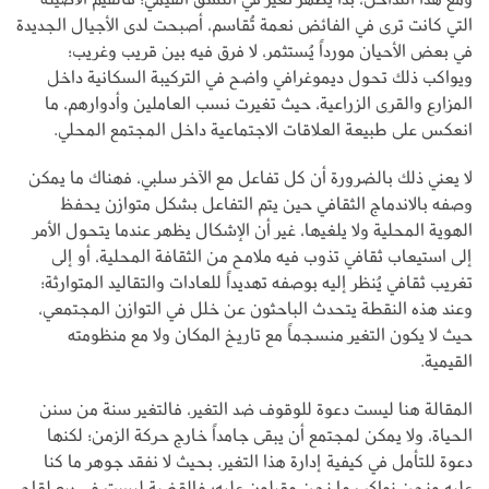
التي كانت ترى في الفائض نعمة تُقاسم، أصبحت لدى الأجيال الجديدة
في بعض الأحيان مورداً يُستثمر، لا فرق فيه بين قريب وغريب؛
ويواكب ذلك تحول ديموغرافي واضح في التركيبة السكانية داخل
المزارع والقرى الزراعية، حيث تغيرت نسب العاملين وأدوارهم، ما
انعكس على طبيعة العلاقات الاجتماعية داخل المجتمع المحلي.
لا يعني ذلك بالضرورة أن كل تفاعل مع الآخر سلبي، فهناك ما يمكن
وصفه بالاندماج الثقافي حين يتم التفاعل بشكل متوازن يحفظ
الهوية المحلية ولا يلغيها، غير أن الإشكال يظهر عندما يتحول الأمر
إلى استيعاب ثقافي تذوب فيه ملامح من الثقافة المحلية، أو إلى
تغريب ثقافي يُنظر إليه بوصفه تهديداً للعادات والتقاليد المتوارثة؛
وعند هذه النقطة يتحدث الباحثون عن خلل في التوازن المجتمعي،
حيث لا يكون التغير منسجماً مع تاريخ المكان ولا مع منظومته
القيمية.
المقالة هنا ليست دعوة للوقوف ضد التغير، فالتغير سنة من سنن
الحياة، ولا يمكن لمجتمع أن يبقى جامداً خارج حركة الزمن؛ لكنها
دعوة للتأمل في كيفية إدارة هذا التغير، بحيث لا نفقد جوهر ما كنا
عليه ونحن نواكب ما نحن مقبلون عليه؛ فالقضية ليست في بيع لقاح