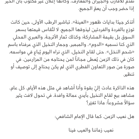
تُقدَّم للأقارب والجيران والمعارف، وكأنها إعلان غير مكتوب بأن الخير
إذا حضر وجب أن يعمّ الجميع.
أتذكر جيدًا بدايات ظهور «العينة»، تباشير الرطب الأولى، حين كانت
توزع بالفردة والفردتين ليذوقها الجميع، لا لتُقاس قيمتها بسعر
السوق بل بقيمة المشاركة؛ وكذلك ثمار الأترجة، والعبري المحلي
الذي كنا نسميه «الدوم»، والمبمبر، وجمار النخيل الذي عرفناه باسم
«شحم النخل». حتى لقاح النخيل، الذي نراه اليوم يُباع في مواسمه،
كان في ذلك الزمن يُعطى مجاناً لمن يحتاجه من المزارعين، في
صورة من صور التعاون الفطري الذي لم يكن يحتاج إلى توصيف أو
تنظير.
هذه الذاكرة عادت إليّ بقوة وأنا أشاهد في مثل هذه الأيام، كل عام،
مشاهد بيع لقاح النخيل بأيدي عمالة وافدة، في تحول لافت يثير
سؤالاً مشروعاً: ماذا تغيّر؟
هل نعيب الزمن، كما قال الإمام الشافعي:
نعيب زماننا والعيب فينا