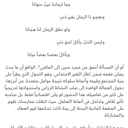
وما لزماننا عيبٌ سوانا
ونهجو ذا الزمانَ بغير ذنبٍ
ولو نطق الزمان لنا هجانا
وليسَ الذئبُ يأكلُ لحمَ ذئبٍ
ويأكلُ بعضنا بعضاً عيانا
أم أن المسألة أعمق من مجرد حنين إلى الماضي؟، الواقع أن ما حدث
يمكن فهمه ضمن إطار التغير الاجتماعي، وهو التحول الذي يطرأ على
بنية المجتمع وقيمه وأنماط سلوكه نتيجة عوامل متعددة، من أبرزها:
دخول العمالة الوافدة إلى صلب النشاط الزراعي واستحواذها تدريجياً
على كثير من تفاصيله؛ هذا الحضور لم يكن اقتصادياً فقط، بل صاحبه
تأثير ثقافي وتداخل في أنماط التعامل، حيث انتقلت ممارسات تقوم
على المنفعة المادية البحتة إلى بيئة كانت تحكمها قيم العطاء
والمشاركة.
ومع هذا التداخل، بدأ يظهر تغير في النسق القيمي؛ فالقيم الأصيلة