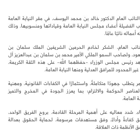
لنائب العام الدكتور خالد بن محمد اليوسف، في مقر النيابة العامة
 الفضيلة أعضاء مجلس النيابة العامة وقياداتها ومنسوبيها، وذلك
عماله نائبًا عامًا.
نائب العام، الشكر لخادم الحرمين الشريفين الملك سلمان بن
عود، ولصاحب السمو الملكي الأمير محمد بن سلمان بن عبدالعزيز آل
د رئيس مجلس الوزراء -حفظهما الله- على هذه الثقة الكريمة،
ير المحدود للمرافق العدلية ومنها النيابة العامة.
أمر يتطلب جهودًا متكاملةً، واستثمارًا في الكفاءات القانونية، ومهنية
عناصر الحوكمة والالتزام؛ بما يعزز الجودة في المخرج والتميز
 العامة.
ء، شدد معاليه على أهمية المرحلة القادمة، بروح الفريق الواحد،
رفق كفاءةً وأداءً، وفق مستهدفات مرسومة، لحماية الحقوق بعدالة
ق الأنظمة ذات العلاقة.