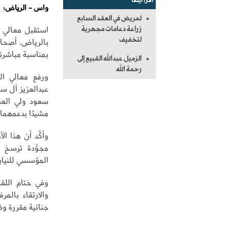
اقرأ أيضاً
واس - الرياض:
لمريض في العقد السابع
استقبل معالي ا
زراعة دعامات مجهرية
لتخفيف
بالرياض، أصحاب
بمناسبة مباشرته أ
الزميل عبدالله القبيع إلى
رحمة الله
ورفع معالي ال
عبدالعزيز آل س
سعود ولي العه
مشيدًا بدعمهما غ
وأكَّد أن هذا ال
مجوَّدة ترسخ ل
المؤسسي للنيابة
وفي ختام اللقا
والارتقاء بالم
جنائية مقررة وف