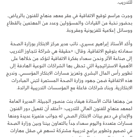
للتدريب.
وجرت مراسم توقيع الاتفاقية في مقر معهد منهاج للفنون بالرياض،
بحضور نخبة من القيادات والمسؤولين وعدد من المهتمين بالقطاع
ووسائل إعلامية تلفزيونية ومقروءة.
وأكد الأستاذ إبراهيم عسيري، نائب مدير مركز الابتكار بوزارة الصحة
سعادته بتوقيع الاتفاقية، وقال: «حقيقة هي شراكة تتجاوز التدريب
إلى صناعة الأثر ونحن سعداء بفكرة الاتفاقية لنؤكد من خلالها على
الأهمية الاستراتيجية التي تحظى بها الشراكات النوعية الهادفة إلى
تطوير رأس المال البشري وتعزيز مسارات الابتكار المؤسسي، وندرج
هذه الاتفاقية ضمن جهود وزارة الصحة المستمرة لتبني المبادرات
الابتكارية، وبناء شراكات فاعلة مع المؤسسات التدريبية الرائدة.
من جهتها قالت الأستاذة هيفاء بنت منصور الجبيلة، المديرة العامة
لمعهد منهاج للفنون العالي للتدريب: «أعتقد أن تفعيل دور الفنون
والإبداع في دعم بيئات الابتكار الصحي له جوانب متميزة عديدة ومنها
مسارات متعددة واليوم سعداء جداً بالتعاون بيننا وبين وزارة الصحة
في تصميم وتطوير برامج تدريبية مشتركة تسهم في صقل مهارات