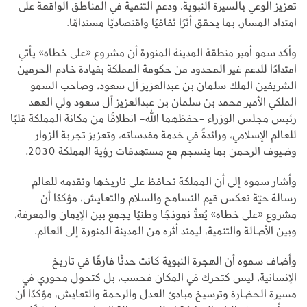
تعزيز الوعي بالسيرة النبوية، ودعم التنمية في المناطق الواقعة على
امتداد المسار، بما يحقق أثرًا ثقافيًا واقتصاديًا مستدامًا.
وأكد سمو أمير منطقة المدينة المنورة أن مشروع «على خطاه» يأتي
امتدادًا للدعم غير المحدود من حكومة المملكة بقيادة خادم الحرمين
الشريفين الملك سلمان بن عبدالعزيز آل سعود، وصاحب السمو
الملكي الأمير محمد بن سلمان بن عبدالعزيز آل سعود ولي العهد
رئيس مجلس الوزراء -حفظهما الله- انطلاقًا من مكانة المملكة قلبًا
للعالم الإسلامي، ورائدةً في خدمة مقدساته، وتعزيز تجربة الزوار
وضيوف الرحمن بما ينسجم مع مستهدفات رؤية المملكة 2030.
وأشار سموه إلى أن المملكة تحافظ على تاريخها وتقدمه للعالم
رسالة حيّة تعكس قيم التسامح والسلام والتعايش، مؤكدًا أن
مشروع «على خطاه» يُعدُّ نموذجًا وطنيًا يجمع بين الإيمان والمعرفة،
وبين الأصالة والتنمية، ليمتد أثره من المدينة المنورة إلى العالم.
وأضاف سموه أن الهجرة النبوية كانت حدثًا فارقًا في تاريخ
الإنسانية، ليس كتحرك في المكان فحسب، بل كتحول محوري في
مسيرة الحضارة وترسيخ مبادئ العدل والرحمة والتعايش، مؤكدًا أن