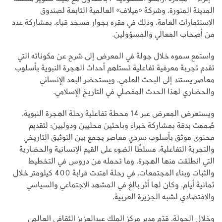
المدينة المنورة، وشركة «ميلاف» العالمية التابعة لصندوق
الاستثمارات العامة، وذلك في مقره بجوار مسجد قباء، بمشاركة عدد
من أصحاب المعالي والمسؤولين.
واستمع سموه خلال جولة في المعرض إلى شرح عن مكوناته التي
تقدم تجربة معرفية تفاعلية تستلهم أحداث الهجرة النبوية بأسلوب
معاصر يستند إلى البحث العلمي، ويستحضر البعد الإنساني
والحضاري لهذا الحدث المفصلي في التاريخ الإسلامي.
ويستعرض المعرض عبر 14 محطة تفاعلية رحلة الهجرة النبوية،
صُممت بدقة بمشاركة خبراء وباحثين محليين ودوليين؛ لتقديم
محتوى موثق بأسلوب سردي معاصر يجمع بين التوثيق التاريخي
والتجربة التفاعلية، مسلطًا الضوء على القيم الإنسانية والحضارية
التي انطلقت منها الهجرة، وما تحمله من دروس في التخطيط
والثبات وبناء المجتمعات، في رحلة امتدت قرابة 400 كيلومتر خلال
ثمانية أيام، وكان لها أثر بالغ في المشهد الاجتماعي والسياسي
والاقتصادي لشبه الجزيرة العربية.
وخلال الجولة، قدّم مدير مركز الملك عبدالعزيز الثقافي العالمي