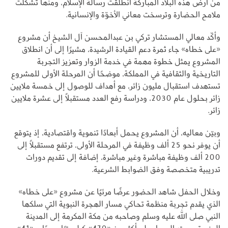
من أرض هذه البلاد المباركة انطلقت رسالة الإسلام، ومنها تشكّلت
ملامح الحضارة وترسخت معاني الأخوّة والإنسانية.
وأكّد معالي المستشار تركي بن عبدالمحسن آل الشيخ أن مشروع
«على خطاه» جاء ثمرة دعم القيادة الرشيدة، مشيرًا إلى أن انطلاق
المشروع يمثل خطوة مهمة في خدمة الزوار وتعزيز التجربة
التاريخية والثقافية في المملكة، موضحًا أن المرحلة الأولى للمشروع
تستهدف استقبال مليون زائر، مع أهداف للوصول إلى خمسة ملايين
زائر بحلول عام 2030، ودراسة رفع العدد مستقبلًا إلى عشرة ملايين
زائر.
وبيّن معاليه، أن المشروع يحمل أبعادًا تنموية واقتصادية، إذ يتوقع
أن يوفر نحو 25 ألف وظيفة في المرحلة الأولى، ترتفع مستقبلًا إلى
200 ألف وظيفة مباشرة وغير مباشرة، إضافة إلى تقديم دورات
تدريبية متخصصة وفق الضوابط الشرعية.
وخلال الحفل شاهد الحضور عرضًا مرئيًا عن مشروع «على خطاه»
الذي يقدم تجربة منظمة تحاكي مسار الهجرة النبوية التي سلكها
النبي صلى الله عليه وسلم وصاحبه من مكة المكرمة إلى المدينة