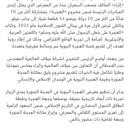
«إثراء» المكلف مصعب السعران نبذة عن المعرض الذي يمثل إحدى
المبادرات الرئيسة ضمن مشروع «الهجرة»، بمشاركة أكثر من 70
فنانًا من أكثر من 20 دولة، ويضم 53 قطعة فنية، إلى جانب فيلم
وثائقي عُرض لأول مرة في بينالي الفنون الإسلامية عام 2023، وكتاب
«الهجرة على خطى الرسول صلى الله عليه وسلم» باللغتين العربية
والإنجليزية، إضافة إلى تجربة الواقع الافتراضي، وذلك في إطار رؤية
تهدف إلى تقديم قصة الهجرة النبوية عبر وسائط معرفية متعددة.
من جهته، أوضح الرئيس التنفيذي لشركة ميلاف العالمية المهندس
بندر القحطاني أن التعاون بين ميلاف العالمية وإثراء يعكس نموذجًا
وطنيًا تتكامل فيه الخبرات لتقديم مشروع يليق بمكانة المدينة
المنورة وقيمة الهجرة النبوية في الوجدان الإسلامي والإنساني.
يذكر أن تنظيم معرض الهجرة النبوية في المدينة المنورة يمنح الزوار
تجربة ذات أبعاد تاريخية عميقة، بوصفها وجهة الهجرة ونقطة
انطلاق التحول الحضاري في التاريخ الإسلامي، ضمن الجهود الرامية
إلى تعزيز المحتوى الثقافي والمعرفي، وإبراز مكانة المدينة المنورة
وجهة ثقافية ذات حضور عالمي.