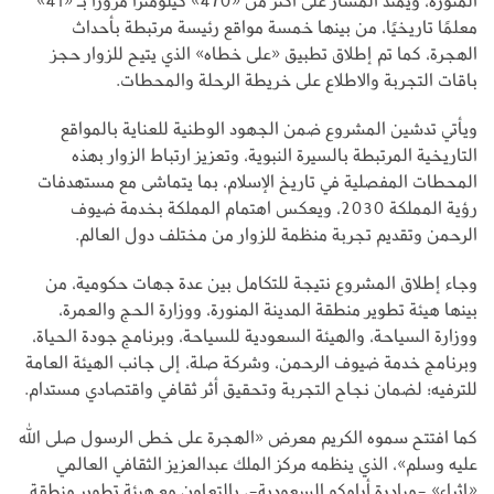
المنورة، ويمتد المسار على أكثر من «470» كيلومترًا مرورًا بـ «41»
معلمًا تاريخيًا، من بينها خمسة مواقع رئيسة مرتبطة بأحداث
الهجرة، كما تم إطلاق تطبيق «على خطاه» الذي يتيح للزوار حجز
باقات التجربة والاطلاع على خريطة الرحلة والمحطات.
ويأتي تدشين المشروع ضمن الجهود الوطنية للعناية بالمواقع
التاريخية المرتبطة بالسيرة النبوية، وتعزيز ارتباط الزوار بهذه
المحطات المفصلية في تاريخ الإسلام، بما يتماشى مع مستهدفات
رؤية المملكة 2030، ويعكس اهتمام المملكة بخدمة ضيوف
الرحمن وتقديم تجربة منظمة للزوار من مختلف دول العالم.
وجاء إطلاق المشروع نتيجة للتكامل بين عدة جهات حكومية، من
بينها هيئة تطوير منطقة المدينة المنورة، ووزارة الحج والعمرة،
ووزارة السياحة، والهيئة السعودية للسياحة، وبرنامج جودة الحياة،
وبرنامج خدمة ضيوف الرحمن، وشركة صلة، إلى جانب الهيئة العامة
للترفيه؛ لضمان نجاح التجربة وتحقيق أثر ثقافي واقتصادي مستدام.
كما افتتح سموه الكريم معرض «الهجرة على خطى الرسول صلى الله
عليه وسلم»، الذي ينظمه مركز الملك عبدالعزيز الثقافي العالمي
«إثراء» -مبادرة أرامكو السعودية-، بالتعاون مع هيئة تطوير منطقة