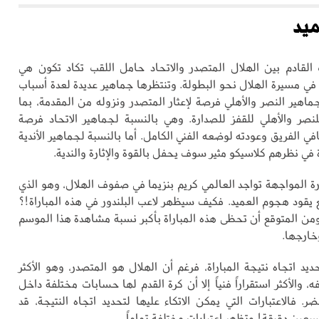
ميد
لقادم بين الهلال المتصدر والاتحاد حامل اللقب تكاد تكون هي
في مسيرة الهلال نحو البطولة. وتنتظرها جماهير عديدة لعدة أسباب
ماهير النصر والأهلي فرصة لإعثار المتصدر ونزوله من المقدمة، بما
نصر والأهلي للقفز للصدارة. وهي بالنسبة لجماهير الاتحاد فرصة
ي الفريق وعودته لوضعه الفني الكامل. أما بالنسبة لجماهير الأندية
ة في نظرهم كلاسيكو مثير سوف يحفل بالقوة والإثارة والندية.
رة المواجهة تواجد العالمي كريم بنزيما في صفوف الهلال، وهو الذي
 يقود هجوم العميد. فكيف سيظهر لاعب البلندور في هذه المباراة!؟
ومن المتوقع أن تحظى هذه المباراة بأكبر نسبة مشاهدة هذا الموسم
خارجها.
د اتجاه نتيجة المباراة، فرغم أن الهلال هو المتصدر، وهو الأكثر
ه، والأكثر استقراراً فنياً إلا أن كرة القدم لها حسابات مختلفة داخل
. فالاعتبارات التي يمكن الاتكاء عليها لتحديد اتجاه النتيجة، قد
سعين دقيقة! وتظهر اعتبارات مختلفة تماماً.