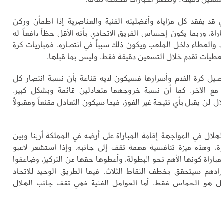
ي قد يفقد كل مزاياه وأفضليته الفنية والعناصرية إذا اطمأن وركن
راة، وربما يكون إحساس الفريق الاتحادي بأنه الأقل حظاً دافعاً له
والعطاء داخل الملعب ويكون ذلك سبباً في انتصاره. فمباريات كرة
طيات تقدم خلال التسعين دقيقة فقط. وليس بما قبلها.
ل كرة القدم وأسرارها فسيكون لديه قناعة بأن نسبة انتصار كل
مع الآخر. كما أن نسبة خروجهما متعادلين قائمة وبشكل كبير.
ل لن يقبل بأي نتيجة غير الفوز، فيما سيكون التعادل مقنعاً ومقبولاً
لال في المواجهة إقامة المباراة على أرضه في المملكة أرينا وبين
ة، وهذه ميزة تنافسية مهمة تقف إلى جانبه. وإذا استشعر لاعبو
مباراة كونها الأهم نحو البطولة، وأعطوها حقها من التركيز، وضاعفوا
دهم سيتحقق بخطف النقاط الثلاث. فيما الطريق الوحيد للاتحاد
ل هو الحماس فقط. أما العوامل الفنية فهي تقف جانب الهلال