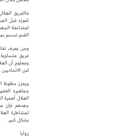
فالفريق الهلال
لفوزه قبل المبا
لمضاعفة الجهد 
القدم تحسم بمع
ومن يعرف تفاصي
فريق متساوية 
ومعلوم أن الهلا
لدى الاتحاديين.
ويعزز حظوظ اله
جماهيره الغفير
الهلال أهمية ال
جهدهم فإن مرا
لمشاطرة الهلا
بشكل كبير.
زوايا