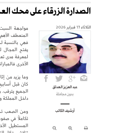
الصدارة الزرقاء على محك الع
مواجهة السبت ا
الثلاثاء 17 فبراير 2026
المنعطف الأهم 
فهي بالنسبة لج
يفتح المجال لل
لمعرفة مدى تعاف
الأخرى فالمبارا
وما يزيد من إثا
كان قبل أسابيع
عبد العزيز الهدلق
الجميع يترقب. 
بدون مجاملة
داخل المملكة و
ومن الصعب تحدي
أرشيف الكاتب
تكاملاً في صفوف
المستطيل الأخضر
تتلاشى خلال الت