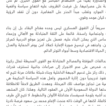
المناورة بعيداً عن الاصطدام المباشر مع القوى الكبرى. لم تكن
حة على مصراعيها، بل فرضت الظروف عليه انتهاج سياسة واقعية
الموارد وتغلب مبدأ الحذر على المغامرة، دون أن تفقد الرؤية
ء كيان موحد وقوي.
سريعاً أن التفوق العسكري ليس وحده مفتاح البقاء، بل إن بناء
اجتماعية راسخة، قائمة على الثقة المتبادلة مع الأهالي وزعماء
أساس الذي يمكن البناء عليه. فعمل على تعزيز موقع الدرعية كمركز
ان، واجتهد في ترسيخ صورة الإمارة كملاذ آمن يوفر الحماية والعدل
لحياة الاقتصادية وسط أجواء التوتر الدائم.
تحالفات المؤقتة والمصالح المتبادلة مع القوى المحيطة تمثل ركيزة
، فحرص على عدم الانجرار إلى صراعات جانبية تستنزف قدرات
من ذلك ركز على تدعيم الجبهة الداخلية وبناء شبكة علاقات مرنة تتيح له
فوذ تدريجياً دون إثارة الخصوم. ولعل هذه السياسة الحكيمة هي
عية من تجاوز عواصف تلك المرحلة، ومهدت الطريق لاحقاً للانطلاقة
تها الدولة السعودية الأولى في العقود التالية. وهكذا، كان المشهد
 أشبه بلوحة فسيفساء متداخلة الألوان والخطوط، لا تتيح لأي طرف
املة، لكنها في الوقت ذاته منحت الإمام محمد بن سعود فرصة نادرة