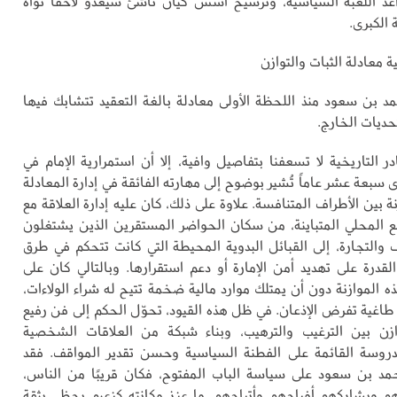
عد اللعبة السياسية، وترسيخ أسس كيان ناشئ سيغدو لاحقاً نواة
 الكبرى.
ة معادلة الثبات والتوازن
مد بن سعود منذ اللحظة الأولى معادلة بالغة التعقيد تتشابك فيها
حديات الخارج.
 التاريخية لا تسعفنا بتفاصيل وافية، إلا أن استمرارية الإمام في
سبعة عشر عاماً تُشير بوضوح إلى مهارته الفائقة في إدارة المعادلة
نة بين الأطراف المتنافسة. علاوة على ذلك، كان عليه إدارة العلاقة مع
 المحلي المتباينة، من سكان الحواضر المستقرين الذين يشتغلون
ف والتجارة، إلى القبائل البدوية المحيطة التي كانت تتحكم في طرق
لقدرة على تهديد أمن الإمارة أو دعم استقرارها. وبالتالي كان على
ه الموازنة دون أن يمتلك موارد مالية ضخمة تتيح له شراء الولاءات،
طاغية تفرض الإذعان. في ظل هذه القيود، تحوّل الحكم إلى فن رفيع
ازن بين الترغيب والترهيب، وبناء شبكة من العلاقات الشخصية
دروسة القائمة على الفطنة السياسية وحسن تقدير المواقف. فقد
حمد بن سعود على سياسة الباب المفتوح، فكان قريبًا من الناس،
 ويشاركهم أفراحهم وأتراحهم، ما عزز مكانته كزعيم يحظى بثقة