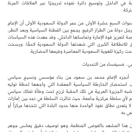
ة في الداخل وتوسيع دائرة نفوذه تدريجيًا عبر العلاقات المرنة
ركة.
وات السبع عشرة الأولى من عمر الدولة السعودية الأولى أن الإمام
 دولة من الطراز الرفيع، يجمع بين الفطنة السياسية وبعد النظر،
ة لتعزيز قوة الإمارة وتماسكها الداخلي. وقد مهدت هذه السياسات
 للانطلاقة الكبرى التي شهدتها الدولة السعودية لاحقًا، ورسخت
بحت ركيزة للهوية السعودية المعاصرة وقيمها الحضارية.
ي.. فسيفساء من التحديات
ا أنجزه الإمام محمد بن سعود من بناء مؤسسي ونسيج سياسي
 استحضار الخارطة السياسية المعقدة التي واجهها لحظة توليه
به الجزيرة العربية في تلك الحقبة ترزح تحت وطأة تفكك سياسي
 لأي سلطة مركزية جامعة، حيث تناثرت السلطة في نجد بين إمارات
ا يتعدى نطاق نفوذ الواحدة منها حدود البلدة التي تتخذها مركزاً أو
مي به.
 هذا المشهد بالفوضى المنظمة، وهو توصيف دقيق يعكس جوهر