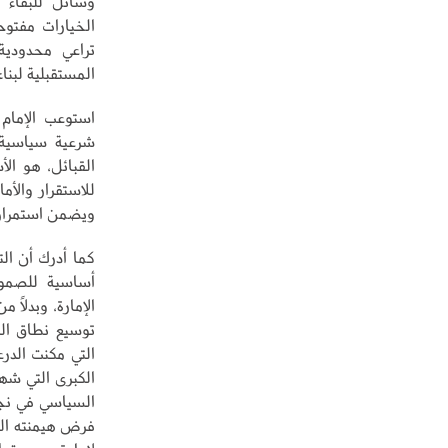
وسائل للبقاء و
الخيارات مفتو
تراعي محدودية 
المستقبلية لبنا
استوعب الإمام 
شرعية سياسية و
القبائل، هو ال
للاستقرار والأم
ويضمن استمرار ا
كما أدرك أن ال
أساسية للصمود
الإمارة، وبدلاً 
توسيع نطاق الن
التي مكنت الدر
الكبرى التي شهد
السياسي في نجد
فرض هيمنته الك