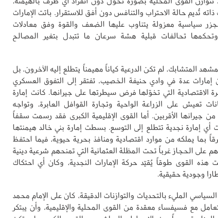
ذ تتوازن القوى المحلية بصورة تحول دون انفراد أي طرف بالهيمنة،
ذاته تُديم حالة الاحتراب والتنافس دون أفق للاستقرار. باتت الإمارات
بجزر سياسية معزولة يتناوب عليها الضعف والقوة وفق معادلات
تحكمها تحالفات قبلية هشة سرعان ما تتبدل بتغير المصالح
هد المتشابك، لم تكن الدرعية كياناً مهيمناً يتطلع إليه الآخرون، بل
إمارات عدة في وادي حنيفة الخصيب، تفتقر إلى التفوق العسكري
رة الاقتصادية التي تخوّلها فرض سيطرتها على جيرانها. كانت إمارة
نات تعيش على الزراعة الواحية وتجارة القوافل العابرة، وتواجه
 جيرانها الأقربين. أما القوى الإقليمية الكبرى فقد رسمت سقفاً
 أي إمارة نجدية تتطلع إلى التوسع. بسطت إمارة بني خالد هيمنتها
قاً بما يملكه من موارد اقتصادية ومنافذ بحرية حيوية، فيما احتفظ
 على الحجاز غرباً تحت المظلة العثمانية التي تمنحهم شرعية دينية
 هذه القوى طوقاً يُقيّد حركة الإمارات النجدية، وكان أي احتكاك
را وجودية حقيقية.
 السياسي المليء بالتحديات والتوازنات الدقيقة، كان على الإمام محمد
امل مع فسيفساء معقدة من القوى المحلية والإقليمية، وأن يبتكر