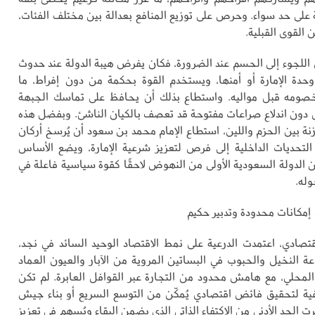
 على حد سواء. وحرص على توزيع المنافع بعدالة بين مختلف الفئات،
 القوى القبلية.
ي اللجوء إلى الحسم عند الضرورة، فكان يفرض هيبة الدولة عند حدوث
حدة الإمارة أو أمنها، ويستخدم القوة بحكمة من دون إفراط، ما
خصومه قبل مواليه. واستطاع بذلك أن يحافظ على تماسك الجبهة
ل دون اندلاع صراعات مفتوحة قد تعصف بالكيان الناشئ. وبفضل هذه
نة بين الحزم واللين، استطاع الإمام محمد بن سعود أن يُرسخ أركان
لتحديات الداخلية إلى فرص لتعزيز شرعية الإمارة، ويضع الأساس
 الدولة السعودية الأولى من النهوض لاحقًا كقوة سياسية فاعلة في
وله.
 إمكانات محدودة وتدبير حكيم
قتصادي، اعتمدت الدرعية على نمط الاقتصاد الوحيد السائد في نجد،
ة النخيل والحبوب في البساتين المروية من الآبار والعيون العماد
 المحلي، مع هامش محدود من التجارة عبر القوافل العابرة. لم تكن
فية لتحقيق فائض اقتصادي يُمكّن من التوسع السريع أو بناء جيش
ت الحد الأدنى من الاكتفاء الذاتي الذي يضمن البقاء ويُسهم في تعزيز