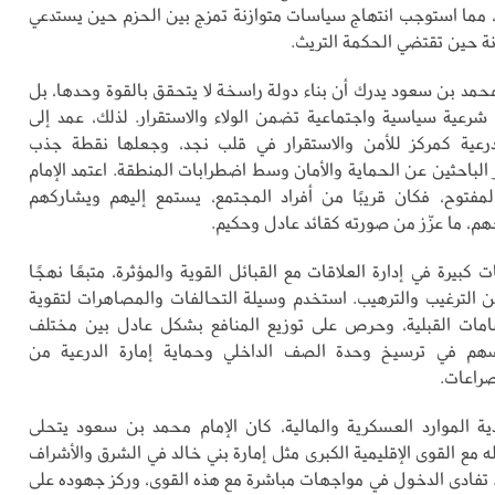
ية، مما استوجب انتهاج سياسات متوازنة تمزج بين الحزم حين يستدعي
ة حين تقتضي الحكمة التريث.
محمد بن سعود يدرك أن بناء دولة راسخة لا يتحقق بالقوة وحدها، بل
عية سياسية واجتماعية تضمن الولاء والاستقرار. لذلك، عمد إلى
لدرعية كمركز للأمن والاستقرار في قلب نجد، وجعلها نقطة جذب
الباحثين عن الحماية والأمان وسط اضطرابات المنطقة. اعتمد الإمام
مفتوح، فكان قريبًا من أفراد المجتمع، يستمع إليهم ويشاركهم
م، ما عزّز من صورته كقائد عادل وحكيم.
 كبيرة في إدارة العلاقات مع القبائل القوية والمؤثرة، متبعًا نهجًا
بين الترغيب والترهيب. استخدم وسيلة التحالفات والمصاهرات لتقوية
عامات القبلية، وحرص على توزيع المنافع بشكل عادل بين مختلف
سهم في ترسيخ وحدة الصف الداخلي وحماية إمارة الدرعية من
صراعات.
 الموارد العسكرية والمالية، كان الإمام محمد بن سعود يتحلى
ه مع القوى الإقليمية الكبرى مثل إمارة بني خالد في الشرق والأشراف
ا. تفادى الدخول في مواجهات مباشرة مع هذه القوى، وركز جهوده على