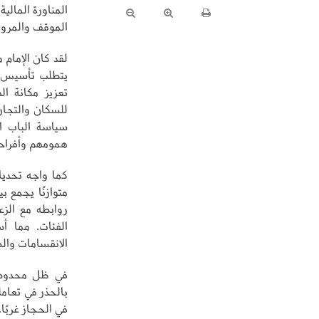
المناورة المال
الموقف والمرون
لقد كان الإمام 
يتطلب تأسيس شر
تعزيز مكانة ا
للسكان والتجار 
سياسة الباب ال
همومهم وأفراحه
كما واجه تحديات
متوازنًا يجمع 
روابطه مع الز
الفئات، مما أ
الانقسامات وال
في ظل محدودية
بالحذر في تعامل
في الحجاز غربً