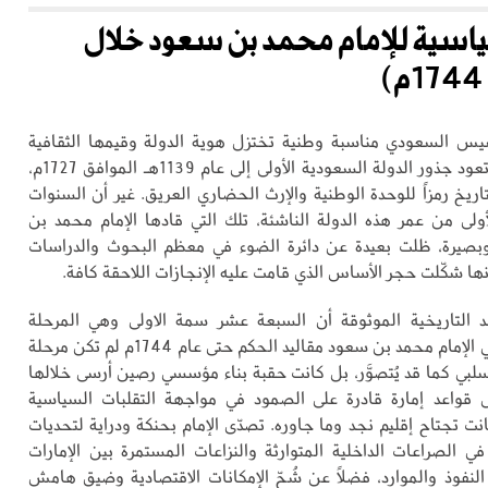
سياسية للإمام محمد بن سعود خلال
سيس السعودي مناسبة وطنية تختزل هوية الدولة وقيمها الثقافية
والحضارية، إذ تعود جذور الدولة السعودية الأولى إلى عام 1139هـ الموافق 1727م،
اريخ رمزاً للوحدة الوطنية والإرث الحضاري العريق. غير أن السنوات
ولى من عمر هذه الدولة الناشئة، تلك التي قادها الإمام محمد بن
صيرة، ظلت بعيدة عن دائرة الضوء في معظم البحوث والدراسات
أنها شكّلت حجر الأساس الذي قامت عليه الإنجازات اللاحقة كافة.
التاريخية الموثوقة أن السبعة عشر سمة الاولى وهي المرحلة
الممتدة من تولي الإمام محمد بن سعود مقاليد الحكم حتى عام 1744م لم تكن مرحلة
سلبي كما قد يُتصوَّر، بل كانت حقبة بناء مؤسسي رصين أرسى خلالها
 قواعد إمارة قادرة على الصمود في مواجهة التقلبات السياسية
نت تجتاح إقليم نجد وما جاوره. تصدّى الإمام بحنكة ودراية لتحديات
 الصراعات الداخلية المتوارثة والنزاعات المستمرة بين الإمارات
النفوذ والموارد، فضلاً عن شُحّ الإمكانات الاقتصادية وضيق هامش