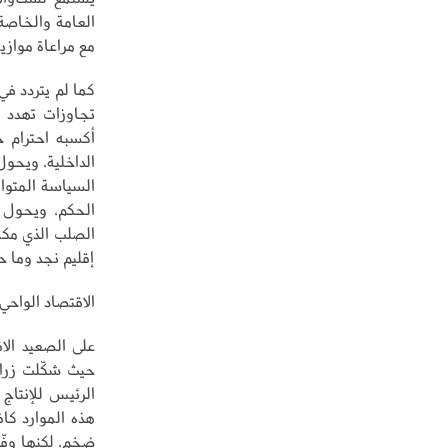
العامة والخاصة
مع مراعاة موازين
كما لم يتردد ف
تجاوزات تهدد و
أكسبه احترام 
الداخلية، ويحو
السياسة المتواز
الحكم، ويحول ا
الصلب الذي مكن
إقليم نجد وما ح
الاقتصاد الواحي
على الصعيد الا
حيث شكّلت زراع
الرئيس للإنتاج
هذه الموارد كا
ضخم، لكنها وفّر