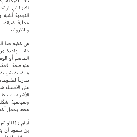
تلك المرحلة، إ
لكنها في الوقت 
النجدية أشبه 
محلية ضيقة، و
والظروف.
في خضم هذا المش
كانت واحدة من 
الحاسم أو الوف
متواضعة الإمكا
منافسة شرسة من
صارماً لطموحات
على الأحساء شر
الأشراف بسلطتهم
وسياسية. شكّلت
معها يحمل أخطا
أمام هذا الواقع
بن سعود أن يتع