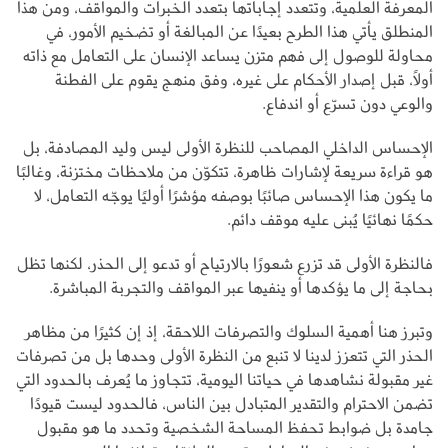
المعرفة العلمية، وتتعدد إجاباتها بتعدد الخبرات والمواقف، ومن هذا
المنطلق يأتي هذا الطرح بعيدًا عن المبالغة أو تضخيم الأمور، في
محاولة للوصول إلى فهم متزن يساعد الإنسان على التعامل مع ذاته
أولًا، قبل إصدار الأحكام على غيره، وفق منهج يقوم على الفطنة
والوعي دون تسرّع أو اندفاع.
الإحساس الداخلي المصاحب للنظرة الأولى ليس وليد المصادفة، بل
هو قراءة سريعة لإشارات ظاهرة، تتكوّن من ملاحظات مختزنة، وغالبًا
ما يكون هذا الإحساس صائبًا بوصفه مؤشرًا أوليًا يوجّه التعامل، لا
حكمًا نهائيًا يُبنى عليه موقف دائم.
فالنظرة الأولى قد تزرع شعورًا بالارتياح أو تدعو إلى الحذر، لكنها تظل
بحاجة إلى ما يؤكدها أو ينفيها عبر المواقف والتجربة المباشرة.
وتبرز هنا أهمية السلوك والتصرفات اللاحقة، إذ إن كثيرًا من مظاهر
الحذر التي تتعزز لدينا لا تنبع من النظرة الأولى وحدها بل من تصرفات
غير مقبولة نشاهدها في حياتنا اليومية، تتجاوز ما يُعرف بالحدود التي
تضمن الاحترام والتقدير المتبادل بين الناس، فالحدود ليست قيودًا
جامدة بل ضوابط تحفظ المساحة الشخصية وتحدد ما هو مقبول