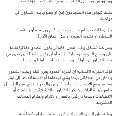
وما هو مرفوض في التعامل وتمنح العلاقات توازنها الصحي.
عندما تُتجاوز هذه الحدود دون إذن أو وضوح، يبدأ التساؤل في
دواخلنا:
هل هذا التدخل نابع من دعم حقيقي؟ أم من غيرة أو رغبة في
السيطرة أو تشويه الصورة أو حتى إلحاق الأذى؟.
ومن هنا تتشكل ردّات الفعل؛ فإما أن يكون التصدي عقلانيًا قائمًا
على وضوح الموقف وحماية الذات، أو أن يكون خاطئًا حين نغرق في
تبرير التجاوز ومحاولة فهمه على حساب كرامتنا وحدودنا.
تؤكد التجربة الإنسانية أن احترام الحدود يعزز الثقة ويمنح الشعور
بالأمان في العلاقاتن بينما يؤدي تجاهلها أو الاستهانة بها إلى توتر
مستمر يدفع الإنسان إلى زيادة الحرص والحذر لا بدافع سوء الظن بل
بدافع حماية الذات من تكرار التجاوز، فالثقة لا تُمنح بالكلمات أو
الانطباعات وحدها بل تُبنى بالفعل والالتزام واحترام المساحة
المشتركة.
وعليه، فإن النظرة الأولى لا تحكم بمعناها القاطع لكنها تُنبه،