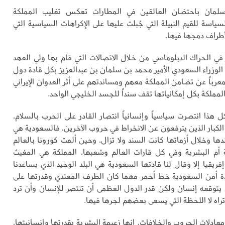
سلمان باحتضان العالقين في المطارات تعكس تغليب المملكة
سياسة للقيم النبيلة التي جُبلت عليها على الإكراهات السياسية التي
طراف دمجها فيها.
في الحراك الدبلوماسي من خلال الاتصالات التي قام بها ولي العهد
زراء السعودي الأمير محمد بن سلمان بن عبدالعزيز بكل قادة دول
معرباً عن تضامن المملكة معهم ومساندتهم على أثر العدوان الإيراني
 المملكة بكل إمكانياتها تقف سنداً للجسد الخليجي الواحد.
 هذا انتصرت سياسياً وإنسانياً انتصار القادر على الحرب بالسلام،
لكبار الذين يترفعون عن الانخراط في حروب الآخرين، فالسعودية هي
دها وخلال أزماتها كانت السند ولا تزال، وحين ألمت كورونا بالعالم
 أم البشرية وفي كل قارات العالم وشعبها، المملكة هي المغيث
 إفريقيا إلا وقال لنا قادتها السعودية هي البلد الوحيد الذي يساعدنا
دة أمن السعودية خط أحمر مهما كان الطرف المعتدي وقدرتها على
ن يتوقعه إنسان ولكن قدر الدول العظمى أن تنتصر للإنسان وأن ترد
راه لا اللحظة التي يسعى بعضهم لجرها فيها.
ادلات الحروب والخلافات، إنها زعيمة البشرية بقدرتها وإنسانيتها،