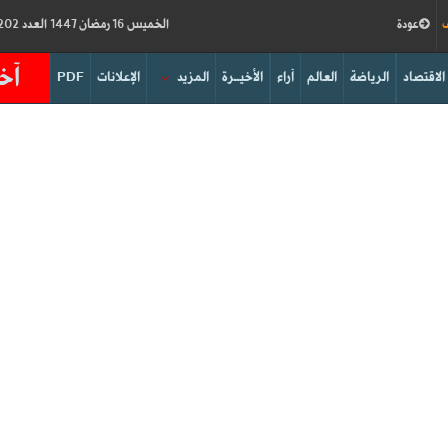
ف
عودة
الخميس 16 رمضان 1447 العدد 19202
آخر
الاقتصاد
الرياضة
العالم
آراء
الأخيــرة
المزيد
الإعلانات
PDF