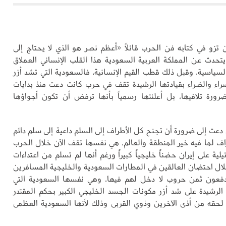
 تزو في كتابه فن الحرب قائلاً «أعظم نصر هو الذي لا يحتاج إلى
تحدث عن المملكة العربية السعودية هذا القلب الإنساني العملاق
لسياسية، وقبل ذلك قطب القيم الإنسانية، فالسعودية التي تشد أزر
راء والضراء بقيادتها الرشيدة تقف في حرب كانت دعت منذ بدايات
ورة تلافيها، بل أعلنتها رسمياً بأنها ترفض أن تكون أجواؤها
 دعت إلى ضرورة أن تجنح كل الأطراف إلى السلم داعية إلى سلم دائم
اف لما فيه خير المنطقة والعالم، هي نفسها تقف الآن خلال الحرب
ئيلية على إيران حضناً خليجياً كبيراً ورغم أنها لم تسلم من اعتداءات
لال احتضان العالقين في المطارات السعودية والخليجية المسافرين
 يدفعون ثمن حروب لا دخل لهم فيها، وهي نفسها السعودية التي
لرشيدة على شد أزر مكونات الجسد الخليجي الكبير بحكم المقتدر
 لحقه من أذى الآخرين وذوي القربى وذلك لأنها السعودية العظمى