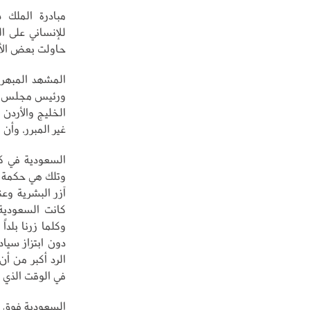
مبادرة الملك 
للإنساني على ال
حاولت بعض الأ
المشهد المبهر 
ورئيس مجلس الو
الخليج والأردن 
غير المبرر، وأن
السعودية في كل
وتلك هي حكمة ا
آزر البشرية وعن
كانت السعودية
وكلما زرنا بلداً
دون ابتزاز سيا
الرد أكبر من أ
في الوقت الذي ت
السعودية فوق مع