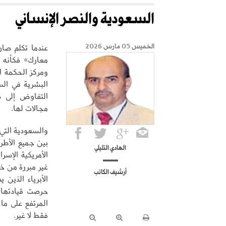
السعودية والنصر الإنساني
عندما تكلم صان
الخميس 05 مارس 2026
معارك» فكأنه ي
ومركز الحكمة ا
البشرية في الس
التفاوض إلى ضر
مجالات لها.
والسعودية التي
بين جميع الأطر
الهادي التليلي
الأمريكية الإسرا
غير مبررة من خ
أرشيف الكاتب
الأبرياء الذين
حرصت قيادتها ا
المرتفع على ما
فقط لا غير.