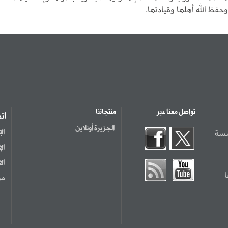
فظ الله أهلها وقيادتها.
تواصل معنا عبر
منتجاتنا
ات
الجزيرة أونلاين
سسة
ال
ال
ال
مر