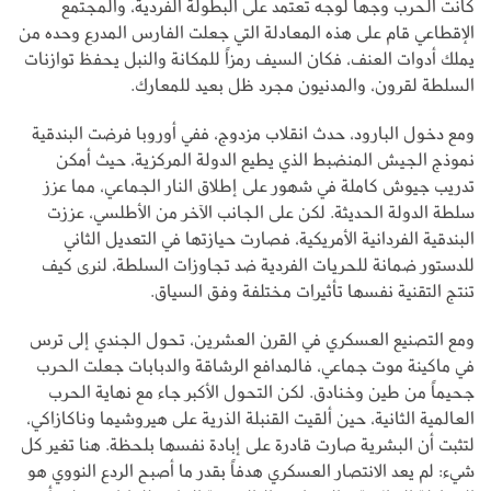
كانت الحرب وجهاً لوجه تعتمد على البطولة الفردية، والمجتمع
الإقطاعي قام على هذه المعادلة التي جعلت الفارس المدرع وحده من
يملك أدوات العنف، فكان السيف رمزاً للمكانة والنبل يحفظ توازنات
السلطة لقرون، والمدنيون مجرد ظل بعيد للمعارك.
ومع دخول البارود، حدث انقلاب مزدوج، ففي أوروبا فرضت البندقية
نموذج الجيش المنضبط الذي يطيع الدولة المركزية، حيث أمكن
تدريب جيوش كاملة في شهور على إطلاق النار الجماعي، مما عزز
سلطة الدولة الحديثة. لكن على الجانب الآخر من الأطلسي، عززت
البندقية الفردانية الأمريكية، فصارت حيازتها في التعديل الثاني
للدستور ضمانة للحريات الفردية ضد تجاوزات السلطة، لنرى كيف
تنتج التقنية نفسها تأثيرات مختلفة وفق السياق.
ومع التصنيع العسكري في القرن العشرين، تحول الجندي إلى ترس
في ماكينة موت جماعي، فالمدافع الرشاقة والدبابات جعلت الحرب
جحيماً من طين وخنادق. لكن التحول الأكبر جاء مع نهاية الحرب
العالمية الثانية، حين ألقيت القنبلة الذرية على هيروشيما وناكازاكي،
لتثبت أن البشرية صارت قادرة على إبادة نفسها بلحظة. هنا تغير كل
شيء: لم يعد الانتصار العسكري هدفاً بقدر ما أصبح الردع النووي هو