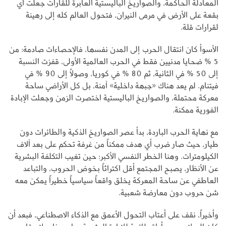
المعادلة الحاكمة، والصواريخ الباليستية العابرة للقارات جعلت أي
بقعة على الأرض في مرمى النيران، فتحول العالم كله إلى رهينة
لقرارات قلة.
الأسوأ كان انتقال الحرب إلى المدن نفسها، فالإحصاءات صادمة: من
5 % ضحايا مدنيين فقط في الحرب العالمية الأولى، قفزت النسبة
إلى 50 % في الثانية، ثم 80 % في كوريا، وصولاً إلى 90 % في
فيتنام. لم يعد هناك «جبهة داخلية» آمنة، بل كل الأراضي ساحة
معركة محتملة، والصواريخ الباليستية اختصرت الزمن وجعلت الإبادة
الفورية ممكنة.
مع نهاية الحرب الباردة، بدأ عصر الصواريخ الذكية والطائرات دون
طيار، حيث صار ضرب أي هدف ممكناً من غرفة تحكم على بعد آلاف
الكيلومترات. وهنا الخطر النفسي الأكبر: حين تغيب التكلفة البشرية
عن الأنظار، يصبح المجتمع أقل اكتراثاً بخوض الحروب، والتباعد
العاطفي عن ساحة المعركة يخلق واقعاً سياسياً خطيراً يمكن معه
شن حروب دون معارضة شعبية.
وأخيراً، نقف على أعتاب التحول الأعمق مع الذكاء الاصطناعي، فبعد أن