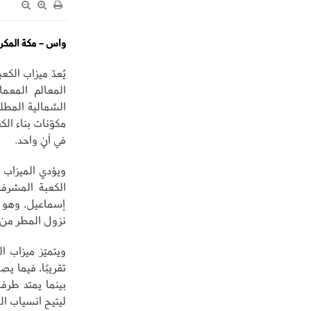
واس - مكة المكر
يُعدّ ميزاب الك
المعالم المعما
الشمالية المطل
مكوّنات بناء الك
في آنٍ واحد.
ويؤدي الميزاب 
الكعبة المشرفة
إسماعيل، وهو ا
نزول المطر من ا
ليتيح انسياب ال