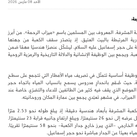
الأحد 08 مارس 2026
مة:
عبة المشرفة، المعروف بين المسلمين باسم «ميزاب الرحمة»، من أبرز
رية المرتبطة بالبيت العتيق، إذ يتصدّر سقف الكعبة من جهتها
ة على حجر إسماعيل عليه السلام، ليشكّل عنصرًا هندسيًا مهمًا ضمن
عبة، ويجمع بين الوظيفة الإنشائية والدلالة التاريخية والرمزية الروحية
وظيفة أساسية تتمثّل في تصريف مياه الأمطار التي تتجمع على سطح
، حيث صُمّم بانحدارٍ مدروس يسمح بانسياب المياه باتجاه حجر
لموضع الذي يقف فيه كثير من الطائفين للدعاء والتضرّع، خاصة عند
لميزاب، في مشهدٍ تعبّدي يجمع بين عمارة المكان وروحانيته.
ويتميّز ميزاب الكعبة المشرفة بأبعاد هندسية دقيقة؛ إذ يبلغ طوله نحو 2.53 مترًا
تقريبًا، فيما يصل عرضه إلى نحو 26 سنتيمترًا، ويبلغ ارتفاع جانبيه قرابة 23 سنتيمترًا،
بينما يمتد طرفه الخارجي -الذي يبرز خارج جدار الكعبة- بنحو 58 سنتيمترًا تقريبًا،
مياه بعيدًا عن الجدار مباشرة نحو حجر إسماعيل.