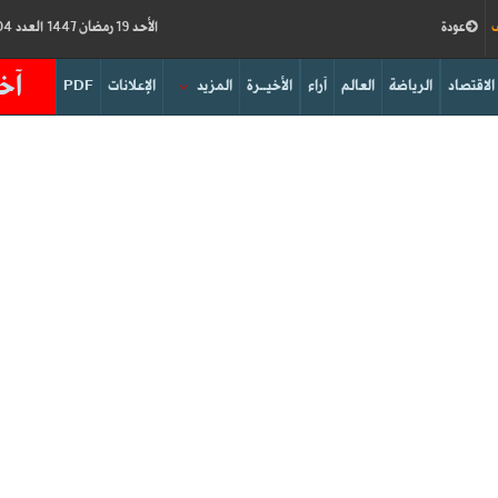
ف
عودة
الأحد 19 رمضان 1447 العدد 19204
آخر
الاقتصاد
الرياضة
العالم
آراء
الأخيــرة
المزيد
الإعلانات
PDF