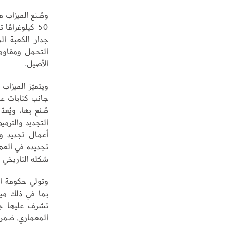
50 كيلوغرامًا
جدار الكعبة ا
التحمل ومقاومة
الأصيل.
ويتميّز الميزاب
جانب كتابات عر
صُنع بها، ويُع
التجديد والترم
أعمال تجديد وص
تجديده في العه
شكله التاريخي و
وتولي حكومة ال
بما في ذلك مي
تشرف عليها جه
المعماري، ضمن 