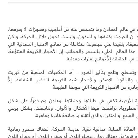
رء في عالم المعادن وما تتمخض عنه من أعاجيب ومعجزات، لا يعرفها،
و أن الصمت يكتنفها والسكون، وليست تحمل دلائل الحركة، ولكن
يقة، يلقيها علي مجموعة متكاملة من نماذج الأحجار المعدنية التي
ا العالم المليء بالسحر والعجائب إن الأحجار الكريمة المتنوِّعة،
 في الحقيقة إلاَّ نماذج لفلزات معدنية.
 وتسطع، وتلمع بتأثير الضوء - أما المكعبات المذهبة من كبريت
، والياقوت الأصفر، والأحجار شبه الكريمة الخضر، الشفافة، إلاَّ
نادرة من الأحجار الكريمة التي حوتها الطبيعة.
ة الأرضية تخفي في طياتها وجنباتها، معادن وصخوراً، على شكل
طورية، تراقصت فيها الأشكال والألوان، وتناسقت، بشكل يوحي
المبدع، والمتقن، والذي أتقنه يد صانعة قادرة وماهرة.
 المادَّة الصلبة، صافية نقية، عديمة الحركة: فهناك صخور رمادية
و قرمزية، وهناك رمال بيضاء اللون، أو صفراء اللون، أو حمراء اللون