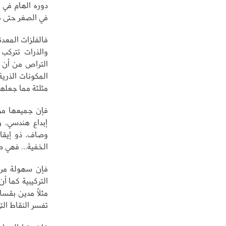
دوره الهام في ه
في الصغر حتى ن
فالفلزات المعدن
والذرات تترك
التراص من أن ت
المكونات الذري
مثلثة مما جعله
فإن جميعها من 
إبداع هندسي، و
وصاف، ذو إيقاع
الخفية... فهي صفا
فإن سهولة مرور 
التركيبية كما أ
مثلاً مدين بقسا
تفسر النقاط ال