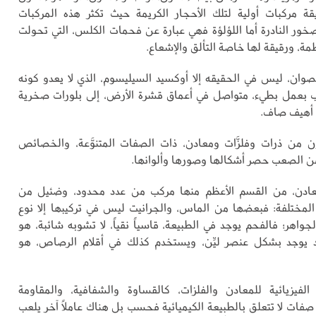
ة مركبات أولية لتلك الأحجار الكريمة حيث تكثر هذه المركبات
صخور النادرة أما اللؤلؤة فهي عبارة عن فحمات الكلس، التي تحولت
ة، ورقيقة لها خاصة التألق والإشعاع.
لصوان، ليس في الحقيقه إلا أوكسيد السيليسوم، الذي لا يعدو كونه
انقلب بعمل بطيء، متواصل في أعماق قشرة الأرض، إلى بلورات صخرية
م أهيف صاف.
 من ذرات وفلزَّات ومعادن، ذات الصفات المتنوَّعة، والخصائص
 من الصعب حصر أشكالها وصورها وألوانها.
عادن، من القسم الأعظم منها مركب من عدد محدود، وضئيل من
 المختلفة: فبعضها من الماس، والجرانيت ليس في تركيبها إلا نوع
واهر؛ فالفحم يوجد في الطبيعة، قاسياً نقياً، لا تشوبه شائبة، هو
 يوجد بشكل عنصر ليِّن، ويستخدم كذلك في أقلام الرصاص، هو
لفيزيائية للمعادن والفلزات، كالقساوة والشفافية، والمقاومة
صفات لا تتعلق بالطبيعة الكيميائية فحسب بل هناك عاملاً آخر يلعب