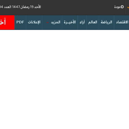
ف
عودة
الأحد 19 رمضان 1447 العدد 19204
آخر
الاقتصاد
الرياضة
العالم
آراء
الأخيــرة
المزيد
الإعلانات
PDF