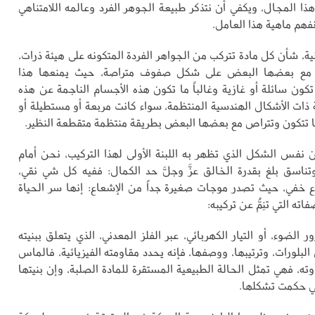
ذا المجال، ويكفي أن نتذكر طبيعة الجوهر الفرد وعالمه اللامتناهي
فهم ماهية هذا العامل.
ية، شأن كل مادة تتركب من الجواهر الفردة المتكونه على هيئة ذرات،
ب مع بعضها البعض على شكل صفوف متراصة، حيث يمنعها هذا
كون سائلة أو غازية وغالباً ما تكون هذه الأجسام الناجمة عن هذه
ة ذات الأشكال الهندسية المنتظمة، سواء كانت مربعة أو مستطيلة أو
ا تتكون وتتراص مع بعضها البعض بطريقة منتظمة متقطعة النظير.
نفس الشكل الذي تظهر به اللبنة الأولى لهذا التركيب، نحن أمام
تناسق بلغ بقدرة الخالق عزَّ وجلَّ حد الكمال: ففيه كل شي نقي،
 خفي، حيث تصدر موجات صغيرة جداً من الإشعاع: إنها سر الحياة
ته التي تنِمُّ عن تركيبه:
الضوء، أو التيار الكهربائي، عبر الفلز المعدني، الذي يتعلق ببنيته
ن البلورات، وترتيبها، ووصفها، فإنه يحدد مقاومته الفيزيائية، فالماس
وته، فهي تمثل الحالة الطبيعية المستقرة للمادة الصلبة، وإن بنيتها
تي حكمت تشكلها.