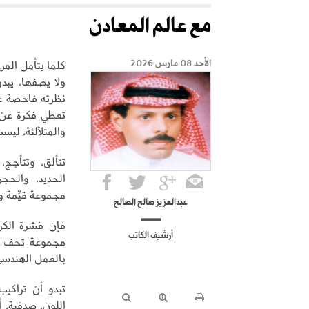
مع عالم المعادن
كلما يتأمل الم
الأحد 08 مارس 2026
ولا يصفها، يبد
نظرته فاحصة عم
تعطي فكرة عن هذ
والمتلألئة، ليست
تتألق، وتتأجج،
الحديد، والحجر
مجموعة قيِّمة و
عبدالعزيز صالح الصالح
فإن قشرة الكر
أرشيف الكاتب
مجموعة تحف أس
بالعمل الهندسي 
تبدو أن تراكيب
اللون، صدفية، أ