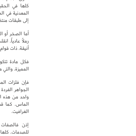
كلها في الحقيق
المعدنية في ال
إلى طبقات منتظم
أما الصخر أو ا
رملاً عادياً، 
أنيقة، ذات قوا
فكل مادة تتكون
المميزة، والتي
فإن فلزات الم
الجواهر الفردة
واحد من هذه الج
الماس، كما قد
الغرافيت.
إذن فالصفات ا
للصدمات، كلها 