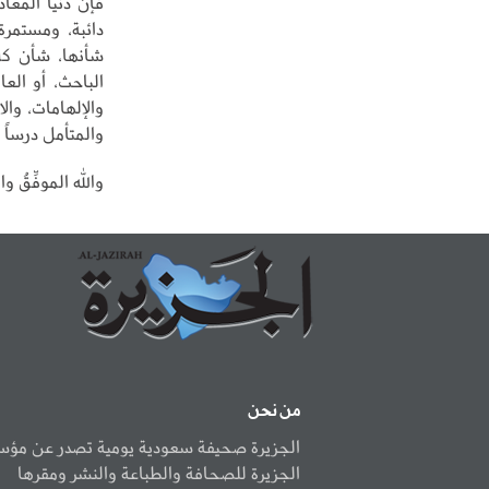
فإن دنيا المعا
دائبة، ومستمرة
شأنها، شأن كل
الباحث، أو العا
والإلهامات، وال
والمتأمل درساً ب
والله الموفِّقُ و
من نحن
الجزيرة صحيفة سعودية يومية تصدر عن مؤ
الجزيرة للصحافة والطباعة والنشر ومقرها