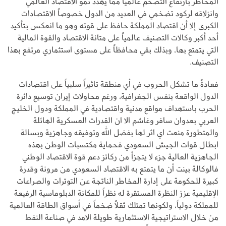
المخاطر بارتفاع التضخم عالمياً مما يهدد نمو الاقتصاد العالمي
وانزلاقه لركود تضخمي في العديد من الدول خصوصاً الاقتصادات
الكبرى إلا أن اقتصاد المملكة حافظ على قوته وهو ما انعكس بتأكيد
أحد أكبر وكالات التصنيف عالمياً على متانة الاقتصاد والقوة المالية
التي يتمتع بها، وبذلك بقي محافظاً على مستوى استثماري مرتفع بهذا
التصنيف.
فعادةً ما تشكل الحروب في أي منطقة تاثيراً سلبياً على اقتصادات
الدول الواقعة بنفس الجغرافية، ورغم محاولات إيران توسيع دائرة
الحرب باستهداف مواقع مدنية واقتصادية في المملكة ودول الخليج
العربي بعدوان سافر وغاشم الا ان القدرات العسكرية الهائلة
والمتطورة منعت اي اثر لها بفضل الله وتوفيقه وجاهزية وبسالة
ابطال قوات الجيش السعودي فحماية مكتسبات الوطن بهذه
الجاهزية العالية جزء لا يتجزأ من ركائز دعم قوة الاقتصاد الوطني
فالوكالة بينت أن ما يتمتع به الاقتصاد السعودي من مرونة وقدرة
كبيرة للحكومة على إدارة المخاطر الناتجة عن التوترات والصراعات
الإقليمية عزز النظرة المستقرة له نظراً للمكانة الدبلوماسية الرفيعة
للمملكة دولياً، ولكونها تمتلك ثقلاً ضخماً في أسواق الطاقة العالمية
من خلال الاستراتيجية الاستثمارية طويلة الامد في صناعة النفط