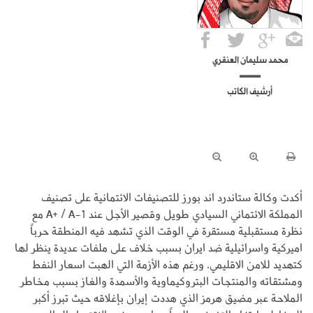
محمد سليمان العنقري
أرشيف الكاتب
أكدت وكالة ستاندرد اند بورز للتصنيفات الائتمانية على تصنيف
المملكة الائتماني السيادي طويل وقصير الأجل عند A+ / A-1 مع
نظرة مستقبلية مستقرة في الوقت الذي تشهد فيه المنطقة حرباً
اميركية واسرائيلية ضد ايران بسبب خلاف على ملفات عديدة ينظر لها
كتهديد للامن الاقليمي، ورغم هذه الأزمة التي الهبت اسعار النفط
ومشتقاته والمنتجات البتروكيماوية والأسمدة والغاز بسبب مخاطر
الملاحة عبر مضيق هرمز الذي هددت إيران بإغلاقه حيث تبرز أكبر