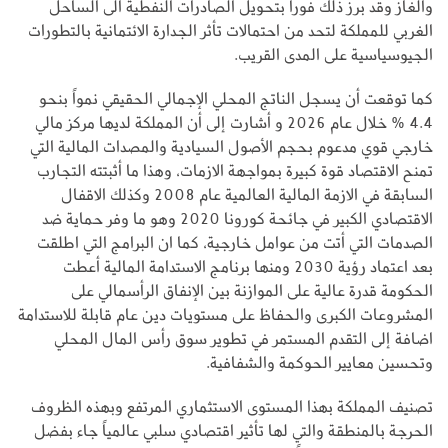
والغاز وقد برز ذلك فوراً بتحويل الصادرات النفطية الى الساحل
الغربي للمملكة لتحد من احتمالات تأثر الجدارة الائتمانية بالتطورات
الجيوسياسية على المدى القريب.
‎كما توقعت أن يسجل الناتج المحلي الإجمالي الحقيقي نمواً بنحو
4.4 % خلال عام 2026 و أشارت إلى أن المملكة لديها مركز مالي
خارجي قوي مدعوم بحجم الأصول السيادية والمصدات المالية التي
تمنح الاقتصاد قوة كبيرة بمواجهة الازمات، وهذا ما أثبتته التجارب
السابقة في الازمة المالية العالمية عام 2008 وكذلك الاقفال
الاقتصادي الكبير في جائحة كورونا 2020 وهو ما وفر حماية ضد
الصدمات التي أتت من عوامل خارجية، كما ان البرامج التي اطلقت
بعد اعتماد رؤية 2030 ومنها برنامج الاستدامة المالية أعطت
الحكومة قدرة عالية على الموازنة بين الإنفاق الرأسمالي على
المشروعات الكبرى والحفاظ على مستويات دين عام قابلة للاستدامة
اضافة إلى التقدم المستمر في تطوير سوق رأس المال المحلي
وتحسين معايير الحوكمة والشفافية.
تصنيف المملكة بهذا المستوى الاستثماري المرتفع وبهذه الظروف
الحرجة بالمنطقة والتي لها تأثير اقتصادي سلبي عالمياً جاء بفضل