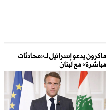
ماكرون يدعو إسرائيل لـ«محادثات
مباشرة» مع لبنان