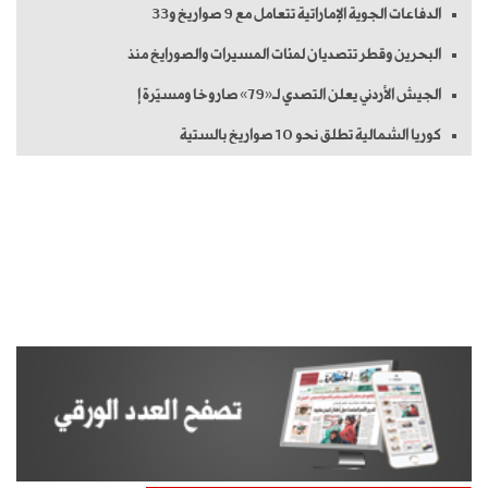
الدفاعات الجوية الإماراتية تتعامل مع 9 صواريخ و33
البحرين وقطر تتصديان لمئات المسيرات والصورايخ منذ
الجيش الأردني يعلن التصدي لـ«79» صاروخا ومسيّرة إ
كوريا الشمالية تطلق نحو 10 صواريخ بالستية