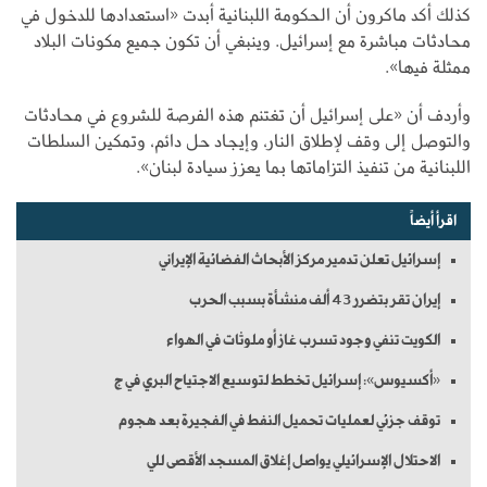
كذلك أكد ماكرون أن الحكومة اللبنانية أبدت «استعدادها للدخول في
محادثات مباشرة مع إسرائيل. وينبغي أن تكون جميع مكونات البلاد
ممثلة فيها».
وأردف أن «على إسرائيل أن تغتنم هذه الفرصة للشروع في محادثات
والتوصل إلى وقف لإطلاق النار، وإيجاد حل دائم، وتمكين السلطات
اللبنانية من تنفيذ التزاماتها بما يعزز سيادة لبنان».
اقرأ أيضاً
إسرائيل تعلن تدمير مركز الأبحاث الفضائية الإيراني
إيران تقر بتضرر 43 ألف منشأة بسبب الحرب
الكويت تنفي وجود تسرب غاز أو ملوثات في الهواء
«أكسيوس»: إسرائيل تخطط لتوسيع الاجتياح البري في ج
توقف جزئي لعمليات تحميل النفط في الفجيرة بعد هجوم
الاحتلال الإسرائيلي يواصل إغلاق المسجد الأقصى للي