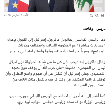
الأحد 15 مارس 2026
باريس - وكالات:
دعا الرئيس الفرنسي إيمانويل ماكرون، إسرائيل إلى القبول بإجراء
«محادثات مباشرة» مع الحكومة اللبنانية و»مختلف مكونات
المجتمع»، معرباً عن استعداده لتسهيلها واستضافتها في باريس.
وقال ماكرون إنه «يجب بذل كل ما من شأنه الحيلولة دون انزلاق
لبنان إلى الفوضى»، مضيفاً: «على حزب الله أن يوقف فوراً نهجه
التصعيدي. وعلى إسرائيل أن تتخلى عن أي هجوم واسع النطاق، وأن
توقف غاراتها المكثفة، في وقت فر فيه بالفعل مئات الآلاف من
السكان من القصف».
كما أشار إلى أنه أجرى مباحثات، مع الرئيس اللبناني جوزيف عون،
ورئيس الوزراء نواف سلام ورئيس مجلس النواب، نبيه بري.