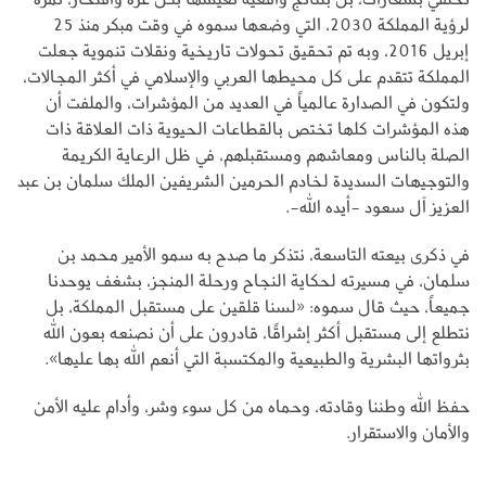
لرؤية المملكة 2030، التي وضعها سموه في وقت مبكر منذ 25
إبريل 2016، وبه تم تحقيق تحولات تاريخية ونقلات تنموية جعلت
المملكة تتقدم على كل محيطها العربي والإسلامي في أكثر المجالات،
ولتكون في الصدارة عالمياً في العديد من المؤشرات، والملفت أن
هذه المؤشرات كلها تختص بالقطاعات الحيوية ذات العلاقة ذات
الصلة بالناس ومعاشهم ومستقبلهم، في ظل الرعاية الكريمة
والتوجيهات السديدة لخادم الحرمين الشريفين الملك سلمان بن عبد
العزيز آل سعود -أيده الله-.
في ذكرى بيعته التاسعة، نتذكر ما صدح به سمو الأمير محمد بن
سلمان، في مسيرته لحكاية النجاح ورحلة المنجز، بشغف يوحدنا
جميعاً، حيث قال سموه: «لسنا قلقين على مستقبل المملكة، بل
نتطلع إلى مستقبل أكثر إشراقًا، قادرون على أن نصنعه بعون الله
بثرواتها البشرية والطبيعية والمكتسبة التي أنعم الله بها عليها».
حفظ الله وطننا وقادته، وحماه من كل سوء وشر، وأدام عليه الأمن
والأمان والاستقرار.