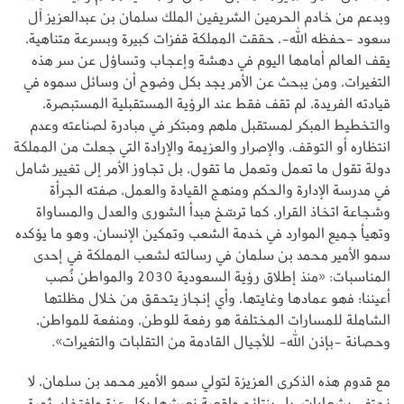
وبدعم من خادم الحرمين الشريفين الملك سلمان بن عبدالعزيز آل
سعود -حفظه الله-، حققت المملكة قفزات كبيرة وبسرعة متناهية،
يقف العالم أمامها اليوم في دهشة وإعجاب وتساؤل عن سر هذه
التغيرات، ومن يبحث عن الأمر يجد بكل وضوح أن وسائل سموه في
قيادته الفريدة، لم تقف فقط عند الرؤية المستقبلية المستبصرة،
والتخطيط المبكر لمستقبل ملهم ومبتكر في مبادرة لصناعته وعدم
انتظاره أو التوقف، والإصرار والعزيمة والإرادة التي جعلت من المملكة
دولة تقول ما تعمل وتعمل ما تقول، بل تجاوز الأمر إلى تغيير شامل
في مدرسة الإدارة والحكم ومنهج القيادة والعمل، صفته الجرأة
وشجاعة اتخاذ القرار، كما ترسّخ مبدأ الشورى والعدل والمساواة
وتهيأ جميع الموارد في خدمة الشعب وتمكين الإنسان، وهو ما يؤكده
سمو الأمير محمد بن سلمان في رسالته لشعب المملكة في إحدى
المناسبات: «منذ إطلاق رؤية السعودية 2030 والمواطن نُصب
أعيننا؛ فهو عمادها وغايتها، وأي إنجاز يتحقق من خلال مظلتها
الشاملة للمسارات المختلفة هو رفعة للوطن، ومنفعة للمواطن،
وحصانة -بإذن الله- للأجيال القادمة من التقلبات والتغيرات».
مع قدوم هذه الذكرى العزيزة لتولي سمو الأمير محمد بن سلمان، لا
نحتفي بشعارات، بل بنتائج واقعية نعيشها بكل عزة وافتخار، ثمرة