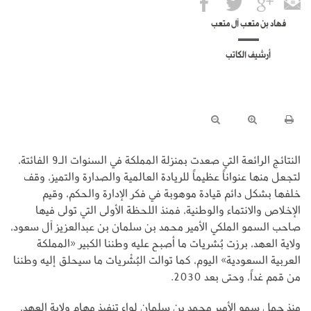
فهاد بن متعب آل متعب
أرشيف الكاتب
النتائج الرائعة التي صعدت بمنزلة المملكة في السنوات الـ9 الفائتة،
لتجعل منها عنواناً عظيماً للريادة العالمية والصدارة والتميز، وقف
خلفها بشكل دائم قيادة موهوبة في فكر الإدارة والحكم، وقيم
الإخلاص والانتماء والوطنية، فمنذ اللحظة الأولى التي تولى فيها
صاحب السمو الملكي الأمير محمد بن سلمان بن عبدالعزيز آل سعود،
ولاية العهد، برزت بُشريات ما أصبح عليه وطننا الكبير «المملكة
العربية السعودية» اليوم، كما توالت البُشْريات ما سيحلق إليه وطننا
من قمم غداً، وحتى بعد 2030.
منذ حمل سمو الأمير محمد بن سلمان لواء تنفيذ مهام ولاية العهد،