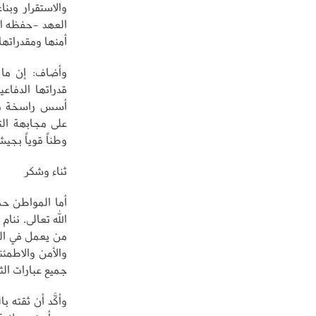
والاستقرار وبن
العهد -حفظه الله
أمنها ومقدراتها
وأضاف: إن ما أ
قدراتها الدفاع
أسس راسخة من ا
على مجابهة الت
وطناً قوياً بجي
ثناء وشكر
أما المواطن حم
الله تعالى، ننا
من يعمل في الل
والأمن والاطمئن
جميع عبارات الثن
وأكَّد أن ثقته ب