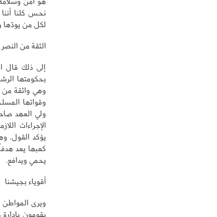
هو أمن وسلامة 
نحس كلنا أننا أ
لكل من يودّها 
الثقة من النصر
إلى ذلك قال ال
بحكومتها الرشي
وهي واثقة من ال
وقواتها المسلح
ولي العهد صاحب
الإجراءات اللا
يؤكد القول، وه
كعبها يعد هدفاً
يحمي ويدافع.
أقوياء بجيشنا
ويرى المواطن م
يقومون بإدارة 