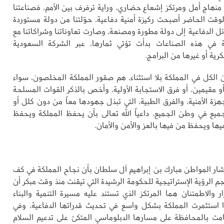
نهاج أمل ومرتكز إشعاع حضاري، وراية ترفرف بين الأمم، فصناعتنا
وقت الحاضر أصبحت ركيزة أمنية دفاعية، حوّلتنا من دولة مستوردة
ل الدفاعية إلى دولة مطورة ومصنعة، وصارت تعاوناتنا وشراكاتنا مع
ة في هذه الصناعات بدأت تؤتي ثمارها، عبر الشركة السعودية
ية أو غيرها من البرامج.
ن الكل في المملكة بلا استثناء، هم صقور المملكة المخلصون، سواء
و مقيمين، أو فرق الاستجابة الأولية، وأخص بالذكر القوات المسلحة
هزة الأمنية، والفرق الطبية، التي تبذل جهودها معاً من دون كلل أو
ميع في وطن الجميع، داعياً الله تعالى بأن يحفظ المملكة ويحفظ
ها ويحفظ من فيها بالعز والأمن والأمان.
شار المواطن مبارك بن إبراهيم آل سلطان بأن نجاح المملكة في كف
جم الرؤية الإستراتيجية للحكومة الرشيدة التي تيقنت منذ وقت مبكر أن
ار والاطمئنان هما المرتكز الذي تستند عليه مسيرة التنمية والبناء
ذا استثمرت المملكة بشكل واسع في تحديث قدراتها الدفاعية، وفي
ت بالمحافظة على مسارها الدبلوماسي المتكئ على تدعيم السلام