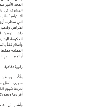
العهد الأمير م
المشرفة في أدا
الاحترافية والم
التي سطرت أروع 
اعتراض وتدمير 
داخل الوطن، ال
الحكومة الرشيد
وأعظم ثقةً بالس
المملكة بحقها ا
أراضيها وردع ال
ركيزة دفاعية
وأكَّد المواط
مضرب المثل في ا
لدرجة شيوع الك
أفرادها وبطولات
وأشار إلى أنه 