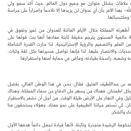
اء علاقات بشكل متوازن مع جميع دول العالم، حيث أكد سمو ولي
- بهذا الأمر بأن أي عدوان لن يزيدها إلا تلاحماً وإصراراً على حراسة
 ومكتسباتها.
ظهرته المملكة خلال الأيام الفائتة للعدوان من تميز وتفوق في
ية عالمية المستوى يترجم حقيقة ثابتة مفادها أنها بنت قوتها على
لعلم والتصميم والرؤية الإستراتيجية، لذا حازت القدرة الشاملة
حديات والانتصار عليها، لذا فإنها تواصل مسيرتها بكل ثقة وثبات،
شه وشعبه، راسخة بقيادته، وماض في حماية أمنها واستقرارها.
د بن عبداللطيف العتيق، فقال: نحن في هذا الوطن الغالي، بفضل
م بكل اطمئنان، فهناك من يسهر على الدفاع عن سماء المملكة، وهناك
يل وفي النهار على الأرض طيلة الوقت، من أجل أن نشعر بالاستقرار
ان، كي تستمر حياتنا الطبيعية على نحو معتاد، وهؤلاء يستحقون منا
اء والشكر.
الحكومة الرشيدة متجذرة وثابتة، لأنها قيادة تجعل دائماً هدفها الأول