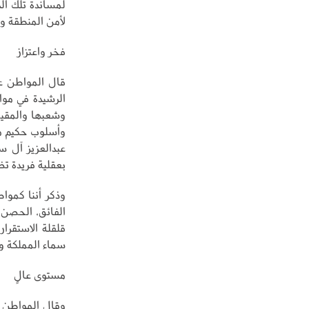
لمساندة تلك ال
لأمن المنطقة وا
فخر واعتزاز
قال المواطن عل
الرشيدة في موا
وشعبها والمقيم
وأسلوب حكيم م
عبدالعزيز آل س
بعقلية فريدة تض
وذكر أننا كموا
الفائق، الحصن 
قلقلة الاستقرار
سماء المملكة و
مستوى عالٍ
وقال المواطن س