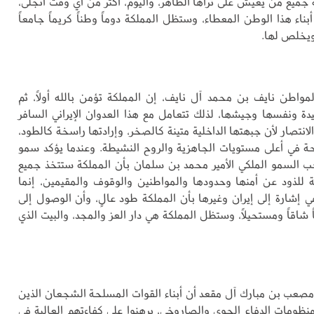
جميع من يعيش على ثراها الطاهر، واليوم، أكثر من أي وقت انجلى،
بناء هذا الوطن المعطاء، وستظل المملكة دوماً وطناً كريماً جامعاً
ويخلص لها.
مواطن نايف بن محمد آل نايف، إن المملكة تؤمن بالله أولاً، ثم
دة ونفسها وجيشها، لذلك تتعامل مع هذا العدوان الإيراني السافر
انتصار لأن جبهتها الداخلية متينة كالصخر، وإرادتها راسخة كالطود،
ة في أعلى مستويات الجاهزية والروح النشيطة. وعندما يؤكد سمو
 السمو الملكي الأمير محمد بن سلمان بأن المملكة ستتخذ جميع
زمة للذود عن أمنها وحدودها والمواطنين والوقوف والمقيمين، إنما
ي إشارة إلى إيران وغيرها بأن المملكة طود عالٍ، وأن الوصول إلى
 شاقاً ومستحيلاً، وستظل المملكة هي دار العز والمجد، والبيت الذي
صعب بن مبارك آل مقعد أن أبناء القوات المسلحة الشجعان الذين
منظومات الدفاع الجوي والصاروخي، برهنوا على كفاءتهم العالية في