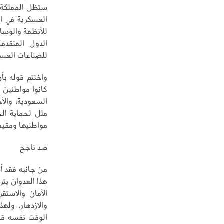
ستظل المملكة م
العسكرية في ال
للأنظمة والوسائ
الدول المتقدم
للصناعات العسكر
واختتم قوله بأ
كانوا مواطنين أ
السعودية، والأج
ملل لحماية الج
مواطنيها ومقيمي
صد ناجح
من جانبه فقد أ
هذا العدوان يتر
الأمان والاستقر
والازدهار، وله
الوقت نفسه قام