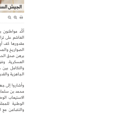
الجيش السعو
أكَّد مواطنون ب
الغاشم على ترا
مقدورها كف أي 
الصواريخ والمسي
برهن صدق الحدس
العسكرية، وفق
والتكامل بين 
الجاهزية والقدر
وأشاروا إلى جه
محمد بن سلمان 
الاستيعاب الوط
الوطنية للممل
والتضامن مع ال