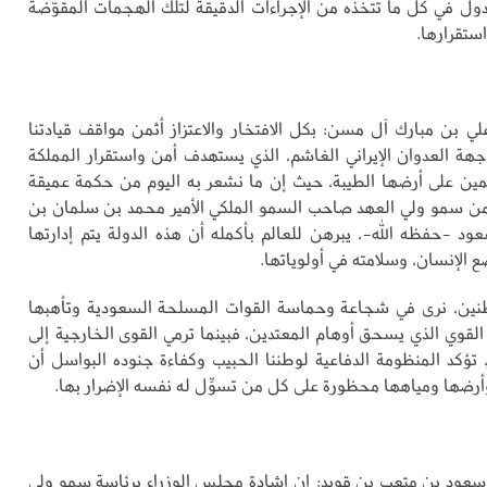
دول في كل ما تتخذه من الإجراءات الدقيقة لتلك الهجمات المقوّضة
ستقرارها.
ي بن مبارك آل مسن: بكل الافتخار والاعتزاز أثمن مواقف قيادتنا
جهة العدوان الإيراني الغاشم، الذي يستهدف أمن واستقرار المملكة
ين على أرضها الطيبة، حيث إن ما نشعر به اليوم من حكمة عميقة
ن سمو ولي العهد صاحب السمو الملكي الأمير محمد بن سلمان بن
عود -حفظه الله-، يبرهن للعالم بأكمله أن هذه الدولة يتم إدارتها
ع الإنسان، وسلامته في أولوياتها.
طنين، نرى في شجاعة وحماسة القوات المسلحة السعودية وتأهبها
القوي الذي يسحق أوهام المعتدين، فبينما ترمي القوى الخارجية إلى
، تؤكد المنظومة الدفاعية لوطننا الحبيب وكفاءة جنوده البواسل أن
أرضها ومياهها محظورة على كل من تسوِّل له نفسه الإضرار بها.
عود بن متعب بن قويد: إن إشادة مجلس الوزراء برئاسة سمو ولي