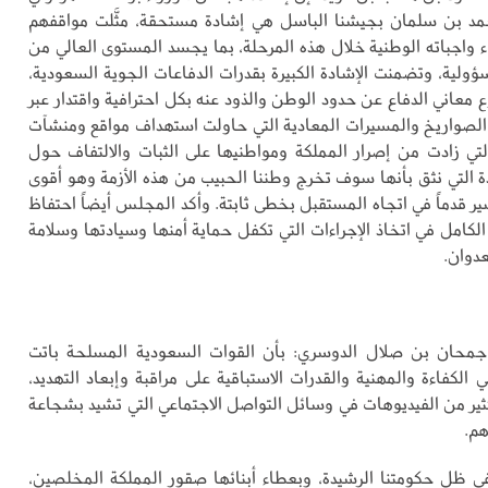
حمد بن سلمان بجيشنا الباسل هي إشادة مستحقة، مثَّلت مواقفهم
ء واجباته الوطنية خلال هذه المرحلة، بما يجسد المستوى العالي من
سؤولية، وتضمنت الإشادة الكبيرة بقدرات الدفاعات الجوية السعودية،
معاني الدفاع عن حدود الوطن والذود عنه بكل احترافية واقتدار عبر
الصواريخ والمسيرات المعادية التي حاولت استهداف مواقع ومنشآت
تي زادت من إصرار المملكة ومواطنيها على الثبات والالتفاف حول
ة التي نثق بأنها سوف تخرج وطننا الحبيب من هذه الأزمة وهو أقوى
ير قدماً في اتجاه المستقبل بخطى ثابتة. وأكد المجلس أيضاً احتفاظ
لكامل في اتخاذ الإجراءات التي تكفل حماية أمنها وسيادتها وسلامة
عدوان.
ن جمحان بن صلال الدوسري: بأن القوات السعودية المسلحة باتت
لكفاءة والمهنية والقدرات الاستباقية على مراقبة وإبعاد التهديد،
ثير من الفيديوهات في وسائل التواصل الاجتماعي التي تشيد بشجاعة
هم.
في ظل حكومتنا الرشيدة، وبعطاء أبنائها صقور المملكة المخلصين،