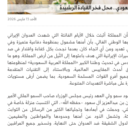
دي.. محل فخر القيادة الرشيدة
الأحد 15 مارس 2026
أن المملكة أثبتت خلال الأيام الفائتة التي شهدت العدوان الإيراني
بها الوطني الغالي، بأن أمنها مشمول بمنظومة دفاعية متميزة وفي
تهديد ومن أي اتجاه كان، بعدما نجحت بكل كفاءة واقتدار في صد
رات الإيرانية التي هدف باعثوها إلى النَّيل من أرض المملكة، وهو ما
 في تحديث وطننا الكبير «المملكة العربية السعودية» لمنظومتها
 أحدث المقاييس العالمية، وبالاستناد إلى التقنيات المتقدمة
جميع أفرع القوات المسلحة السعودية، بما يضمن أرقى مستويات
ة على مباشرة التهديدات المتنوعة.
ود سمو ولي العهد رئيس مجلس الوزراء صاحب السمو الملكي الأمير
بن عبدالعزيز آل سعود -حفظه الله-، التي اكتسبت منزلة خاصة في
ني، وحملت في أبعادها وتجلياتها الكثير من الرسائل عن الثوابت
كة، وتشمل الذود عن أمنها وحدودها والمواطنين والمقيمين،
دول الشقيقة ضد العدوان حتى النهاية، وتسخير جميع المراقبين