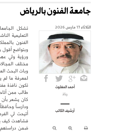
جامعة الفنون بالرياض
تشكل الجامعات
الثلاثاء 17 مارس 2026
التعليمية النا
الفنون بالمملكة
وبتواضع أقول و
ورؤية ولي عهده
مختلف المجالا
وبات البحث العل
لمعرفة ما لم 
تكون نافذة مف
أحمد المغلوث
طالب ممن أتاحت
رذاذ
كان يشعر بأن لد
ودارساً وحافظاً
أرشيف الكاتب
أتيحت لي الفرص
فشاهدت كيف يقو
ضمن دراستهم ل