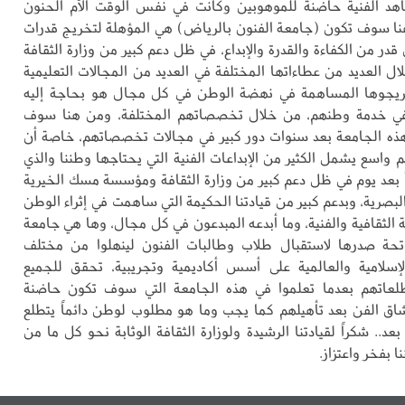
اهد الفنية حاضنة للموهوبين وكانت في نفس الوقت الأم الحنون
نا سوف تكون (جامعة الفنون بالرياض) هي المؤهلة لتخريج قدرات
قدر من الكفاءة والقدرة والإبداع، في ظل دعم كبير من وزارة الثقافة
ال العديد من عطاءاتها المختلفة في العديد من المجالات التعليمية
ريجوها المساهمة في نهضة الوطن في كل مجال هو بحاجة إليه
ي خدمة وطنهم، من خلال تخصصاتهم المختلفة، ومن هنا سوف
ذه الجامعة بعد سنوات دور كبير في مجالات تخصصاتهم، خاصة أن
م واسع يشمل الكثير من الإبداعات الفنية التي يحتاجها وطننا والذي
اً بعد يوم في ظل دعم كبير من وزارة الثقافة ومؤسسة مسك الخيرية
بصرية، وبدعم كبير من قيادتنا الحكيمة التي ساهمت في إثراء الوطن
 الثقافية والفنية، وما أبدعه المبدعون في كل مجال، وها هي جامعة
اتحة صدرها لاستقبال طلاب وطالبات الفنون لينهلوا من مختلف
الإسلامية والعالمية على أسس أكاديمية وتجريبية، تحقق للجميع
عاتهم بعدما تعلموا في هذه الجامعة التي سوف تكون حاضنة
ق الفن بعد تأهيلهم كما يجب وما هو مطلوب لوطن دائماً يتطلع
بعد.. شكراً لقيادتنا الرشيدة ولوزارة الثقافة الوثابة نحو كل ما من
 بفخر واعتزاز.