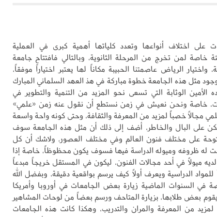
 على اختلاف أنواعها وتعدد كلياتها أهمية كبرى في العملية
شئة خاصة لمن تخرج من المرحلة الثانوية، وبالتالي فافتتاح جامعة
، واختيار الرياض عاصمتنا الحبيبة مكاناً لها يعتبر اختياراً موفقاً،
جود مثل هذه الجامعة خطوة مباركة في هذ العهد السلماني المبارك
 الأمين الوثابة التي تسعى نحو المزيد من التنمية والتطوير في
ت، خاصة ونحن نعيش في زمن نستطع أن نقول عنه زمن «علمي»
مي مجالاً خصباً لمزيد من المعرفة والثقافة، وحتى كونه واحة واسعة
يكن على البال والخاطر، أضف إلى ذلك أن مثل هذه الجامعة سوف
توحة على مختلف فنون العالم وفي مختلف العصور، ولاشك أن كل
 له ظروفه وميوله الدراسة فيها فسوف يكون محظوظاً، خاصة إذا
يه ميولاً في أحد مجالات الفنون، ليكون في المستقل خريجاً مبدعاً
 للمواد الدراسية ويعرف أولاً كيف يرسم بواقعية دقيقة، وبفضل الله
ة في السنوات الماضية زيارة بعض الجامعات في أوروبا وأمريكا
م بعض طلابها، بزيارة المتاحف ورسم بعضاً من لوحات المشاهير
مزيد من المعرفة والمران والتدريب، وهكذا كانت هذه الجامعات