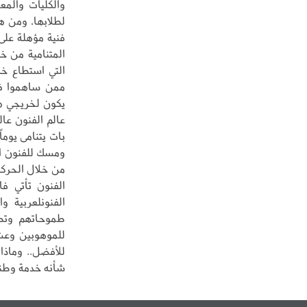
والكليات والمع
لطلابها، ومن ه
فنية مؤهلة على 
المتنامية من خل
التي استطاع خ
ممن ساهموا ف
يكون لخريجي ه
عالم الفنون عال
بات يتنامى يوم
ومسك للفنون ال
من خلال الحركة
الفنون تأتي ف
الفنونلعربية و
طموحاتهم وتطل
للموهوبين وعشا
للأفضل.. وماذا 
شأنه خدمة وطننا