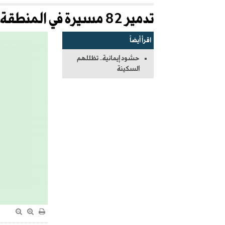
تدمير 82 مسيرة في المنطقة الشرقية و13 في الخرج
اقرأ أيضاً
حشود إيمانية.. تظللهم
السكينة