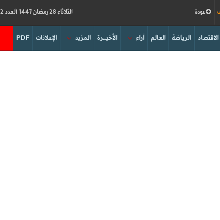
ف
عودة
الثلاثاء 28 رمضان 1447 العدد 19212
الاقتصاد
الرياضة
العالم
آراء
الأخيــرة
المزيد
الإعلانات
PDF