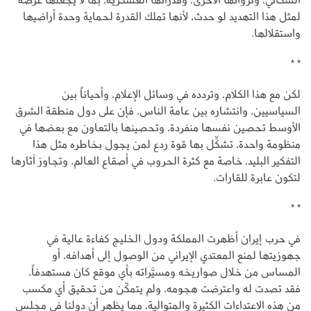
لمثل هذا التهديد لو حدث، لأنها تملك القدرة لحماية وحدة أراضيها
واستقلالها.
* *
لكن مع هذا الكلام، وتردده في وسائل الإعلام، وأحياناً بين
السياسيين، وانتشاره بين عامة الناس، فإن على دول منطقة الشرق
الأوسط تحصين نفسها منفردة، وتحصينها بالتعاون مع بعضها في
منظومة واحدة، تشكِّل بها قوة ردع لمن يجول بخاطره مثل هذا
التفكير البليد، خاصة مع كثرة الحروب في أصقاع العالم، وتجاوز آثارها
لتكون عابرة للقارات.
* *
في حرب إيران أظهرت المملكة ودول الخليج كفاءة عالية في
جهوزيتها لمنع المعتدي الإيراني من الوصول إلى أهدافه، أو
المساس من خلال صواريخه ومسيَّراته بأي موقع كان مستهدفاً،
فقد تصدت له واعترضت هجومه، ولم يتمكّن من تحقيق أي مكسب
من هذه الاعتداءات الكثيرة والمتوالية، مما يظهر أن دولنا في مجلس