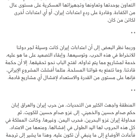
التعاون بوحدتها وتعاونها وتجهيزاتها العسكرية على مستوى عال
من الكفاءة، وقادرة على ردع اعتداءات إيران، أو أي اعتداءات أخرى
لكائن من كان.
* *
وربما نظر البعض إلى أن اعتداءات إيران كانت وسيلة لجر دولنا
للانخراط في هذه الحرب، وتوسيعها، وإبقاء التصعيد على ما هو عليه،
خدمة لمشاريع مما يتم تداوله، لفتح الباب نحو تحقيقها، إلا أن حكمة
قادتنا، وما تتمتع به قواتنا المسلحة، مثلما أفشلت المشروع الإيراني،
فإنها على مستوى من القدرة والاستعداد لإفشال أي مشاريع قادمة.
* *
المنطقة واجهت الكثير من التحديات، من حرب إيران والعراق إبان
حكم صدام حسين والخميني، إلى غزو صدام حسين للكويت، ثم
محاولة إيران غزو البحرين، فحرب اليمن، وغيرها، وكانت المملكة في
كل هذه الحروب لها اليد الطولى في إفشالها، ومنعها من الامتداد،
فأعادت الأوضاع إلى ما ينبغي أن تكون عليه، وهذا ما يشير إلى ترجمة