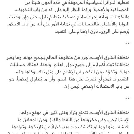
تعطيه الدوائر السياسية المرموقة في هذه الدول شيئاً من
المصداقية والأهمية، وإنما النظر إليه على أنه من باب التخويف،
والتكهنات، وبأنه إجراء ساذج وسخيف يُطبخ بليل، حتى وإن وجدت
النوايا والأطماع، فالحسابات في نهاية الأمر على أنه من باب الأحلام،
يُرسم على الورق، دون الإقدام على التنفيذ.
* *
منطقة الشرق الأوسط جزء من منظومة العالم بجميع دوله، وما يضر
منطقتنا تمتد أضراره إلى جميع دول العالم، ولهذا، فهناك حسابات
دولية، وتخوّف من التفكير في الإقدام على مثل ذلك، وكلها هذه
التقديرات تمنع أي تصرف على هذا النحو، وأن ما يُتداول إعلامياً، هو
من باب الاستهلاك الإعلامي ليس إلا.
* *
منطقة الشرق الأوسط تتمتع بثراء وغنى كثير، في موقع دولها
الإستراتيجي، وفي مخزونها من النفط والغاز، ومن المعادن ما
اكتشف منها وما لم يُكتشف منه بعد، فضلاً عن تاريخها، وتنوّعها
السكاني، وثرواتها الأخرى، وقدراتها العسكرية، بما لا يجعلها عرضة