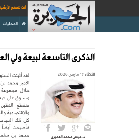
أنت تتصفح الأرشي
المحليات
الذكرى التاسعة لبيعة ولي الع
لقد أثبتت السنو
الثلاثاء 17 مارس 2026
الأمير محمد بن 
خلال مجموعة ك
مسبوق على صعيد
منقطع النظير.
والاقتصادية وا
كل تلك النجاحا
فأصبحت أيضاً ن
محمد بن سلمان
د. عيسى محمد العميري