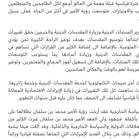
فترة قياسية قبلة مهمة في العالم أجمع لكل الطامحين والمتطلعين
 والامتيازات، فتوسعت رؤية الأمير في أكثر من اتجاه. فعلى سبيل
ر المنشآت الدينية وزيارة المقدسات الدينية والحرمين حقق تغييرات
 ابتدأها بتوسيع المقدسات بهدف توفير الراحة الكبيرة لمن يؤدي
 المتوجبة، بالإضافة الى إضافة الكثير من القرارات التي تساهم في
ي المقدسات الدينية وزيادة أعدادها يما يستوعب التوسعات
تلك المنشآت. بالإضافة الى تسهيل أمور الحجاج والمعتمرين، وتوفير
مريحة لهم بالوقت والمكان المناسبين.
آخر صيحات التكنولوجيا لخدمة المقدسات الدينية وخدمة زائريها.
ساهمت كل تلك التغييرات في زيادة الإيرادات الاقتصادية للمملكة
 قياسياً تضاعف الى الضعف عما كان عليه قبل سنوات التطوير.
اسة الخارجية فقد أرخت رؤية الأمير محمد بن سلمان بظلالها على
 بأكمله. فجهود ولي العهد الأمير محمد بن سلمان غيرت الكثير من
علاقات الدولية والسياسة الخارجية والداخلية، وقد ألقت فيما يشبه
م، وذلك من خلال العديد الإجراءات التي اتخذها بصفته قياديا ورائداً