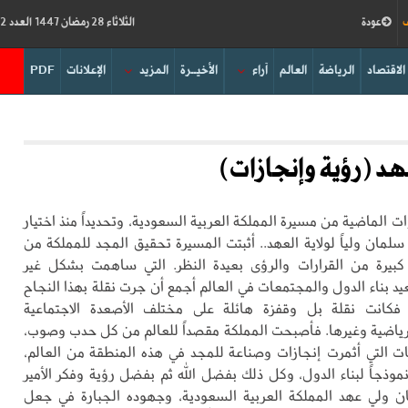
ف
عودة
الثلاثاء 28 رمضان 1447 العدد 19212
الاقتصاد
الرياضة
العالم
آراء
الأخيــرة
المزيد
الإعلانات
PDF
هد (رؤية وإنجازات)
ات الماضية من مسيرة المملكة العربية السعودية، وتحديداً منذ اختيار
سلمان ولياً لولاية العهد.. أثبتت المسيرة تحقيق المجد للمملكة من
بيرة من القرارات والرؤى بعيدة النظر. التي ساهمت بشكل غير
 بناء الدول والمجتمعات في العالم أجمع أن جرت نقلة بهذا النجاح
 فكانت نقلة بل وقفزة هائلة على مختلف الأصعدة الاجتماعية
لرياضية وغيرها. فأصبحت المملكة مقصداً للعالم من كل حدب وصوب،
ت التي أثمرت إنجازات وصناعة للمجد في هذه المنطقة من العالم،
موذجاً لبناء الدول، وكل ذلك بفضل الله ثم بفضل رؤية وفكر الأمير
 ولي عهد المملكة العربية السعودية، وجهوده الجبارة في جعل