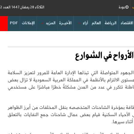
ف
عودة
الثلاثاء 28 رمضان 1447 العدد 19212
الاقتصاد
الرياضة
العالم
آراء
الأخيــرة
المزيد
الإعلانات
PDF
أرواح في الشوارع
جهود المتواصلة التي تبذلها الإدارة العامة للمرور لتعزيز السلامة
ستوى الالتزام بالأنظمة في المملكة العربية السعودية لا تزال بعض
طئة تتكرر في عدد من المدن مشكلةً خطرًا مباشرًا على مستخدمي
ظافة بمؤخرة الشاحنات المتخصصه بنقل المخلفات من أبرز الظواهر
ل الأحياء السكنية قيام بعض عمال شاحنات جمع النفايات بالتعلق
ثناء سيرها.