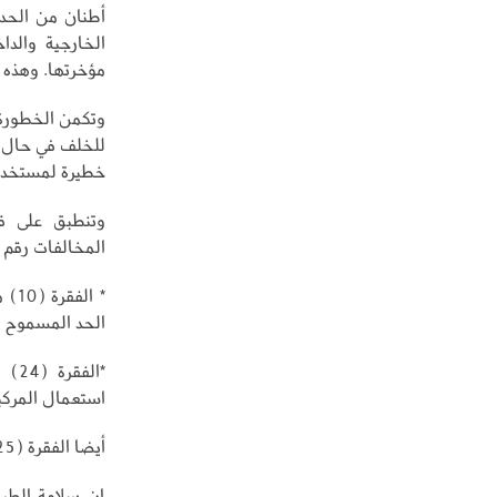
أطنان من الحدي
الخارجية والدا
مؤخرتها. وهذه 
وتكمن الخطورة 
للخلف في حال و
خطيرة لمستخدم
وتنطبق على قا
المخالفات رقم (4)، وهي
الحد المسموح به، وغرامتها من (500
استعمال المركب
أيضا الفقرة (25) وغرامتها من 500 ريال كحد أدنى و 900 ريال كحد أعلى.
إن سلامة الطري