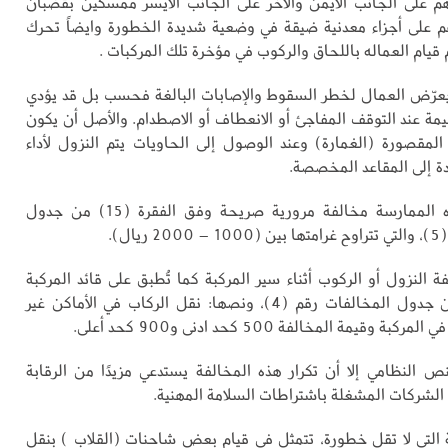
 على الجانب الأيمن والآخر على الجانب الأيسر ممسكين بقضبان
م على أجزاء معدنية ضيقة في وضعية شديدة الخطورة وايضاً تحرك
 قيام العماله باللحاق والركوب في مؤخرة تلك المركبات .
يعرّض العمال لخطر السقوط والإصابات البالغة فحسب بل قد يؤدي
ة عند التوقف المفاجئ أو الانعطاف أو الاصطدام. والأصل أن يكون
لمقصورة (الغمارة) وعند الوصول إلى الحاويات يتم النزول لأداء
دة إلى المقاعد المخصصة.
نظامًا، تُعد هذه الممارسة مخالفة مرورية صريحة وفق الفقرة (15) من جدول
ال).
 النزول أو الركوب أثناء سير المركبة كما تُطبق على قائد المركبة
الفقرة (18) من جدول المخالفات رقم (4)، ونصها: نقل الركاب في الأماكن غير
وقيمة المخالفة 500 كحد ادنى و900 كحد أعلى.
 النظامي إلا أن تكرار هذه المخالفة يستدعي مزيدًا من الرقابة
 الشركات المشغلة باشتراطات السلامة المهنية.
ية التي لا تقل خطورة، تتمثل في قيام بعض شاحنات (القلاب ) بنقل