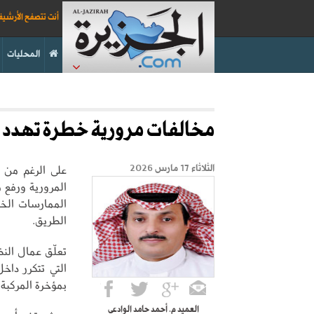
أنت تتصفح الأرشي
المحليات
مخالفات مرورية خطرة تهدد ال
على الرغم من ال
الثلاثاء 17 مارس 2026
المرورية ورفع م
الممارسات الخا
الطريق.
تعلّق عمال الن
التي تتكرر داخ
بمؤخرة المركبة أ
العميد م. أحمد حامد الوادعي