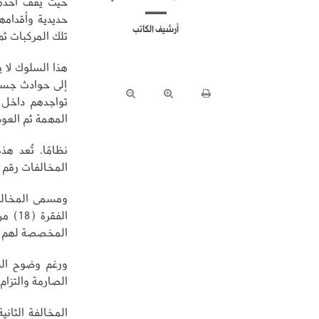
حيث يقف أحدهم
حديدية وأقدامه
أرشيف الكاتب
تلك المركبات ثم
هذا السلوك لا 
إلى حوادث جسيم
تواجدهم داخل ا
المهمة ثم العو
المخالفات رقم (5)، والتي تتراوح غرامتها بين (1000 – 2000 ري
ومسمى المخالفة
المخصصة لهم في المركبة 
ورغم وضوح النص
الصارمة والتزام
المخالفة الثان