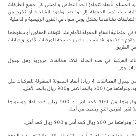
د المسلح بأبعاد تتجاوز الحد النظامي والمشي في جميع الطرقات
خلية حيث تمتد الحمولة إلى ما بعد مقدمة الشاحنة أو تخرج من
الشاحنات نشاهدها بشكل يومي سواء في الطرق الرئيسية والداخلية
في احتمالية اندفاع الحمولة للأمام عند التوقف المفاجئ أو سقوطها
قوع حادث مما قد يتسبب بأضرار جسيمة للمركبات الأخرى وإصابات
ي الطريق.
ئد المركبة في هذه الحالة ثلاث مخالفات مرورية وفق جدول
:
* الفقرة (10) من جدول المخالفات 4 زيادة أبعاد الحمولة المنقولة للمركبات على
 بالحد الادنى و900 ريال بالحد الأعلى.
*الفقرة (24) وغرامتها من 500 كحد ادنى و 900 ريال كحد اعلا ومسماها
ة لغير الغرض الذي رخصت من أجله.
ق مسؤولية مشتركة، تبدأ من التزام السائق، ولا تنتهي عند الجهة