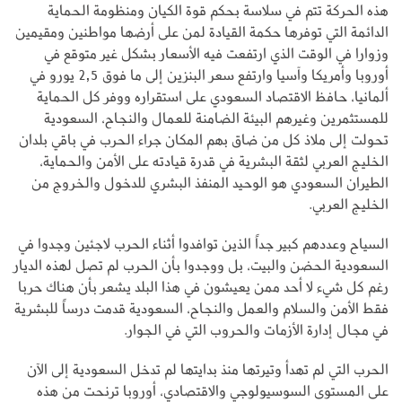
هذه الحركة تتم في سلاسة بحكم قوة الكيان ومنظومة الحماية
الدائمة التي توفرها حكمة القيادة لمن على أرضها مواطنين ومقيمين
وزوارا في الوقت الذي ارتفعت فيه الأسعار بشكل غير متوقع في
أوروبا وأمريكا وآسيا وارتفع سعر البنزين إلى ما فوق 2,5 يورو في
ألمانيا، حافظ الاقتصاد السعودي على استقراره ووفر كل الحماية
للمستثمرين وغيرهم البيئة الضامنة للعمال والنجاح، السعودية
تحولت إلى ملاذ كل من ضاق بهم المكان جراء الحرب في باقي بلدان
الخليج العربي لثقة البشرية في قدرة قيادته على الأمن والحماية،
الطيران السعودي هو الوحيد المنفذ البشري للدخول والخروج من
الخليج العربي.
السياح وعددهم كبير جداً الذين توافدوا أثناء الحرب لاجئين وجدوا في
السعودية الحضن والبيت، بل ووجدوا بأن الحرب لم تصل لهذه الديار
رغم كل شيء لا أحد ممن يعيشون في هذا البلد يشعر بأن هناك حربا
فقط الأمن والسلام والعمل والنجاح، السعودية قدمت درساً للبشرية
في مجال إدارة الأزمات والحروب التي في الجوار.
الحرب التي لم تهدأ وتيرتها منذ بدايتها لم تدخل السعودية إلى الآن
على المستوى السوسيولوجي والاقتصادي، أوروبا ترنحت من هذه