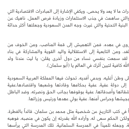
ات ما لا يعد ولا يحصى، ويكفي الإشارة إلى المبادرات الاقتصادية التي
التي ساهمت في جذب الاستثمارات وزيادة فرص العمل، ناهيك عن
 البنية التحتية والتي غيرت وجه المدن السعودية وجعلتها أكثر حداثة
روى في عهده، فمن التهميش إلى قمة المناصب، ومن الخوف من
لغد، ومن التابعية إلى الاستقلالية واليد القوية والمشاركة في بناء
 لقد سمعت بنفسي نساء من دول أخرى يقلن: يا ليت عندنا ولد
له كافية لتبين أثرك في العالم يا (أبو سلمان).
ى وطن أغليه، وبدمي أفديه، تحولت فيها المملكة العربية السعودية
إلى دولة عفية، عفية بحكامها وقادتها وشعبها واقتصادها،عفية
قائها وأصدقائها، عفية بوقوفها بجانب الحق ونصرته، وضد الباطل
بجيشها وحراس أمنها، عفية بولي عهدها ورئيس وزرائها.
أ في كتب التاريخ عن شخصية مثل محمد بن سلمان، قائداً بالفطرة،
لكن الحكم سعى له، وأراده الله بقدرته إن يكون في منصبه، فوهبه
، وجعله تلميذاً في المدرسة السلمانية، تلك المدرسة التي يرأسها