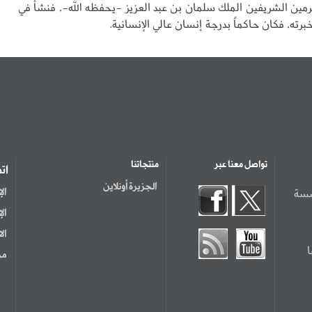
رمين الشريفين الملك سلمان بن عبد العزيز -يحفظه الله-، فنشأ في
رته، فكان حاكماً بدرجة إنسان عالي الإنسانية.
تواصل معنا عبر
منتجاتنا
ات
الجزيرة أونلاين
سسة
ال
ال
ال
مر