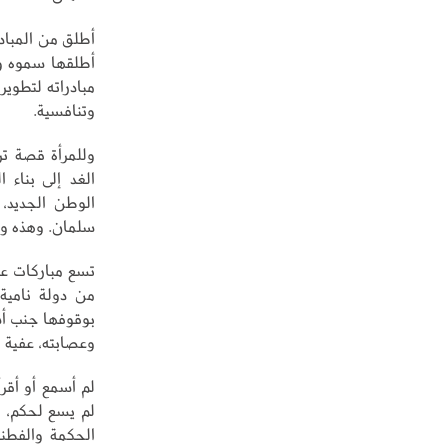
أطلق من المبادر
أطلقها سموه و
مبادراته لتطوير
وتنافسية.
وللمرأة قصة ت
الغد إلى بناء ا
الوطن الجديد،
سلمان. وهذه وال
تسع مباركات عل
من دولة نامية 
بوقوفها جنب أش
وعصابته، عفية 
لم أسمع أو أقر
لم يسع لحكم، و
الحكمة والفطنة