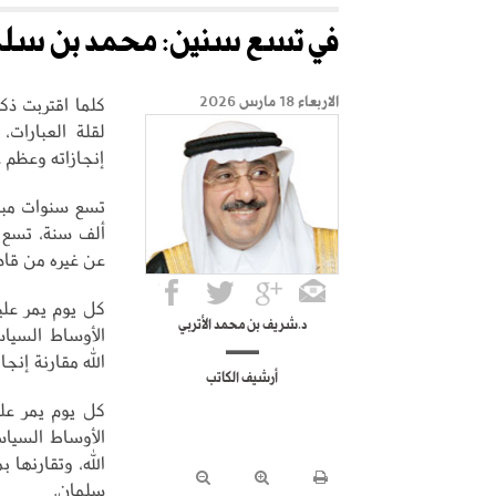
في تسع سنين: محمد بن سلمان
كلما اقتربت ذك
الاربعاء 18 مارس 2026
لقلة العبارات
إنجازاته وعظم 
تسع سنوات مبا
ألف سنة، تسع س
عن غيره من قادة
كل يوم يمر علين
د.شريف بن محمد الأتربي
الأوساط السياس
الله مقارنة إنجا
أرشيف الكاتب
كل يوم يمر علي
الأوساط السياس
الله، وتقارنها ب
سلمان.