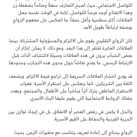
التواصل الاجتماعي، حيث أصبح التعارف سهلاً ومتاحاً بضغطة زر،
وهذا الانفتاح أوجد فرصاً للتواصل، لكنه في الوقت نفسه جعل
العلاقات أكثر سطحية وأقل عمقاً، ما انعكس على مفهوم الزواج
بوصفه ارتباطاً طويل الأمد.
كان الزواج التقليدي يقوم على الالتزام والمسؤولية المشتركة، بينما
العلاقات العابرة تفتقر إلى هذا البعد، ومع ذلك، لا يمكن إنكار أن
بعض الشباب يرون في هذه العلاقات وسيلة لاكتشاف الذات قبل
الارتباط الرسمي، ما يفتح نقاشاً حول جدوى هذه التجارب وحدودها.
قد يؤدي انتشار العلاقات السريعة إلى تراجع قيمة الالتزام، ويضعف
الثقة بين الشريكين، كما ينعكس على استقرار الأسرة، فغياب
الاستقرار العاطفي يترك أثراً مباشراً على الأطفال والمجتمع، ويهدد
بتفكك الروابط الاجتماعية التي يقوم عليها البناء الأسري.
والحل لا يكمن في رفض العصر أو الانغلاق، بل في إيجاد توازن بين
الحرية الفردية والحفاظ على القيم الأسرية.
الزواج يحتاج إلى إعادة تعريف يتناسب مع متغيرات الزمن، بحيث