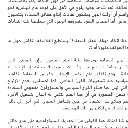
 بين التخصصات بدراسات السعادة، من دون اهتمام يُذكر بالمشكلات
لعلاقة. ثمة شاهد وحيد يلوح في الأفق على توجه عام للبشرية نحو
واضح أن أولئك الذين يمتلكون تقانات إنتاج حقائق السعادة يكتسبون
 فائق، أما أصحاب النفوذ فتغريهم الوعود التي تقطعها تلك التقانات
حقا اتخاذ موقف مُعادٍ للسعادة؟ يستطيع الفلاسفة النقاش حول ما
ا الموقف مقبولا أم لا.
فهم السعادة بوصفها غاية البشر القصوى، وإن بالمعنى الثري
مة. لن يوافق الجميع على هذا. وكتب فريدريك نيتشه: إن الإنسان لا
ادة . ومع تغلغل علم النفس الإيجابي وقياس السعادة بثقافتنا
سياسية منذ تسعينيات القرن الماضي، نما إحساس بعدم الارتياح
لتي تبنى بها صناع القرار السياسي والمسؤولون مفهومي السعادة
ُ تكمن الخطورة في أن هذا العلم تنتهي به الحال بتحميل الأفراد
 وعلاج هذا الشقاء، في حين يتجاهل السياق الذي أدى إلى ذلك.
يز يُشارك في الكثير من تلك المخاوف.
لو كنا نمتلك هذا الفيض من المعارف السيكولوجية على مدى مائتي
وماذا لو لم يكن علم السعادة الراهن بكل بساطة إلا التكرار الأخير في