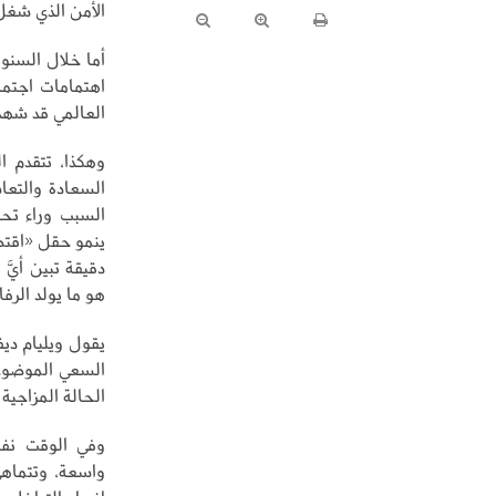
الأمن الذي شغل
اهتمامات اجتما
العالمي قد شهد
وهكذا، تتقدم ا
السعادة والتعا
السبب وراء تحسي
ينمو حقل «اقتص
دقيقة تبين أيَّ
هو ما يولد الرف
يقول ويليام ديف
السعي الموضوعي
الحالة المزاجية 
وفي الوقت نفس
واسعة، وتتماهى