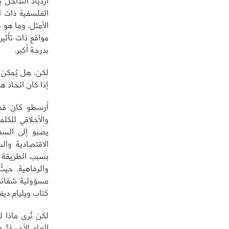
ازدياد التداخل
الفلسفية ذات ا
الأمثل، وما هو 
مواقع ذات تأثير
بدرجة أكبر.
لكن، هل يُمكن 
إذا كان اتخاذ هذ
أرسطو كان قد 
والأخلاقي للكل
يصبو إلى السع
الاقتصادية وال
بسبب الطريقة ا
والرفاهية. حيث
مسؤولية شقائهم
كتاب ويليام ديف
لكن تُرى ماذا 
العام الأخيرة؟ 