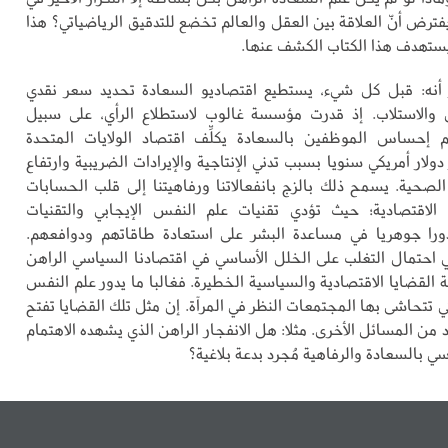
ترض أنّ العلاقة بين العقل والعالم تخضع للتدقيق الرياضياتي؟ هذا
 يستهدف هذا الكتاب الكشف عنها.
ز أنه: قبل كل شيء، يستطيع اقتصاديو السعادة تحديد سعر نقدي
والاستلاب. إذ قدرت مؤسسة غالوب لاستطلاع الرأي، على سبيل
م إحساس الموظفين بالسعادة يكلِّف اقتصاد الولايات المتحدة
ولار أمريكي سنويا بسبب تدني الإنتاجية والإيرادات الضريبية وارتفاع
 الصحية. يسمح ذلك بالزج بانفعالاتنا ورفاهيتنا إلى قلب الحسابات
 الاقتصادية؛ حيث تؤدي تقنيات علم النفس الإيجابي والتقنيات
دورا جوهريا في مساعدة البشر على استعادة طاقاتهم ودوافعهم.
 احتمال التغلب على الخلل الأساسي في اقتصادنا السياسي الراهن
القضايا الاقتصادية والسياسية الخطيرة. فغالبا ما يدور علم النفس
ي تتحاشى بها المجتمعات النظر في المرآة. إن مثل تلك القضايا تفتح
 من المسائل الأخرى. مثلا: هل الانفجار الراهن الذي يشهده الاهتمام
ي بالسعادة والرفاهية مُجرد بدعة بلاغية؟