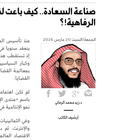
صناعة السعادة.. كيف باعت لن
الرفاهية!؟
الجمعة/السبت 20 مارس 2026
إذ تستقطب هذه ا
وكبار السياسي
بمعالجة القضايا
القضايا.
لم تكن اهتماما
د.زيد محمد الرماني
نمو الإنتاجية في
أرشيف الكاتب
وفي الثمانينيات
والإنترنت، ثم 
الاقتصاد العال