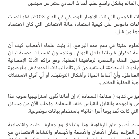
 العالم بشكل واضح عقب أحداث الحادي عشر من سبتمبر.
أما خلال السنوات الخمس التي تلت الانهيار المصرفي في العام 2008، فقد انصبت
عات دافوس على كيفية استعادة حالة الانتعاش التي كان الاقتصاد
ها من قبل.
لعلوم حثيثا في دعم هذه البرامج. إذ يثبت علماء الأعصاب كيف أن
سة تحفران فيزيائيا داخل الدماغ ، ويتلمسون تفسيرات عصبية لبيان
ن الغناء والخضرة لرفاهيتنا العقلية. ومع تراكم الأدلة الإحصائية
اديات السعادة» ليستفيد من كل تلك البيانات الجديدة في بناء صورة
 المناطق، وأيِّ أنماط الحياة وأشكال التوظيف، أو أي أنواع الاستهلاك
اهية العقلية العظمى.
يز في كتابه ( صناعة السعادة ): إن آمالنا تُلوى استراتيجيا صوب هذا
 والموجه والقابل للقياس خلف السعادة. ويُجاب الآن عن مسائل
التي كانت تُعد يوما أمرا «ذاتيا» باستخدام بيانات موضوعية.
ه، أصبح علم الرفاهية هذا متداخلا مع معارف طبية واقتصادية
 المزاعم بشأن الأذهان والأدمغة والأجسام والنشاط الاقتصادي مع