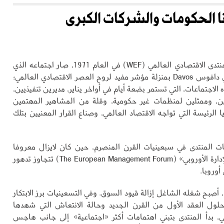
ا الحكومات والشركات الكبرى
منذ تأسيس المنتدى الاقتصادي العالمي (WEF) في العام 1971، صار اجتماعه الذي
ينعقد سنويا في دافوس Davos بمنزلة مؤشر مفيد لروح العصر الاقتصادي العالمي؛
لاجتماعات، التي تستمر بضعة أيام في أواخر يناير، مديرين تنفيذيين،
ين، وممثلين لمنظمات غير حكومية، وقلة من المشاهير المهتمين
 الرئيسة التي تواجه الاقتصاد العالمي، وصناع القرار المعنيين بتلك
ت المنتدى في سبعينيات القرن المنصرم، حين كان لايزال معروفا
باسم «منتدى الإدارة الأوروبي» (The European Management Forum) تتجاوز تدهور
 أوروبا.
، أصبح شغله الشاغل إزالة قيود السوق. وفي التسعينيات برز الابتكار
بحلول العقد الأول من القرن الجديد وحالة الانتعاش التي شهدها
مي، بدأ المنتدى بتبني اهتمامات أكثر «اجتماعية» إلى جانب هاجس