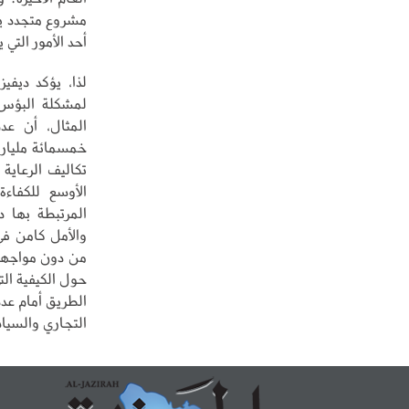
مشروع متجدد يف
أحد الأمور التي
لذا، يؤكد ديفي
لمشكلة البؤس 
المثال، أن عد
خمسمائة مليار د
تكاليف الرعاية
الأوسع للكفاءة
المرتبطة بها 
والأمل كامن في
من دون مواجهة 
حول الكيفية الت
الطريق أمام عدد
التجاري والسياس