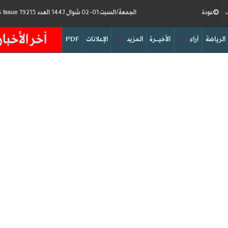
ف
عودة
الجمعة/السبت 01-02 شوال 1447 العدد 19215
Friday/Saturday 20-21/03/2026
Issue
آخر الأخبار
الرياضة
آراء
الأخيــرة
المزيد
الإعلانات
PDF