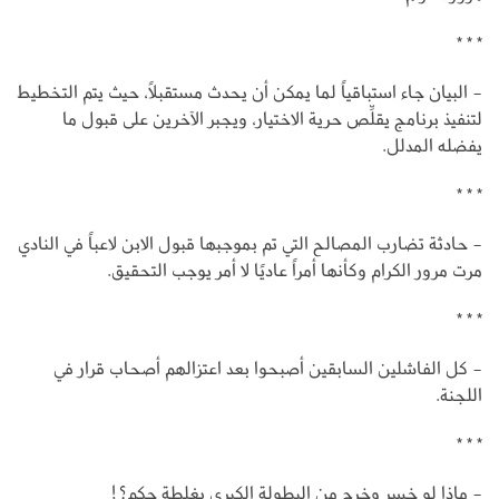
* * *
- البيان جاء استباقياً لما يمكن أن يحدث مستقبلاً، حيث يتم التخطيط
لتنفيذ برنامج يقلِّص حرية الاختيار، ويجبر الآخرين على قبول ما
يفضله المدلل.
* * *
- حادثة تضارب المصالح التي تم بموجبها قبول الابن لاعباً في النادي
مرت مرور الكرام وكأنها أمراً عاديًا لا أمر يوجب التحقيق.
* * *
- كل الفاشلين السابقين أصبحوا بعد اعتزالهم أصحاب قرار في
اللجنة.
* * *
- ماذا لو خسر وخرج من البطولة الكبرى بغلطة حكم؟!