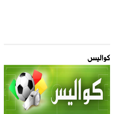
كواليس