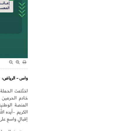
واس - الرياض:
اختُتمت الحملة
خادم الحرمين 
المنصة الوطني
الكريم -أيده ال
إقبالٍ واسع عل