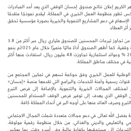
 الكريم إعلان نتائج صندوق إحسان الوقفي الذي يعد أحد المبادرات
عكس تطور منظومة العمل الخيري في المملكة، ليقدم نموذجًا متقدمًا
الإسهام في دعم المشاريع التنموية والخيرية بصورة مؤسسية تحقق
 أثر العطاء.
وأعلنت المنصة عن تجاوز تبرعات المحسنين للصندوق ملياري ريال عبر أكثر من 3.8
ملايين مساهمة وقفية، كما أظهر الصندوق أداءً ماليًا متميزًا خلال عام 2025م بنمو
في حجمه بلغ 20 % وعوائد استثمارية تجاوزت 48 مليون ريال، استفادت منها أكثر
الوطنية للعمل الخيري وفق حوكمة تسهم في تمكين المجتمع من
 قنوات رسمية وآمنة للخدمات والبرامج التي تقدمها منصة «إحسان»
 لمختلف المجالات الخيرية والتنموية، بالإضافة إلى فرص التبرع
الوقفي الذي يهدف إلى توفير فرص الوقف المستدام للمحسنين
التبرع وصرف العائد منها على أوجه البر في أنحاء المملكة كافة.
بفضل الله تعالى في دعم مجالات متعددة شملت المجال الاجتماعي
 والتعليمي والديني والغذائي، من خلال منظومة رقمية موثوقة،
برعات إلى مستحقيها بكفاءة عالية وفي أسرع وقت، بما يعكس