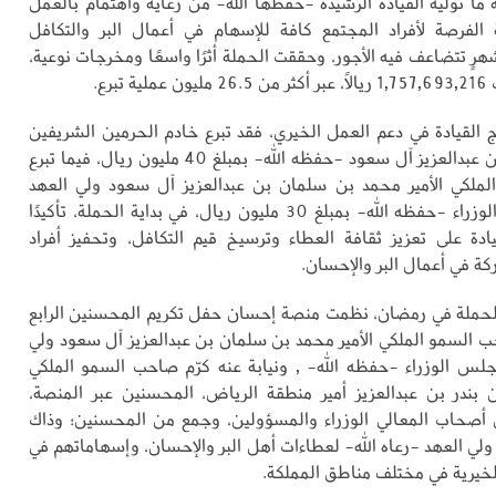
ما توليه القيادة الرشيدة -حفظها الله- من رعاية واهتمام بالعمل
 الفرصة لأفراد المجتمع كافة للإسهام في أعمال البر والتكافل
رٍ تتضاعف فيه الأجور، وحققت الحملة أثرًا واسعًا ومخرجات نوعية،
تبرع.
هج القيادة في دعم العمل الخيري، فقد تبرع خادم الحرمين الشريفين
الملك سلمان بن عبدالعزيز آل سعود -حفظه الله- بمبلغ 40 مليون ريال، فيما تبرع
ملكي الأمير محمد بن سلمان بن عبدالعزيز آل سعود ولي العهد
رئيس مجلس الوزراء -حفظه الله- بمبلغ 30 مليون ريال، في بداية الحملة، تأكيدًا
ة على تعزيز ثقافة العطاء وترسيخ قيم التكافل، وتحفيز أفراد
ة في أعمال البر والإحسان.
حملة في رمضان، نظمت منصة إحسان حفل تكريم المحسنين الرابع
 السمو الملكي الأمير محمد بن سلمان بن عبدالعزيز آل سعود ولي
س الوزراء -حفظه الله- , ونيابة عنه كرّم صاحب السمو الملكي
 بندر بن عبدالعزيز أمير منطقة الرياض، المحسنين عبر المنصة،
أصحاب المعالي الوزراء والمسؤولين، وجمع من المحسنين؛ وذاك
ولي العهد -رعاه الله- لعطاءات أهل البر والإحسان، وإسهاماتهم في
لخيرية في مختلف مناطق المملكة.