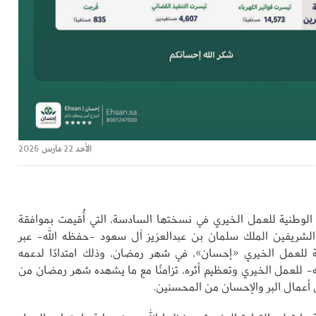
الأحد 22 مارس 2026
 الوطنية للعمل الخيري في نسختها السادسة، التي أُقيمت بموافقة
الشريفين الملك سلمان بن عبدالعزيز آل سعود -حفظه الله- عبر
ة للعمل الخيري «إحسان»، في شهر رمضان، وذلك امتدادًا لدعمه
له- للعمل الخيري وتعظيم أثره، تزامنًا مع ما يشهده شهر رمضان من
ى أعمال البر والإحسان من المحسنين.