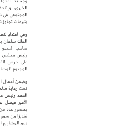
وجسّدت الحملة 
الخيري، وإتاحة
المجتمعي في شه
بتبرعات تجاوزت 1,757,693,216 ريالًا، عبر أكثر من 26.5 مليون عملية 
وفي امتدادٍ لن
صاحب السمو ال
على حرص القياد
المجتمع للمشارك
وضمن أعمال ال
تحت رعاية صاحب
العهد رئيس مجل
الأمير فيصل بن
بحضور عدد من 
تقديرًا من سمو 
دعم المشاريع ا