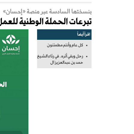
بنسختها السادسة عبر منصة «إحسان»
تبرعات الحملة الوطنية للعمل الخيري تتج
اقرأ أيضاً
كل عام وأنتم مطمئنون
رحل وبقي أثره.. في رثاء الشيخ
حمد بن عبدالعزيز ال