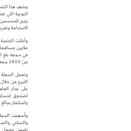
وشهد هذا الشهر
النوعية التي ت
يتيح للمحسنين 
الاستدامة وتعزيز
من 2400 جمعية في مختلف مناطق المملكة.
وتعمل الحملة 
التبرع من خلال
على مدار العام
لصندوق إحسان 
واستثمار مبالغ 
وأسهمت الحملة 
والسكني والصحي
تضمن وصول الت